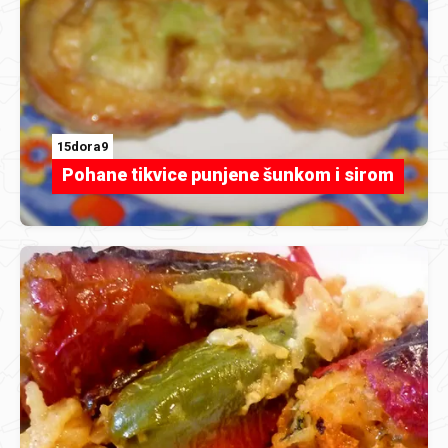
15dora9
Pohane tikvice punjene šunkom i sirom