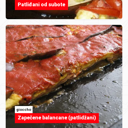
Patliđani od subote
gioccho
Zapečene balancane (patlidžani)