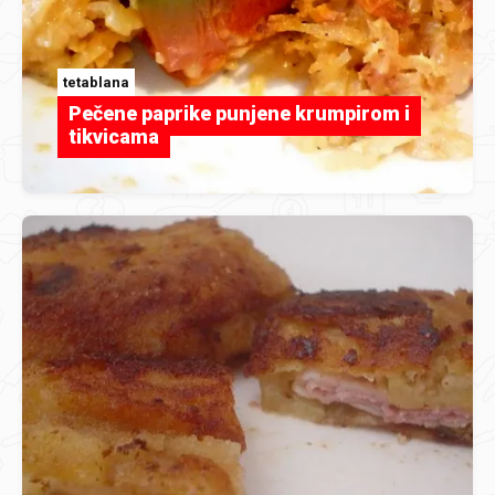
tetablana
Pečene paprike punjene krumpirom i
tikvicama