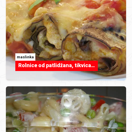
maslinka
Rolnice od patlidžana, tikvica…