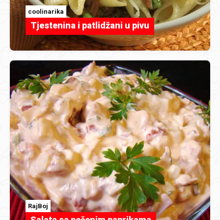
coolinarika
Tjestenina i patlidžani u pivu
RajBoj
Salata sa pečenim paprikama