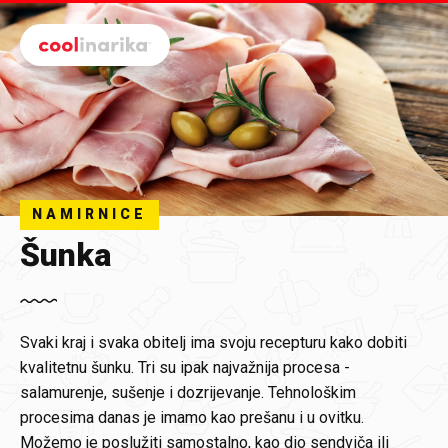
Preskoči na glavni sadržaj
NAMIRNICE
Šunka
Svaki kraj i svaka obitelj ima svoju recepturu kako dobiti
kvalitetnu
šunku
. Tri su ipak najvažnija procesa -
salamurenje, sušenje i dozrijevanje. Tehnološkim
procesima danas je imamo kao prešanu i u ovitku.
Možemo je poslužiti samostalno, kao dio sendviča ili