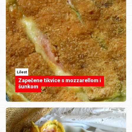
Lilest
Zapečene tikvice s mozzarellom i
šunkom