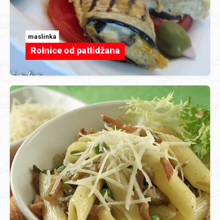
maslinka
Rolnice od patlidžana