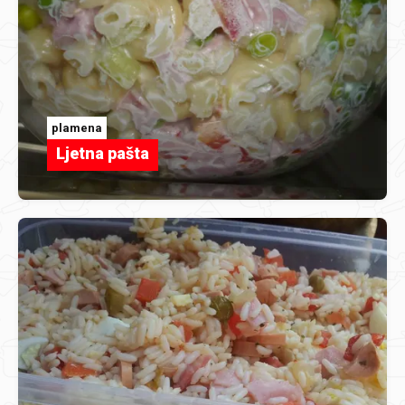
plamena
Ljetna pašta