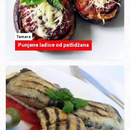
Tamara
Punjene lađice od patlidžana