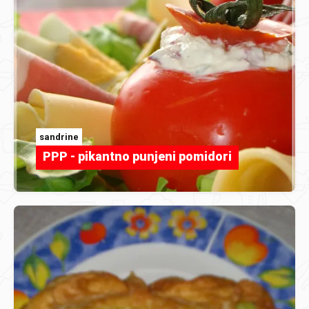
sandrine
PPP - pikantno punjeni pomidori