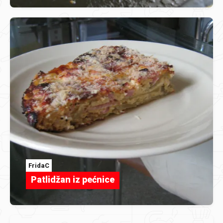
FridaC
Patlidžan iz pećnice