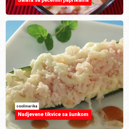
coolinarika
Nadjevene tikvice sa šunkom