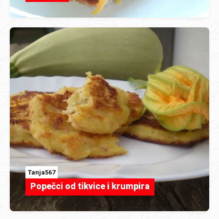
Tanja567
Popečci od tikvice i krumpira