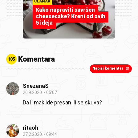
ČLANAK
Kako napraviti savršen
cheesecake? Kreni od ovih
5 ideja
Komentara
105
Napiši komentar
SnezanaS
26.9.2020.
05:07
Da li mak ide presan ili se skuva?
ritaoh
27.2.2020.
09:44