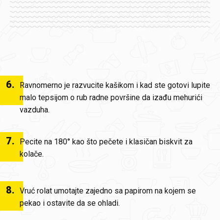
6
.
Ravnomerno je razvucite kašikom i kad ste gotovi lupite
malo tepsijom o rub radne površine da izađu mehurići
vazduha.
7
.
Pecite na 180° kao što pečete i klasičan biskvit za
kolače.
8
.
Vruć rolat umotajte zajedno sa papirom na kojem se
pekao i ostavite da se ohladi.