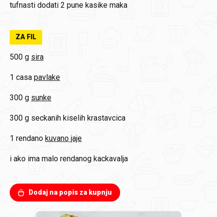
tufnasti
dodati 2 pune kasike maka
ZA FIL
500 g
sira
1 casa
pavlake
300 g
sunke
300 g
seckanih kiselih krastavcica
1 rendano
kuvano jaje
i ako ima
malo rendanog kackavalja
Dodaj na popis za kupnju