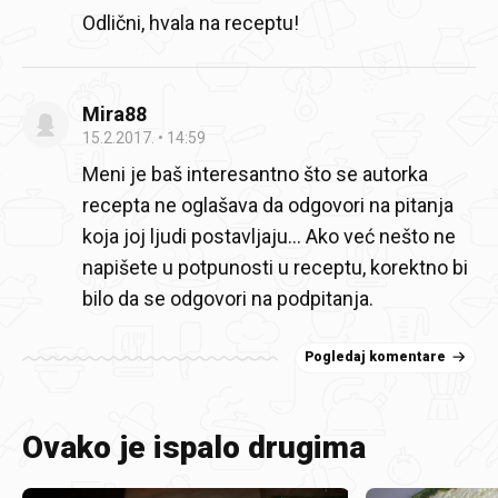
Odlični, hvala na receptu!
Mira88
15.2.2017.
14:59
Meni je baš interesantno što se autorka
recepta ne oglašava da odgovori na pitanja
koja joj ljudi postavljaju... Ako već nešto ne
napišete u potpunosti u receptu, korektno bi
bilo da se odgovori na podpitanja.
Pogledaj komentare
Ovako je ispalo drugima