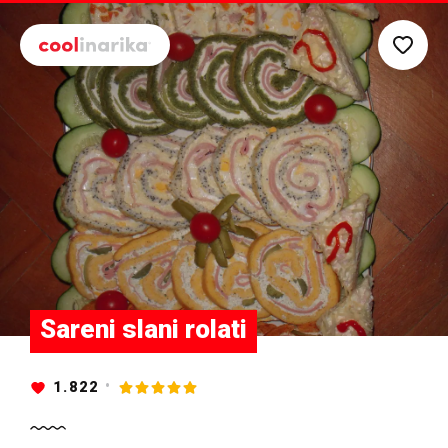
Preskoči na glavni sadržaj
Sareni slani rolati
1.822