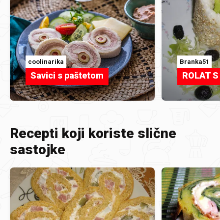
coolinarika
Branka51
Savici s paštetom
ROLAT S
Recepti koji koriste slične
sastojke