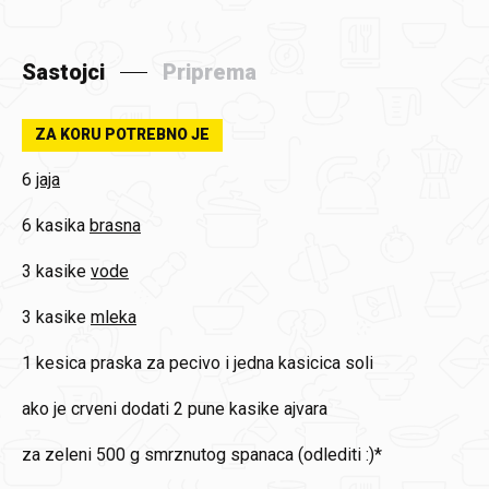
Sastojci
Priprema
ZA KORU POTREBNO JE
6
jaja
6 kasika
brasna
3 kasike
vode
3 kasike
mleka
1 kesica
praska za pecivo i jedna kasicica soli
ako je crveni
dodati 2 pune kasike ajvara
za zeleni
500 g smrznutog spanaca (odlediti :)*