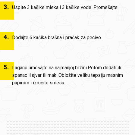
3
.
Uspite 3 kašike mleka i 3 kašike vode. Promešajte.
4
.
Dodajte 6 kašika brašna i prašak za pecivo.
5
.
Lagano umešajte na najmanjoj brzini.Potom dodati ili
spanac il ajvar ili mak .Obložite veliku tepsiju masnim
papirom i izručite smesu.