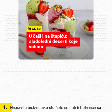
ČLANAK
U čaši i na štapiću:
sladoledni deserti koje
volimo
1
.
Napravite biskvit tako što ćete umutiti 6 belanaca sa