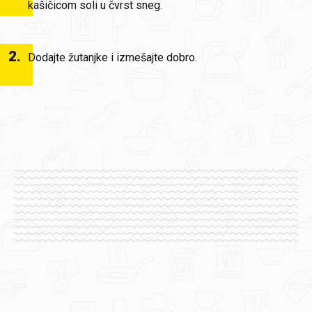
kašičicom soli u čvrst sneg.
2
.
Dodajte žutanjke i izmešajte dobro.