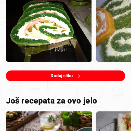
Dodaj sliku
Još recepata za ovo jelo