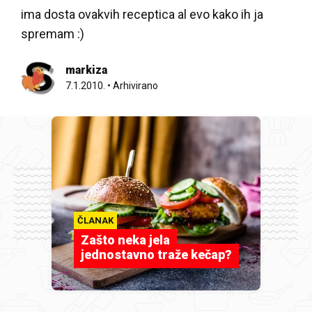
ima dosta ovakvih receptica al evo kako ih ja
spremam :)
markiza
7.1.2010.
•
Arhivirano
ČLANAK
Zašto neka jela
jednostavno traže kečap?