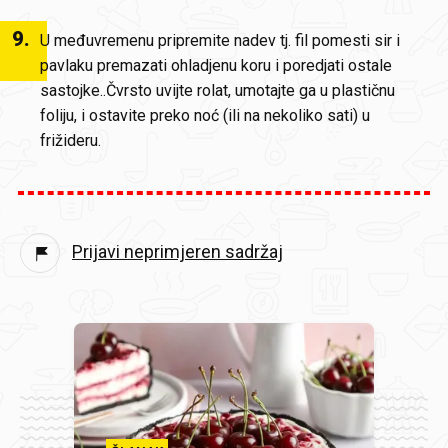
9
.
U međuvremenu pripremite nadev tj. fil pomesti sir i
pavlaku premazati ohladjenu koru i poredjati ostale
sastojke..Čvrsto uvijte rolat, umotajte ga u plastičnu
foliju, i ostavite preko noć (ili na nekoliko sati) u
frižideru.
Prijavi neprimjeren sadržaj