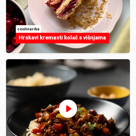
coolinarika
Hrskavi kremasti kolač s višnjama