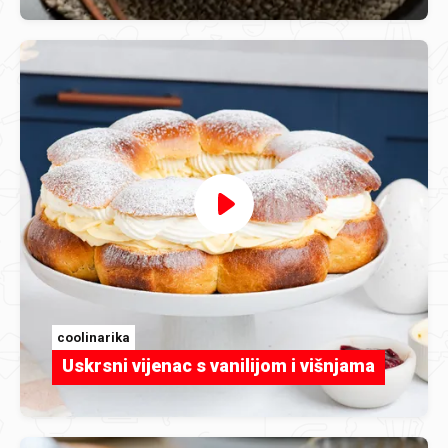
coolinarika
Uskrsni vijenac s vanilijom i višnjama