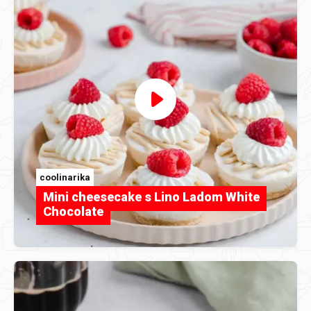
coolinarika
Mini cheesecake s Lino Ladom White
Chocolate