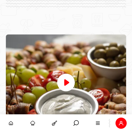
coolinarika
Prokulice omotane pancetom