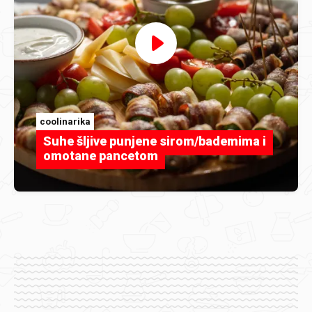
coolinarika
Suhe šljive punjene sirom/bademima i
omotane pancetom