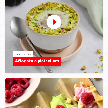
coolinarika
Affogato s pistacijom