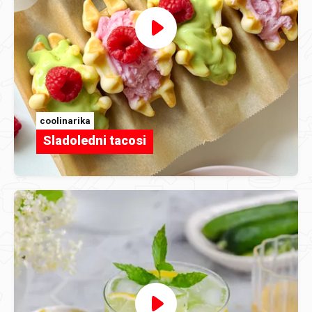
coolinarika
Sladoledni tacosi