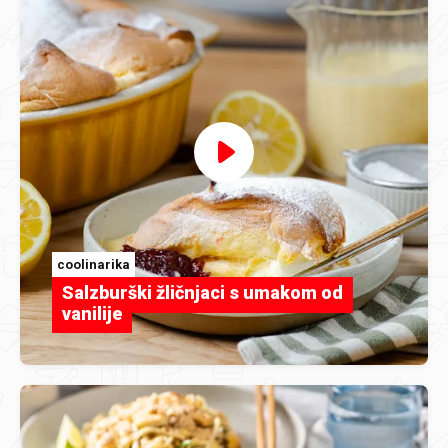
coolinarika
Salzburški žličnjaci s umakom od
vanilije