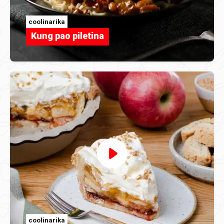
coolinarika
Kung pao piletina
coolinarika