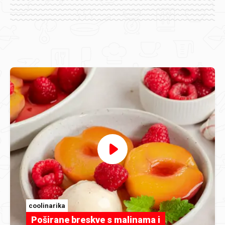
coolinarika
Poširane breskve s malinama i