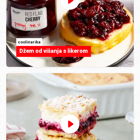
coolinarika
Džem od višanja s likerom