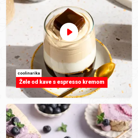
coolinarika
Žele od kave s espresso kremom