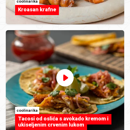
coolinarika
Kroasan krafne
coolinarika
Tacosi od oslića s avokado kremom i
ukiseljenim crvenim lukom