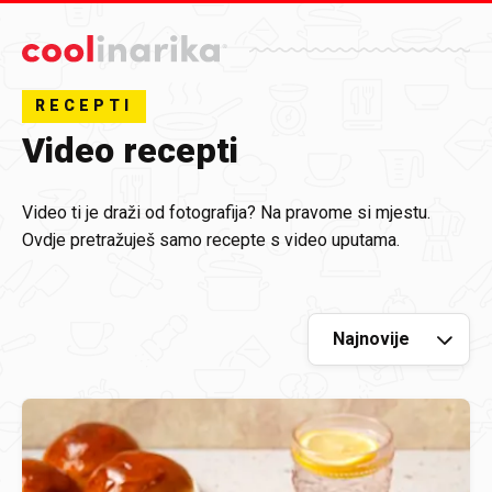
Preskoči na glavni sadržaj
RECEPTI
Video recepti
Video ti je draži od fotografija? Na pravome si mjestu.
Ovdje pretražuješ samo recepte s video uputama.