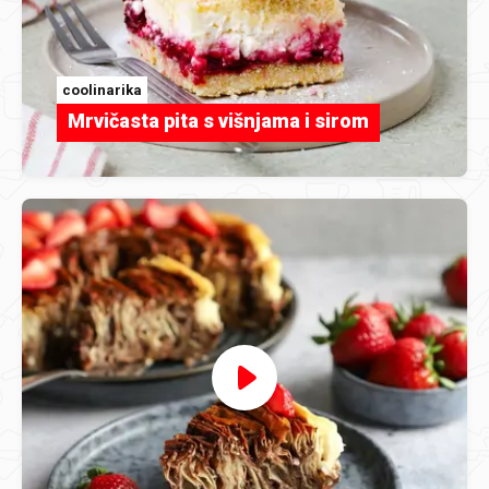
coolinarika
Mrvičasta pita s višnjama i sirom