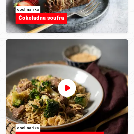
coolinarika
Čokoladna soufra
coolinarika