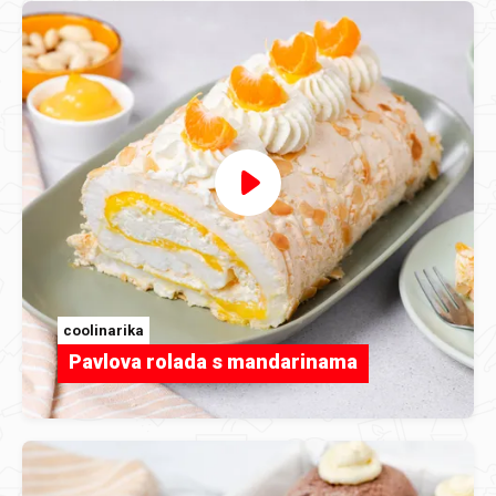
coolinarika
Pavlova rolada s mandarinama