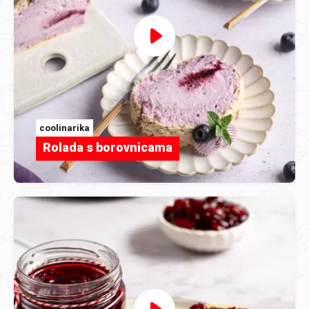
coolinarika
Rolada s borovnicama