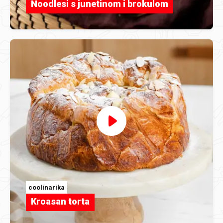
Noodlesi s junetinom i brokulom
coolinarika
Kroasan torta