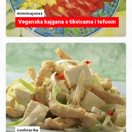
mimimajonez
Veganska kajgana s tikvicama i tofuom
coolinarika