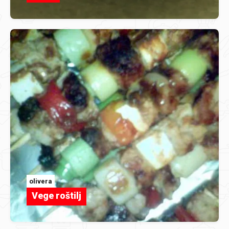
olivera
Vege roštilj