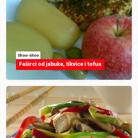
Shoo-shoo
Faširci od jabuke, tikvice i tofua