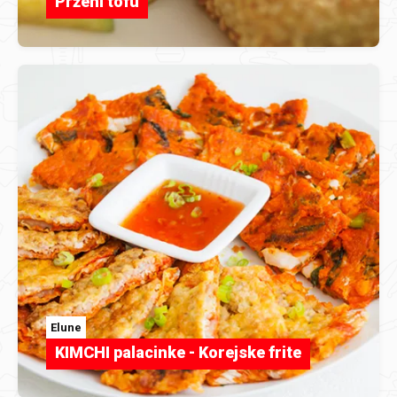
Prženi tofu
Elune
KIMCHI palacinke - Korejske frite