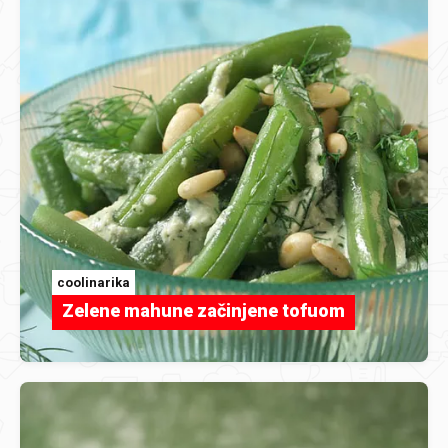
coolinarika
Zelene mahune začinjene tofuom