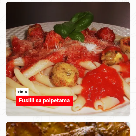
zinia
Fusilli sa polpetama