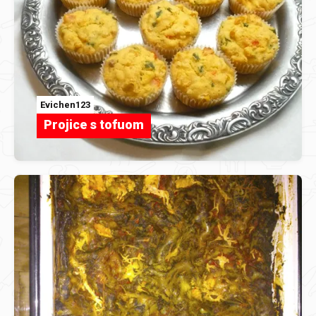
Evichen123
Projice s tofuom