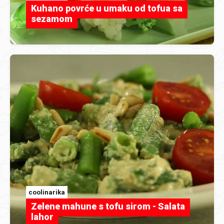
Kuhano povrće u umaku od tofua sa
sezamom
coolinarika
Zelene mahune s tofu sirom - Salata
lahor