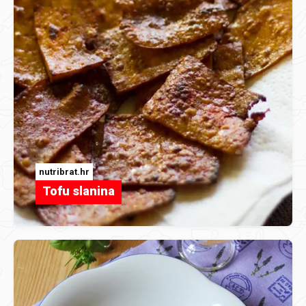
nutribrat.hr
Tofu slanina