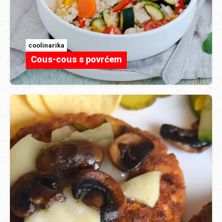
coolinarika
Cous-cous s povrćem