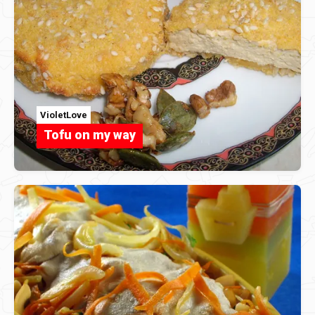
VioletLove
Tofu on my way