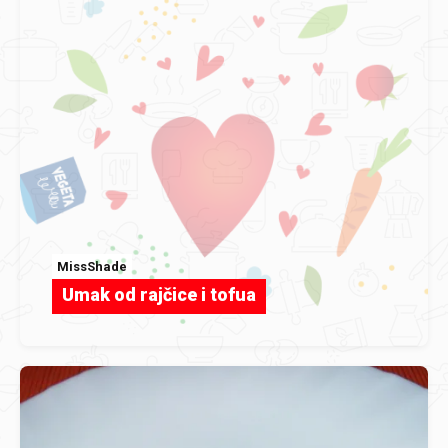
MissShade
Umak od rajčice i tofua