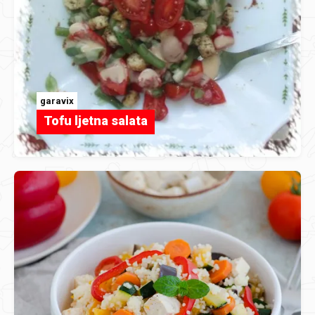
garavix
Tofu ljetna salata