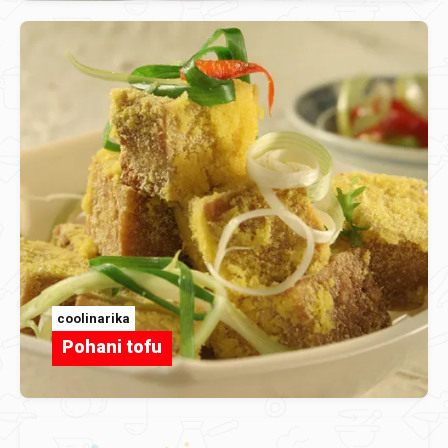
coolinarika
Pohani tofu