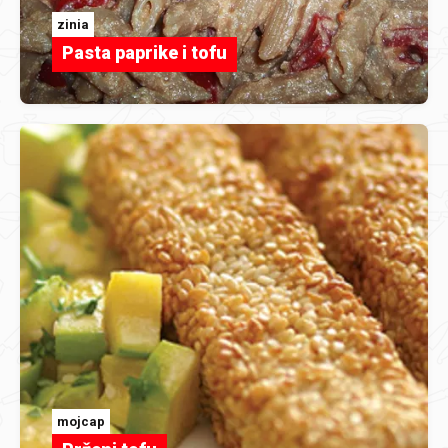
zinia
Pasta paprike i tofu
mojcap