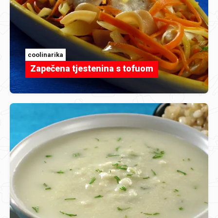
coolinarika
Zapečena tjestenina s tofuom