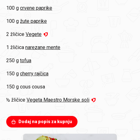
100 g
crvene paprike
100 g
žute paprike
2 žličice
Vegete
1 žličica
narezane mente
250 g
tofua
150 g
cherry rajčica
150 g
cous cousa
½ žličice
Vegeta Maestro Morske soli
Dodaj na popis za kupnju