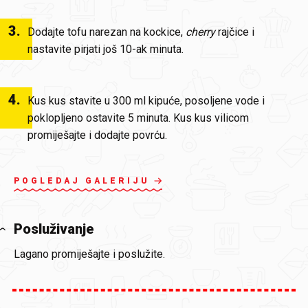
3
.
Dodajte tofu narezan na kockice,
cherry
rajčice i
nastavite pirjati još 10-ak minuta.
4
.
Kus kus stavite u 300 ml kipuće, posoljene vode i
poklopljeno ostavite 5 minuta. Kus kus vilicom
promiješajte i dodajte povrću.
POGLEDAJ GALERIJU
Posluživanje
Lagano promiješajte i poslužite.