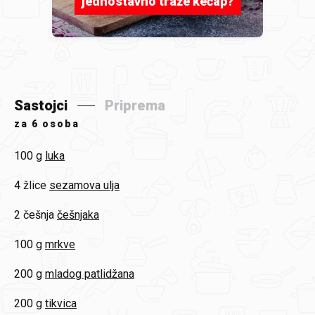
jednostavno traže kečap?
Sastojci
Priprema
za
6 osoba
100 g
luka
4 žlice
sezamova ulja
2 češnja
češnjaka
100 g
mrkve
200 g
mladog patlidžana
200 g
tikvica