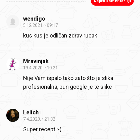
Napiši komentar
wendigo
5.12.2021.
09:17
kus kus je odličan zdrav rucak
Mravinjak
19.4.2020.
10:21
Nije Vam ispalo tako zato što je slika
profesionalna, pun google je te slike
Lelich
7.4.2020.
21:32
Super recept :-)