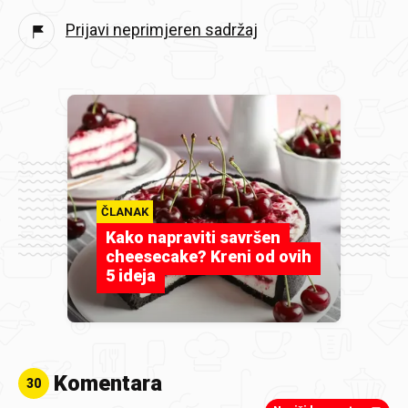
Prijavi neprimjeren sadržaj
ČLANAK
Kako napraviti savršen
cheesecake? Kreni od ovih
5 ideja
Komentara
30