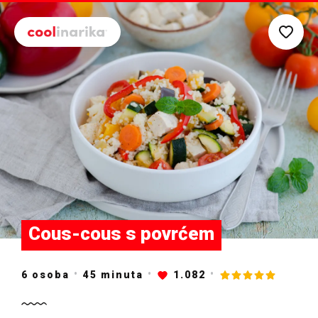
Preskoči na glavni sadržaj
Cous-cous s povrćem
6 osoba
45
minuta
1.082