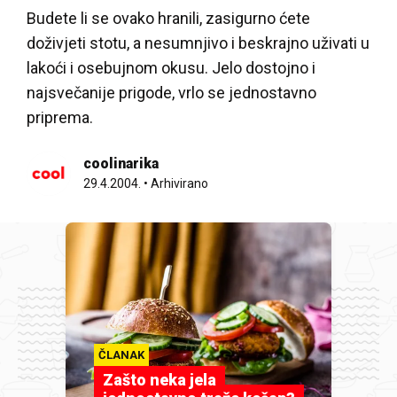
Budete li se ovako hranili, zasigurno ćete
doživjeti stotu, a nesumnjivo i beskrajno uživati u
lakoći i osebujnom okusu. Jelo dostojno i
najsvečanije prigode, vrlo se jednostavno
priprema.
coolinarika
29.4.2004.
•
Arhivirano
ČLANAK
Zašto neka jela