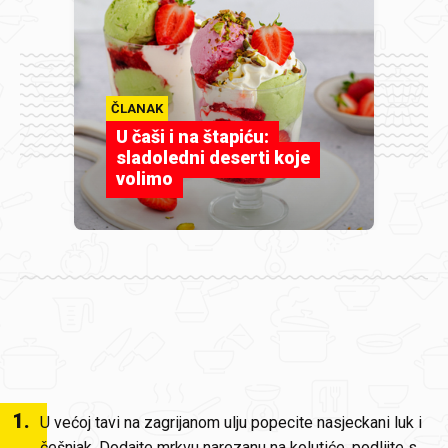
ČLANAK
U čaši i na štapiću:
sladoledni deserti koje
volimo
1
.
U većoj tavi na zagrijanom ulju popecite nasjeckani luk i
češnjak. Dodajte mrkvu narezanu na kolutiće, podlijte s