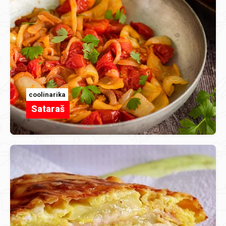
coolinarika
Sataraš