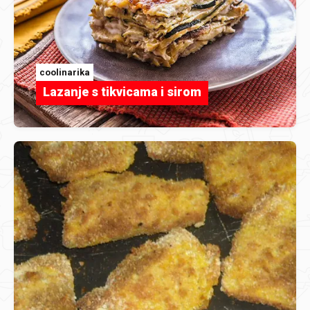
coolinarika
Lazanje s tikvicama i sirom