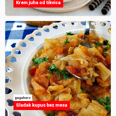
Krem juha od tikvica
gagaherc
Sladak kupus bez mesa