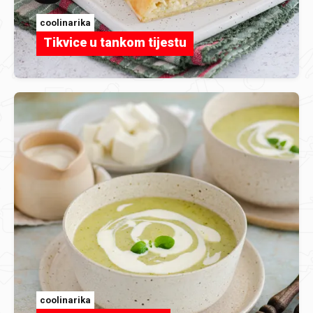
coolinarika
Tikvice u tankom tijestu
coolinarika