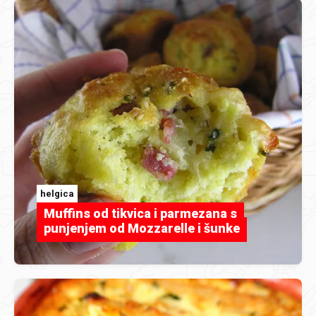
helgica
Muffins od tikvica i parmezana s
punjenjem od Mozzarelle i šunke