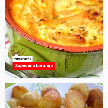
Pomoravka
Zapecena boranija