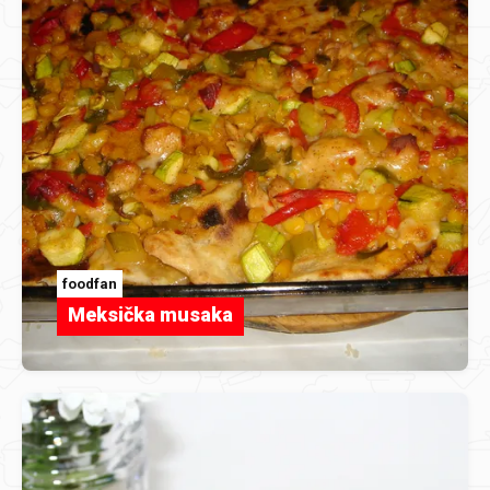
foodfan
Meksička musaka