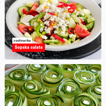
coolinarika
Šopska salata