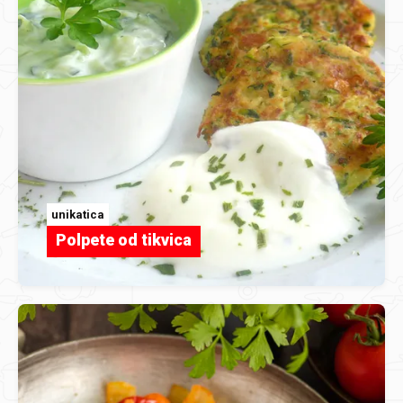
unikatica
Polpete od tikvica