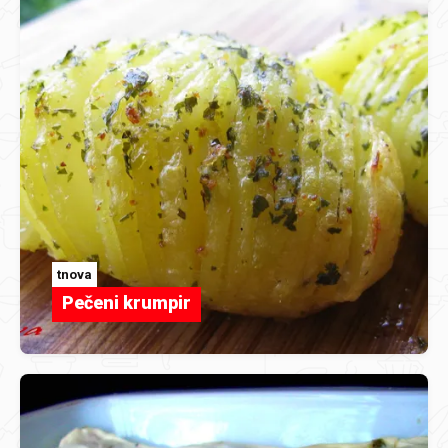
tnova
Pečeni krumpir