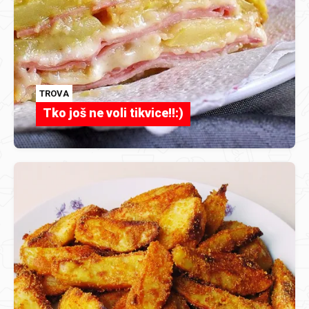
TROVA
Tko još ne voli tikvice!!:)