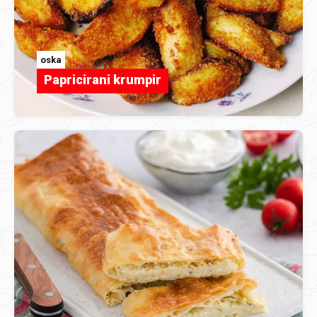
oska
Papricirani krumpir