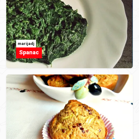
marijadj
Spanac