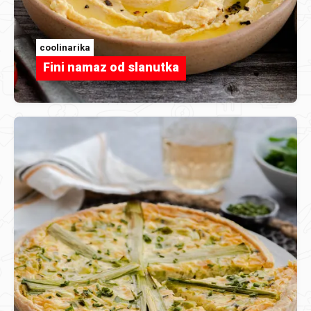
coolinarika
Fini namaz od slanutka