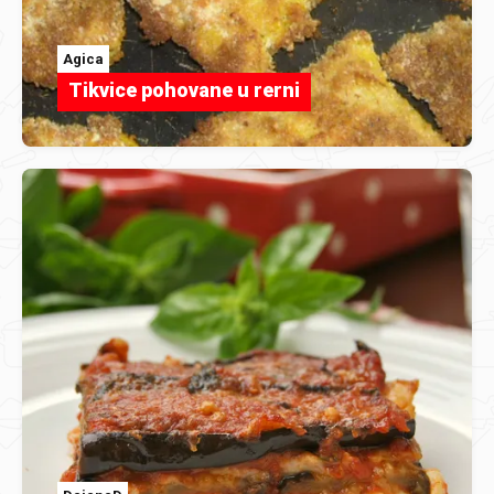
Agica
Tikvice pohovane u rerni