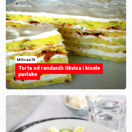
Milicaa74
Torta od rendanih tikvica i kisele
pavlake