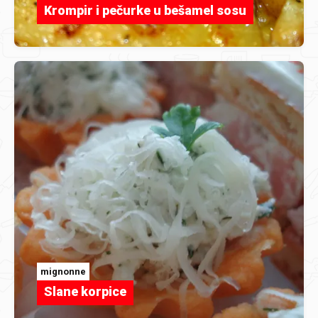
Krompir i pečurke u bešamel sosu
mignonne
Slane korpice