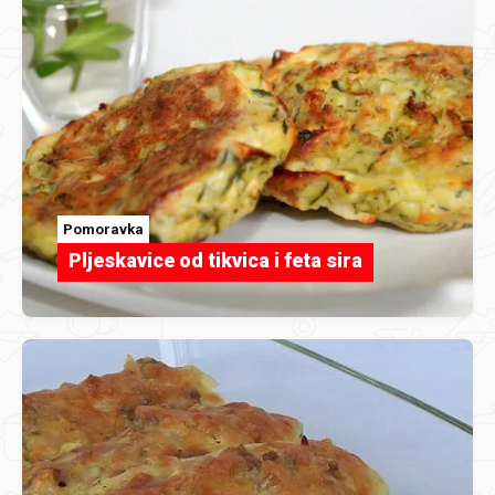
Pomoravka
Pljeskavice od tikvica i feta sira