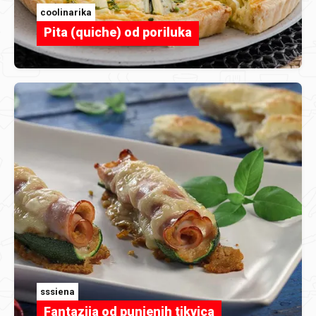
coolinarika
Pita (quiche) od poriluka
sssiena
Fantazija od punjenih tikvica