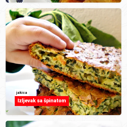
jakica
Izljevak sa špinatom