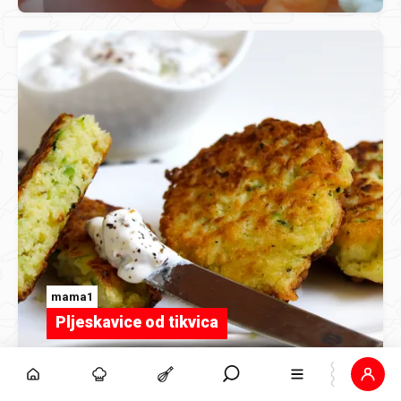
mama1
Pljeskavice od tikvica