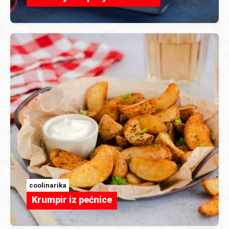
coolinarika
Krumpir iz pećnice