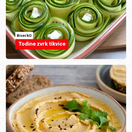
BiserkO
Todine zvrk tikvice