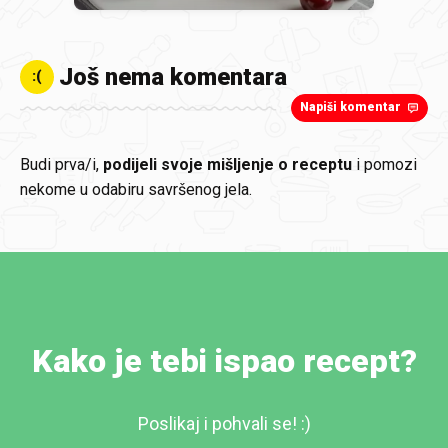
Još nema komentara
:(
Napiši komentar
Budi prva/i,
podijeli svoje mišljenje o receptu
i pomozi
nekome u odabiru savršenog jela.
Kako je tebi ispao recept?
Poslikaj i pohvali se! :)