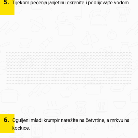
5
.
Tijekom pečenja janjetinu okrenite i podlijevajte vodom.
6
.
Oguljeni mladi krumpir narežite na četvrtine, a mrkvu na
kockice.