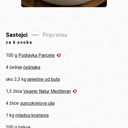
Sastojci
Priprema
za
6 osoba
100 g
Podravka Pancete
4 češnja
češnjaka
oko 2,3 kg
janjetine od buta
1,5 žlica
Vegete Natur Mediteran
4 žlice
suncokretova ulja
1 kg
mladog krumpira
200 g
mrkve