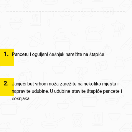
1
.
Pancetu i oguljeni češnjak narežite na štapiće.
2
.
Janjeći but vrhom noža zarežite na nekoliko mjesta i
napravite udubine. U udubine stavite štapiće pancete i
češnjaka.