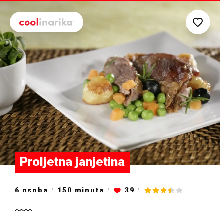
Preskoči na glavni sadržaj
Proljetna janjetina
6 osoba
150
minuta
39