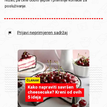
rezati, pa ćete dobiti ljepše i pravilnije komade za
posluživanje.
Prijavi neprimjeren sadržaj
ČLANAK
Kako napraviti savršen
cheesecake? Kreni od ovih
5 ideja