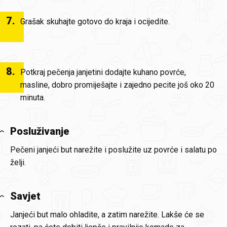
7
.
Grašak skuhajte gotovo do kraja i ocijedite.
8
.
Potkraj pečenja janjetini dodajte kuhano povrće,
masline, dobro promiješajte i zajedno pecite još oko 20
minuta.
Posluživanje
Pečeni janjeći but narežite i poslužite uz povrće i salatu po
želji.
Savjet
Janjeći but malo ohladite, a zatim narežite. Lakše će se