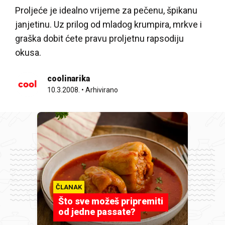
Proljeće je idealno vrijeme za pečenu, špikanu
janjetinu. Uz prilog od mladog krumpira, mrkve i
graška dobit ćete pravu proljetnu rapsodiju
okusa.
coolinarika
10.3.2008.
•
Arhivirano
ČLANAK
Što sve možeš pripremiti
od jedne passate?