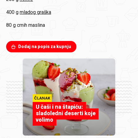
400 g
mladog graška
80 g
crnih maslina
Dodaj na popis za kupnju
ČLANAK
U čaši i na štapiću:
sladoledni deserti koje
volimo