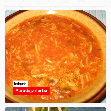
helga44
Paradajz čorba