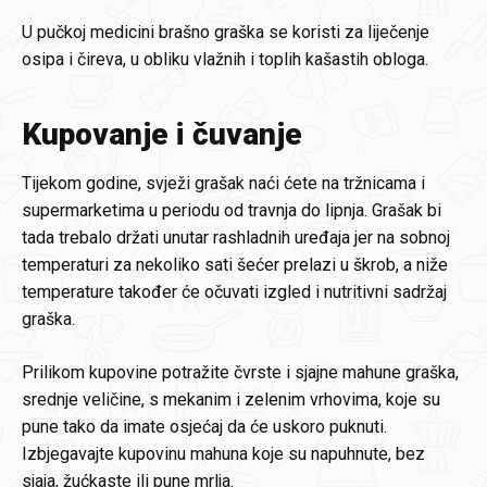
U pučkoj medicini brašno graška se koristi za liječenje
osipa i čireva, u obliku vlažnih i toplih kašastih obloga.
Kupovanje i čuvanje
Tijekom godine, svježi grašak naći ćete na tržnicama i
supermarketima u periodu od travnja do lipnja. Grašak bi
tada trebalo držati unutar rashladnih uređaja jer na sobnoj
temperaturi za nekoliko sati šećer prelazi u škrob, a niže
temperature također će očuvati izgled i nutritivni sadržaj
graška.
Prilikom kupovine potražite čvrste i sjajne mahune graška,
srednje veličine, s mekanim i zelenim vrhovima, koje su
pune tako da imate osjećaj da će uskoro puknuti.
Izbjegavajte kupovinu mahuna koje su napuhnute, bez
sjaja, žućkaste ili pune mrlja.