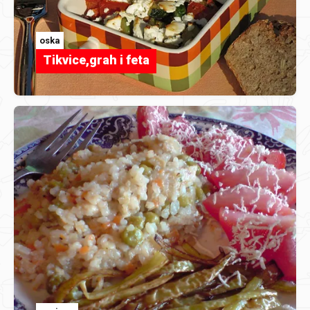
oska
Tikvice,grah i feta