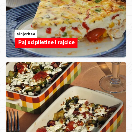
SinjoritaA
Paj od piletine i rajcice