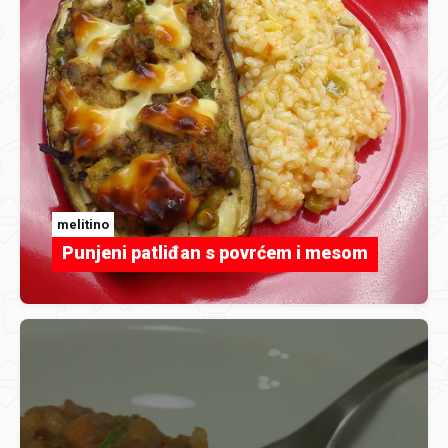
melitino
Punjeni patliđan s povrćem i mesom