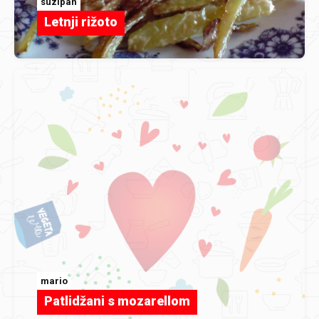
suzipan
Letnji rižoto
mario
Patlidžani s mozarellom