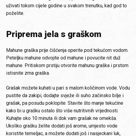
uživati tokom cijele godine u svakom trenutku, kad god to
poželite.
Priprema jela s graškom
Mahune graška prije čišćenja operite pod tekućom vodom.
Peteljku mahune odvojite od mahune i povucite nit duž
mahune. Pritiskom prstiju otvorite mahunu graška i prstom
istisnite zrna graška.
Grašak možete kuhati u pari s malom količinom vode. Vodu
pustite da zakipi, dodajte svježe ili suho začinsko bilje i
grašak, pa posudu poklopite. Stavite što manje tekućine
kako bi u grašku ostalo što više nutritivnih vrijednosti.
Kuhajte oko 10 minuta ili dok vam grašak ne omekša.
Ukoliko grašku želite dodati još arome, umjesto vode
koristite temeljac, a možete dodati još i nasjeckani luk,