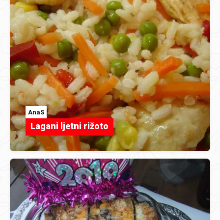
AnaS
Lagani ljetni rižoto