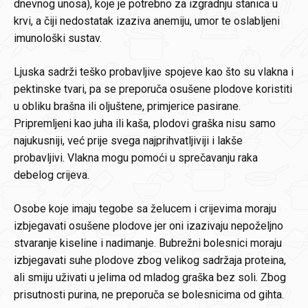
dnevnog unosa), koje je potrebno za izgradnju stanica u
krvi, a čiji nedostatak izaziva anemiju, umor te oslabljeni
imunološki sustav.
Ljuska sadrži teško probavljive spojeve kao što su vlakna i
pektinske tvari, pa se preporuča osušene plodove koristiti
u obliku brašna ili oljuštene, primjerice pasirane.
Pripremljeni kao juha ili kaša, plodovi graška nisu samo
najukusniji, već prije svega najprihvatljiviji i lakše
probavljivi. Vlakna mogu pomoći u sprečavanju raka
debelog crijeva.
Osobe koje imaju tegobe sa želucem i crijevima moraju
izbjegavati osušene plodove jer oni izazivaju nepoželjno
stvaranje kiseline i nadimanje. Bubrežni bolesnici moraju
izbjegavati suhe plodove zbog velikog sadržaja proteina,
ali smiju uživati u jelima od mladog graška bez soli. Zbog
prisutnosti purina, ne preporuča se bolesnicima od gihta.