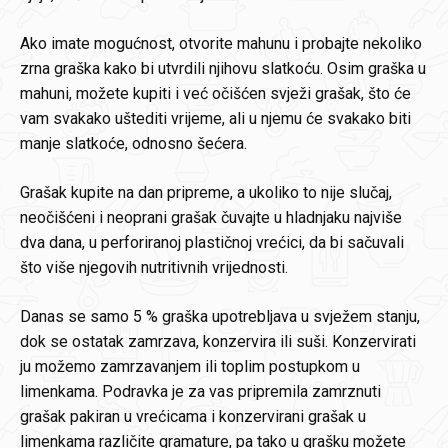
Ako imate mogućnost, otvorite mahunu i probajte nekoliko
zrna graška kako bi utvrdili njihovu slatkoću. Osim graška u
mahuni, možete kupiti i već očišćen svježi grašak, što će
vam svakako uštediti vrijeme, ali u njemu će svakako biti
manje slatkoće, odnosno šećera.
Grašak kupite na dan pripreme, a ukoliko to nije slučaj,
neočišćeni i neoprani grašak čuvajte u hladnjaku najviše
dva dana, u perforiranoj plastičnoj vrećici, da bi sačuvali
što više njegovih nutritivnih vrijednosti.
Danas se samo 5 % graška upotrebljava u svježem stanju,
dok se ostatak zamrzava, konzervira ili suši. Konzervirati
ju možemo zamrzavanjem ili toplim postupkom u
limenkama. Podravka je za vas pripremila zamrznuti
grašak pakiran u vrećicama i konzervirani grašak u
limenkama različite gramature, pa tako u grašku možete