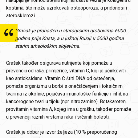
nakupljanje homocisteina koji narušava vezanje kolagena u
kostima, što može uzrokovati osteoporozu, a pridonosi i
aterosklerozi.
Grašak je pronađen u starogrčkim grobovima 6000
godina prije Krista, a u južnoj Rusiji u 5000 godina
starim arheološkim slojevima.
Grašak također osigurava nutrijente koji pomažu u
prevenciji od raka, primjerice, vitamin C, koji je učinkovit i
kao antioksidans. Vitamin C štiti DNA od oštećenja,
pomaže organizmu u borbi s onečišćenjem i toksičnim
tvarima iz okoline, pojačava imunološke funkcije i inhibira
kancerogene tvari u tijelu (npr. nitrozamine). Betakaroten,
provitamin vitamina A, kojeg ima u grašku, također pomaže
u prevenciji raznih vrstama raka i srčanih bolesti.
Grašak je dobar je izvor željeza (10 % preporučenog