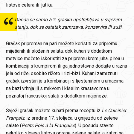
listove celera ili ljutiku.
Danas se samo 5 % graška upotrebljava u svježem
stanju, dok se ostatak zamrzava, konzervira ili suši.
Grašak pripreman na pari možete koristiti za pripremu
miješanih ili složenih salata, dok kuhan s dodatkom
metvice možete iskoristiti za pripremu krem juha, pirea u
kombinaciji s krumpirom ili ga jednostavno dodajte u razna
jela od riže, osobito rižoto i rizi-bizi. Kuhani zamrznuti
grašak izvrstan je u kombinaciji s tjesteninom u umacima
na bazi vrhnja ili s mrkvom i kiselim krastavcima u
poznatoj francuskoj salati s dodatkom majoneze.
Svježi grašak možete kuhati prema receptu iz
Le Cuisinier
Français
, iz sredine 17. stoljeća, u gnijezdu od zelene
salate (
Petits Pois à la Française
). U posudu stavite
nekoliko slojeva listova oprane zelene salate, a zatim na