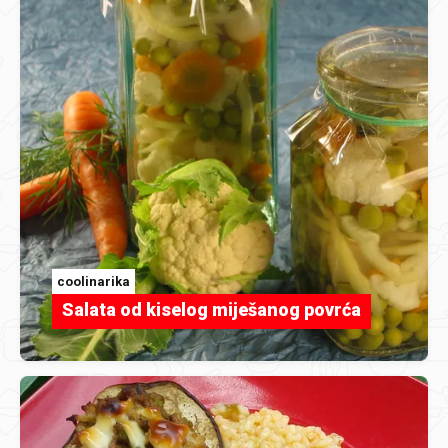
coolinarika
Salata od kiselog miješanog povrća