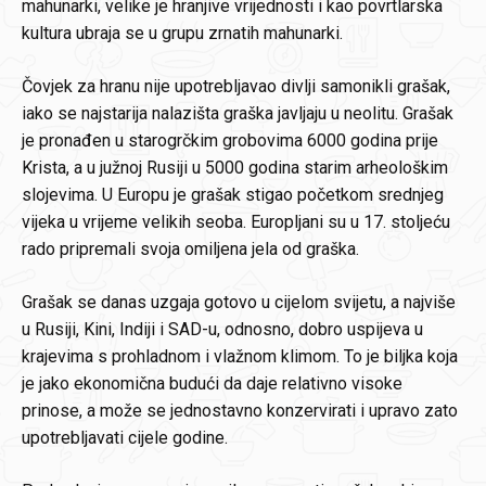
mahunarki, velike je hranjive vrijednosti i kao povrtlarska
kultura ubraja se u grupu zrnatih mahunarki.
Čovjek za hranu nije upotrebljavao divlji samonikli grašak,
iako se najstarija nalazišta graška javljaju u neolitu. Grašak
je pronađen u starogrčkim grobovima 6000 godina prije
Krista, a u južnoj Rusiji u 5000 godina starim arheološkim
slojevima. U Europu je grašak stigao početkom srednjeg
vijeka u vrijeme velikih seoba. Europljani su u 17. stoljeću
rado pripremali svoja omiljena jela od graška.
Grašak se danas uzgaja gotovo u cijelom svijetu, a najviše
u Rusiji, Kini, Indiji i SAD-u, odnosno, dobro uspijeva u
krajevima s prohladnom i vlažnom klimom. To je biljka koja
je jako ekonomična budući da daje relativno visoke
prinose, a može se jednostavno konzervirati i upravo zato
upotrebljavati cijele godine.