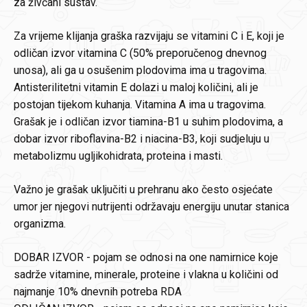
za živčani sustav.
Za vrijeme klijanja graška razvijaju se vitamini C i E, koji je
odličan izvor vitamina C (50% preporučenog dnevnog
unosa), ali ga u osušenim plodovima ima u tragovima.
Antisterilitetni vitamin E dolazi u maloj količini, ali je
postojan tijekom kuhanja. Vitamina A ima u tragovima.
Grašak je i odličan izvor tiamina-B1 u suhim plodovima, a
dobar izvor riboflavina-B2 i niacina-B3, koji sudjeluju u
metabolizmu ugljikohidrata, proteina i masti.
Važno je grašak uključiti u prehranu ako često osjećate
umor jer njegovi nutrijenti održavaju energiju unutar stanica
organizma.
DOBAR IZVOR - pojam se odnosi na one namirnice koje
sadrže vitamine, minerale, proteine i vlakna u količini od
najmanje 10% dnevnih potreba RDA