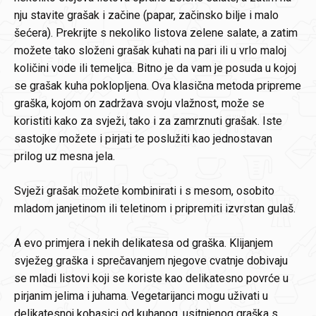
nju stavite grašak i začine (papar, začinsko bilje i malo
šećera). Prekrijte s nekoliko listova zelene salate, a zatim
možete tako složeni grašak kuhati na pari ili u vrlo maloj
količini vode ili temeljca. Bitno je da vam je posuda u kojoj
se grašak kuha poklopljena. Ova klasična metoda pripreme
graška, kojom on zadržava svoju vlažnost, može se
koristiti kako za svježi, tako i za zamrznuti grašak. Iste
sastojke možete i pirjati te poslužiti kao jednostavan
prilog uz mesna jela.
Svježi grašak možete kombinirati i s mesom, osobito
mladom janjetinom ili teletinom i pripremiti izvrstan gulaš.
A evo primjera i nekih delikatesa od graška. Klijanjem
svježeg graška i sprečavanjem njegove cvatnje dobivaju
se mladi listovi koji se koriste kao delikatesno povrće u
pirjanim jelima i juhama. Vegetarijanci mogu uživati u
delikatesnoj kobasici od kuhanog, usitnjenog graška s