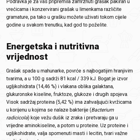
Podravka je za vas pripremila zamrznuti grašak pakiran u
vrećicama i konzervirani grašak u limenkama različite
gramature, pa tako u grašku možete uživati tokom cijele
godine u svakom trenutku, kad god to poželite.
Energetska i nutritivna
vrijednost
Grašak spada u mahunarke, povrće s najbogatijim hranjivim
tvarima, a u 100 g sadrži 81 kcal / 339 kJ. Bogat je izvor
ugljikohidrata (14,46 %) i vlakana oblika galaktana,
glukuronske kiseline, fruktoze, glukoze i drugih spojeva.
Visok sadržaj proteina (5,42 %) ima zahvaljujući kvržicama
u korijenu u kojima se nalaze bakterije (
Bacterium
radicicola
) koje vežu dušik iz zraka i pretvaraju ga u
vrijedne aminokiseline, a potom u proteine. Uz proteine i
ugljikohidrate, valja spomenuti masti i lecitin, tvari važne