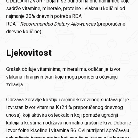
ODLIČAN IZVOR - pojam se odnosi na one namirnice koje
sadrže vitamine, minerale, proteine i vlakna u količini od
najmanje 20% dnevnih potreba RDA.
RDA -
Recommended Dietary Allowances
(preporučene
dnevne količine)
Ljekovitost
Grašak obiluje vitaminima, mineralima, odličan je izvor
vlakana i hranjivih tvari koje mogu pomoći u očuvanju
zdravlja.
Održava zdravlje kostiju i srčano-krvožilnog sustava jer je
izvrstan izvor vitamina K (24 % preporučenog dnevnog
unosa), koji aktivira osteokalcin koji pomaže ugradnji
kalcija u kostima i održava normalno grušanje krvi. Dobar je
izvor folne kiseline i vitamina B6. Ovi nutrijenti sprečavaju