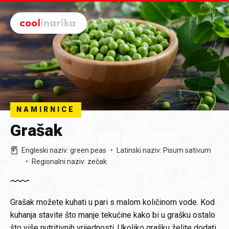
Preskoči na glavni sadržaj
NAMIRNICE
Grašak
Engleski naziv
:
green peas
Latinski naziv
:
Pisum sativum
Regionalni naziv
:
zečak
Grašak možete kuhati u pari s malom količinom vode. Kod
kuhanja stavite što manje tekućine kako bi u grašku ostalo
što više nutritivnih vrijednosti. Ukoliko grašku želite dodati