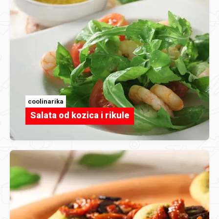
coolinarika
Salata od kozica i rikule