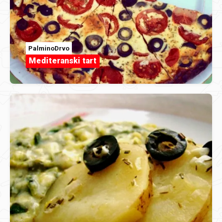
PalminoDrvo
Mediteranski tart