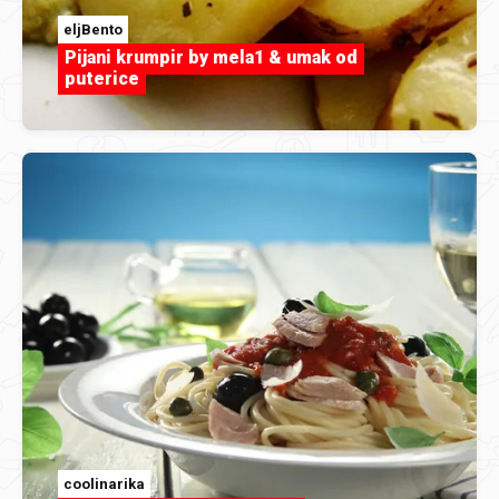
eljBento
Pijani krumpir by mela1 & umak od
puterice
coolinarika