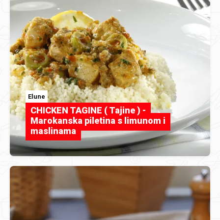
Elune
CHICKEN TAGINE ( Tajine ) -
Marokanska piletina s limunom i
maslinama