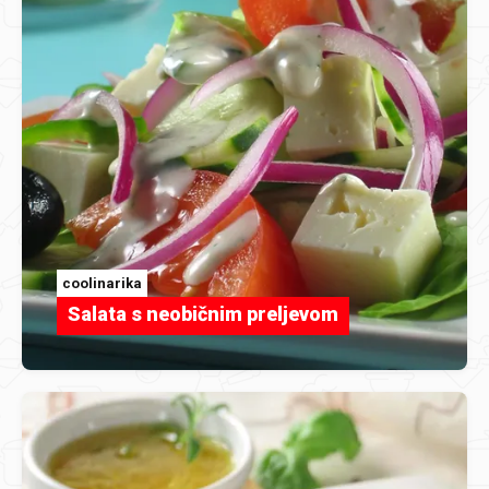
coolinarika
Salata s neobičnim preljevom