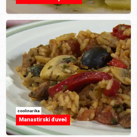
coolinarika
Manastirski đuveč