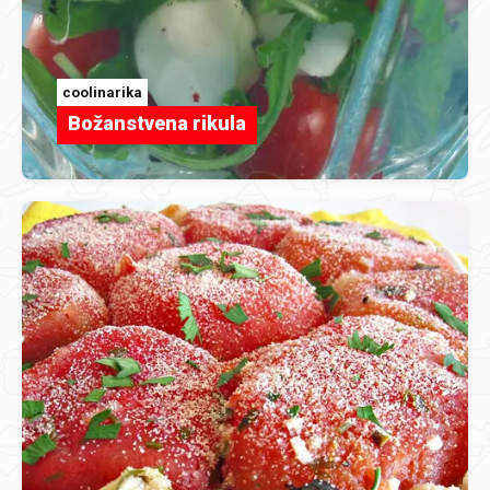
coolinarika
Božanstvena rikula