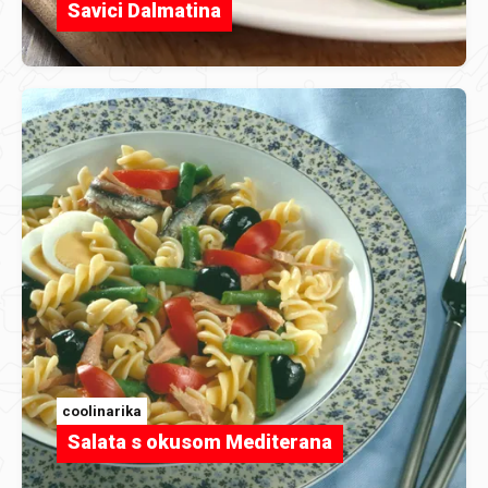
Savici Dalmatina
coolinarika
Salata s okusom Mediterana