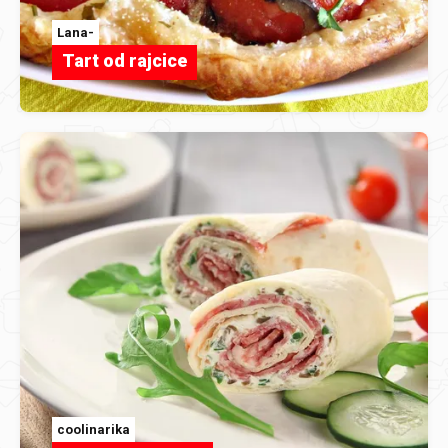
Lana-
Tart od rajcice
coolinarika