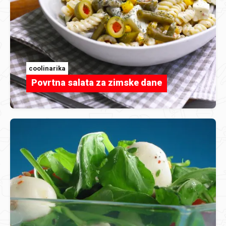
coolinarika
Povrtna salata za zimske dane