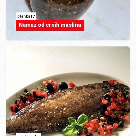
blanka17
Namaz od crnih maslina