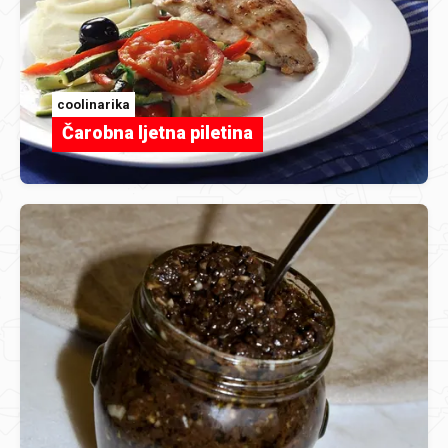
coolinarika
Čarobna ljetna piletina