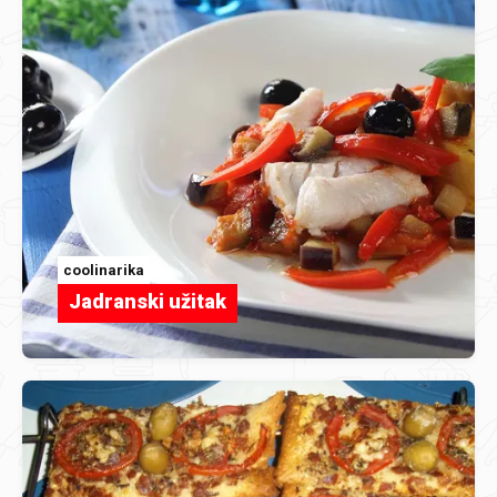
coolinarika
Jadranski užitak