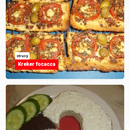
strucy
Kreker focacca