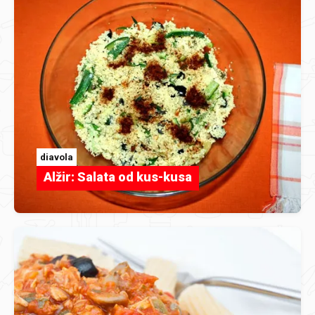
diavola
Alžir: Salata od kus-kusa