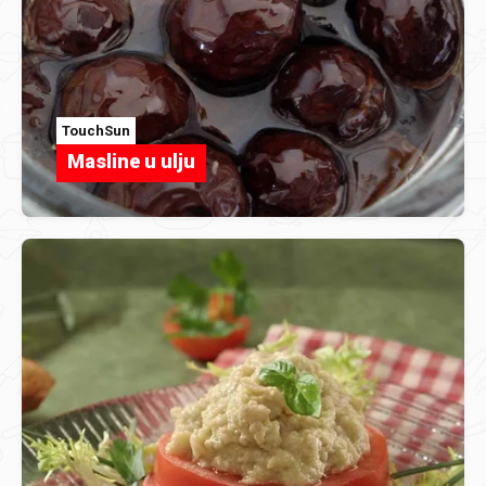
TouchSun
Masline u ulju