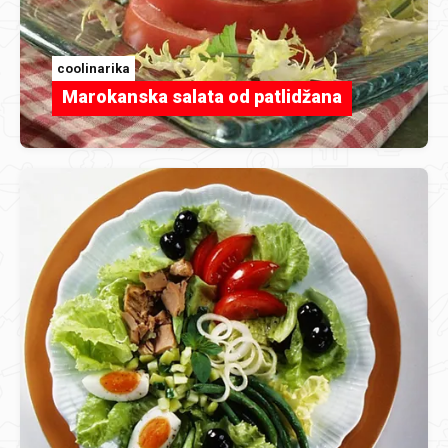
coolinarika
Marokanska salata od patlidžana