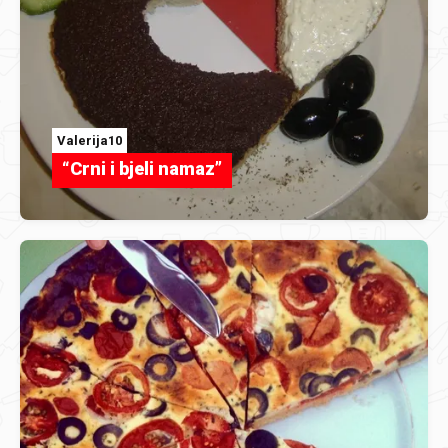
Valerija10
“Crni i bjeli namaz”