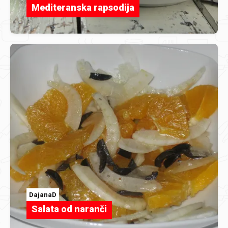
Mediteranska rapsodija
DajanaD
Salata od naranči