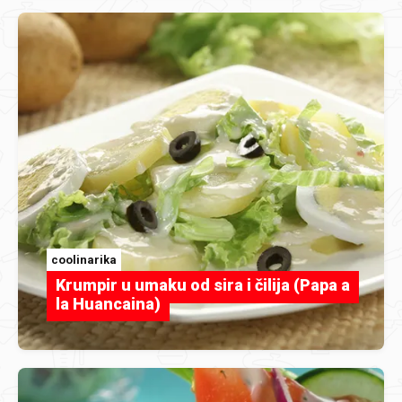
coolinarika
Krumpir u umaku od sira i čilija (Papa a
la Huancaina)