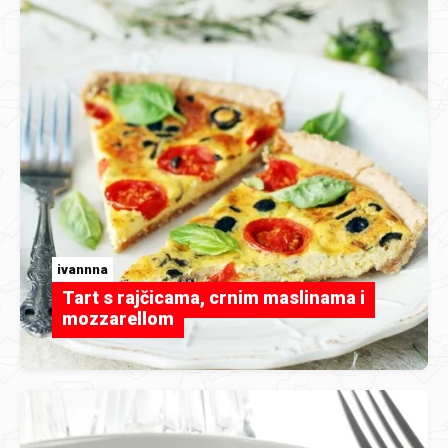
ivannna
Tart s rajčicama, crnim maslinama i
mozzarellom