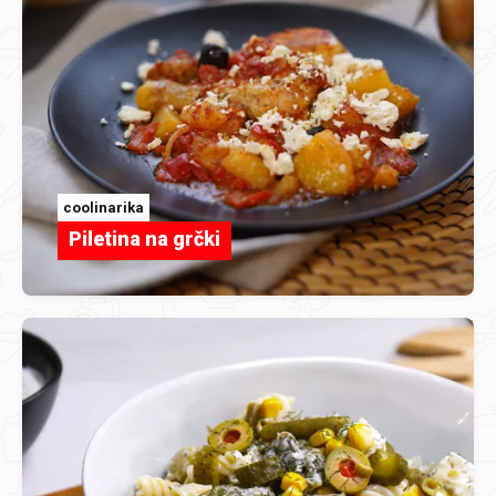
coolinarika
Piletina na grčki