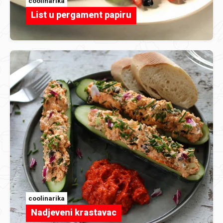
coolinarika
List u pergament papiru
coolinarika
Nadjeveni krastavac