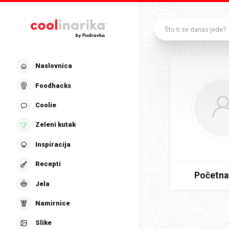
Preskoči na glavni sadržaj
Što ti se danas jede?
Naslovnica
Foodhacks
Coolie
Zeleni kutak
Inspiracija
Recepti
Početna
Jela
Namirnice
Slike