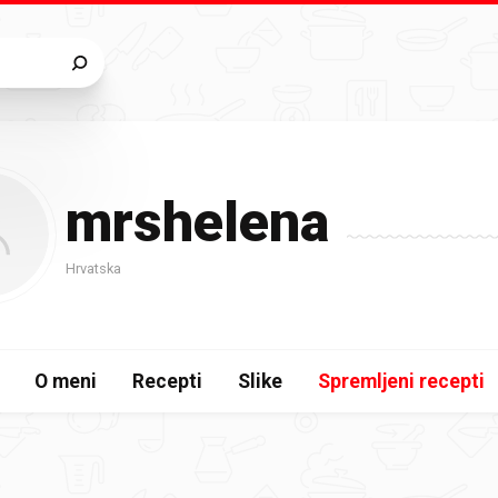
mrshelena
Hrvatska
O meni
Recepti
Slike
Spremljeni recepti