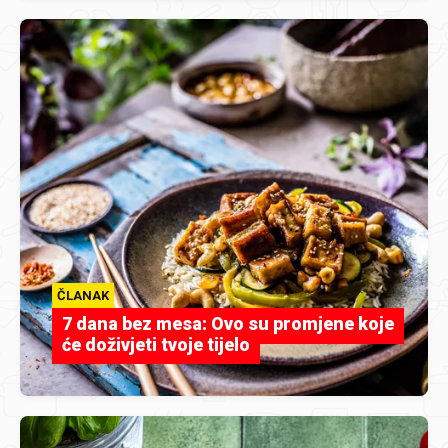
ČLANAK
7 dana bez mesa: Ovo su promjene koje
će doživjeti tvoje tijelo