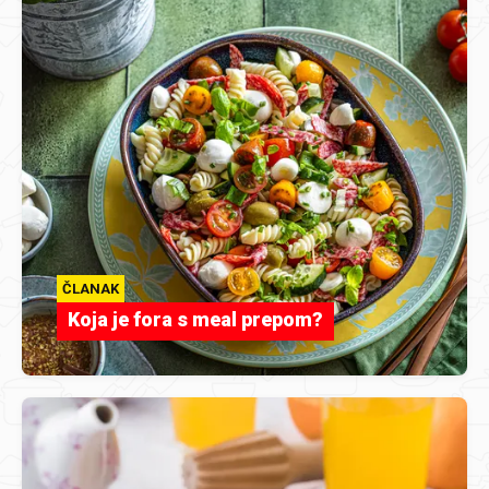
ČLANAK
Koja je fora s meal prepom?