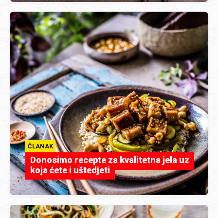
ČLANAK
Donosimo recepte za kvalitetna jela uz
koja ćete i uštedjeti