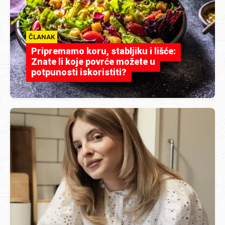
ČLANAK
Pripremamo koru, stabljiku i lišće:
Znate li koje povrće možete u
potpunosti iskoristiti?