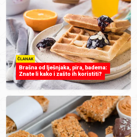
ČLANAK
Brašna od lješnjaka, pira, badema:
Znate li kako i zašto ih koristiti?