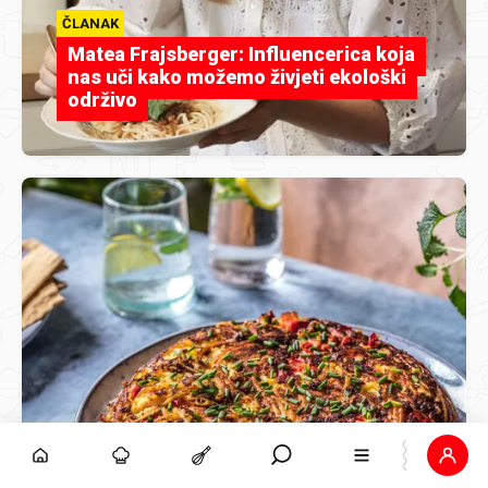
ČLANAK
Matea Frajsberger: Influencerica koja
nas uči kako možemo živjeti ekološki
održivo
ČLANAK