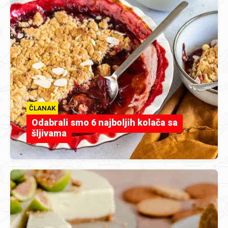
ČLANAK
Odabrali smo 6 najboljih kolača sa
šljivama