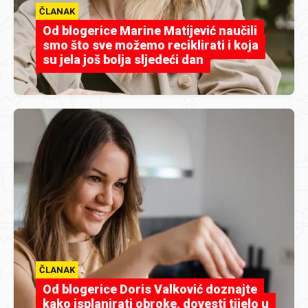
ČLANAK
Od blogerice Marine Matijević naučili
smo što sve možemo reciklirati i koja
su jela još bolja sljedeći dan
ČLANAK
Od blogerice Doris Valković doznajte
kako isplanirati obroke, dovesti tijelo u