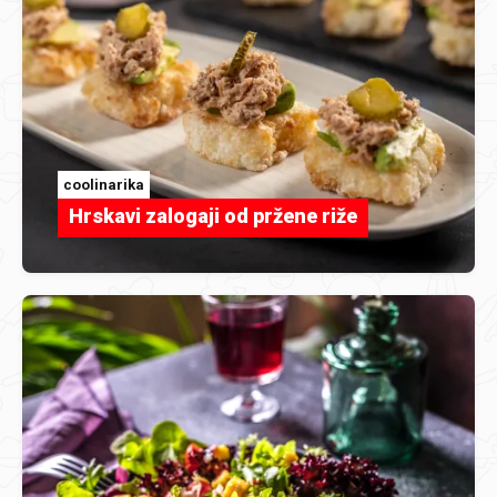
coolinarika
Hrskavi zalogaji od pržene riže