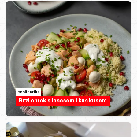
coolinarika
Brzi obrok s lososom i kus kusom