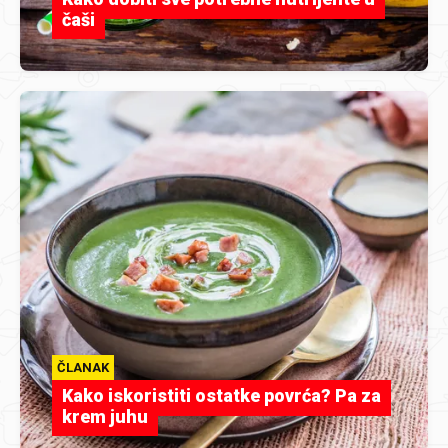
čaši
ČLANAK
Kako iskoristiti ostatke povrća? Pa za
krem juhu