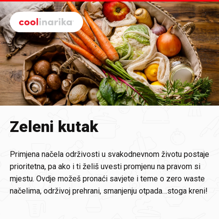
Preskoči na glavni sadržaj
Zeleni kutak
Primjena načela održivosti u svakodnevnom životu postaje
prioritetna, pa ako i ti želiš uvesti promjenu na pravom si
mjestu. Ovdje možeš pronaći savjete i teme o zero waste
načelima, održivoj prehrani, smanjenju otpada…stoga kreni!