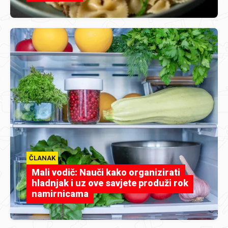
ČLANAK
Mali vodič: Nauči kako organizirati
hladnjak i uz ove savjete produži rok
namirnicama