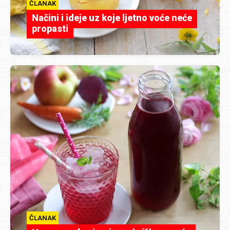
ČLANAK
Načini i ideje uz koje ljetno voće neće
propasti
ČLANAK