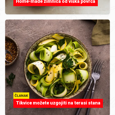
Home-made zimnica od viška povrća
ČLANAK
Tikvice možete uzgojiti na terasi stana