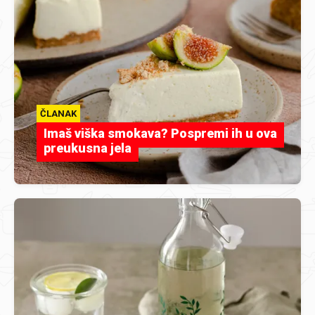
ČLANAK
Imaš viška smokava? Pospremi ih u ova
preukusna jela