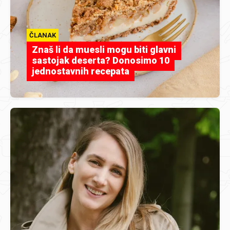
ČLANAK
Znaš li da muesli mogu biti glavni
sastojak deserta? Donosimo 10
jednostavnih recepata