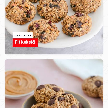
coolinarika
Fit keksići