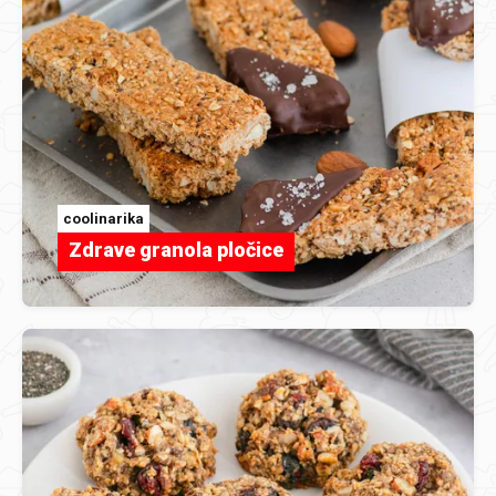
coolinarika
Zdrave granola pločice