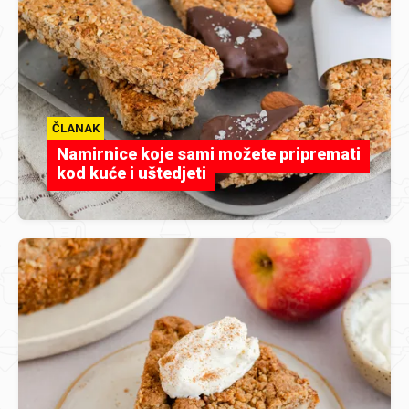
ČLANAK
Namirnice koje sami možete pripremati
kod kuće i uštedjeti