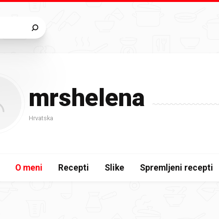
mrshelena
Hrvatska
O meni
Recepti
Slike
Spremljeni recepti