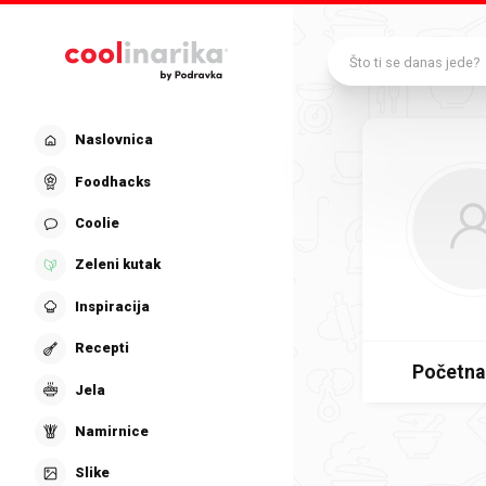
Preskoči na glavni sadržaj
Što ti se danas jede?
Naslovnica
Foodhacks
Coolie
Zeleni kutak
Inspiracija
Recepti
Početna
Jela
Namirnice
Slike