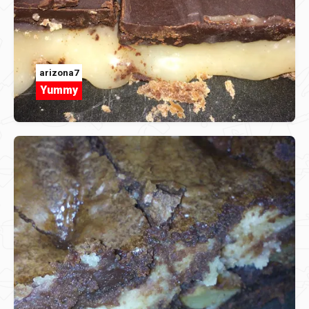
arizona7
Yummy