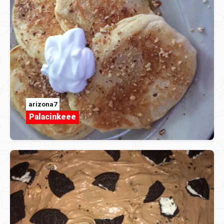
arizona7
Palacinkeee