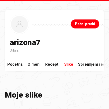
Preskoči na glavni sadržaj
Počni pratiti
arizona7
Srbija
Početna
O meni
Recepti
Slike
Spremljeni recep
Moje slike