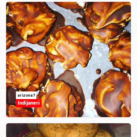
arizona7
Indijaneri