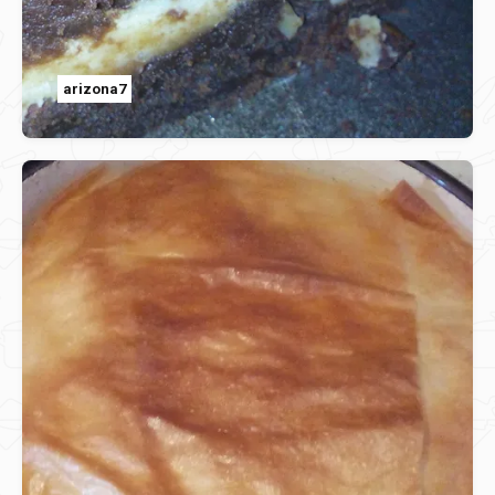
arizona7