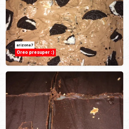
arizona7
Oreo presuper :)