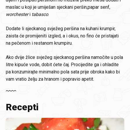
maslac u koji je umiješan sjeckani peršin,papar senf,
worchester
i
tabasco
.
Dodate li sjeckanog svježeg peršina na kuhani krumpir,
zaista će promijeniti izgled, a i okus, no fino će pristajati
na pečenom i restanom krumpiru.
Ako dvije žlice svježeg sjeckanog peršina namočite u pola
litre kipuće vode, dobit ćete čaj. Procijedite ga i ohladite
pa konzumirajte minimalno pola sata prije obroka kako bi
vam vratio želju za hranom i popravio apetit.
Recepti