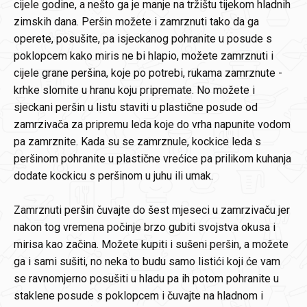
cijele godine, a nešto ga je manje na tržištu tijekom hladnih
zimskih dana. Peršin možete i zamrznuti tako da ga
operete, posušite, pa isjeckanog pohranite u posude s
poklopcem kako miris ne bi hlapio, možete zamrznuti i
cijele grane peršina, koje po potrebi, rukama zamrznute -
krhke slomite u hranu koju pripremate. No možete i
sjeckani peršin u listu staviti u plastične posude od
zamrzivača za pripremu leda koje do vrha napunite vodom
pa zamrznite. Kada su se zamrznule, kockice leda s
peršinom pohranite u plastične vrećice pa prilikom kuhanja
dodate kockicu s peršinom u juhu ili umak.
Zamrznuti peršin čuvajte do šest mjeseci u zamrzivaču jer
nakon tog vremena počinje brzo gubiti svojstva okusa i
mirisa kao začina. Možete kupiti i sušeni peršin, a možete
ga i sami sušiti, no neka to budu samo listići koji će vam
se ravnomjerno posušiti u hladu pa ih potom pohranite u
staklene posude s poklopcem i čuvajte na hladnom i