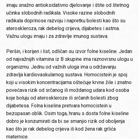
imaju snažno antioksidativno djelovanje i štite od štetnog
učinka slobodnih radikala. Visoke razine slobodnih
radikala doprinose razvoju i napretku bolesti kao što su
ateroskleroza, rak debelog crijeva, dijabetes i astma.
Važnu ulogu imaju i za zdravlje imunog sustava.
Peršin, i korijen i list, odličan su izvor folne kiseline. Jedan
od najvažnijih vitamina iz B skupine ima raznovrsnu ulogu u
organizmu. Jednu od važnih uloga ima u održavanju
zdravlja kardiovaskularnog sustava. Homocistein je spoj
koji u visokim koncentracijama oštećuje krvne žile i znatno
povećava rizik od srčanog ili moždanog udara kod osoba
koje boluju od ateroskleroze ili srčanih bolesti zbog
dijabetesa. Folna kiselina pretvara homocistein u
bezopasan oblik. Osim toga, hranu s dosta folne kiseline
dobro je konzumirati da bi se smanjio rizik od oboljenja
kao što je rak debelog crijeva ili kod žena rak grlića
maternice.