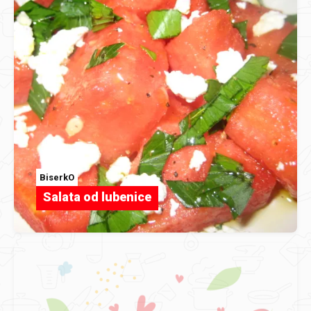
BiserkO
Salata od lubenice