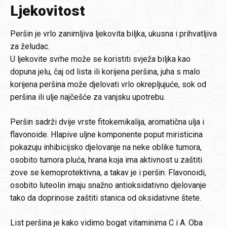
Ljekovitost
Peršin je vrlo zanimljiva ljekovita biljka, ukusna i prihvatljiva
za želudac.
U ljekovite svrhe može se koristiti svježa biljka kao
dopuna jelu, čaj od lista ili korijena peršina, juha s malo
korijena peršina može djelovati vrlo okrepljujuće, sok od
peršina ili ulje najčešće za vanjsku upotrebu.
Peršin sadrži dvije vrste fitokemikalija, aromatična ulja i
flavonoide. Hlapive uljne komponente poput miristicina
pokazuju inhibicijsko djelovanje na neke oblike tumora,
osobito tumora pluća, hrana koja ima aktivnost u zaštiti
zove se kemoprotektivna, a takav je i peršin. Flavonoidi,
osobito luteolin imaju snažno antioksidativno djelovanje
tako da doprinose zaštiti stanica od oksidativne štete.
List peršina je kako vidimo bogat vitaminima C i A. Oba