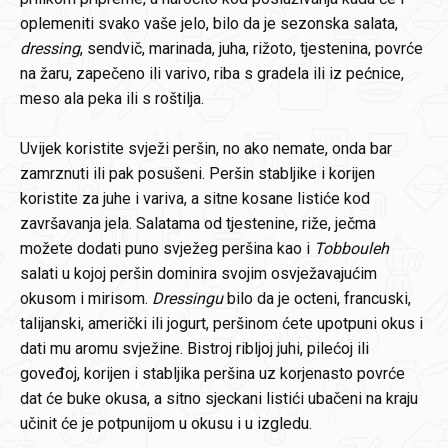
oplemeniti svako vaše jelo, bilo da je sezonska salata,
dressing
, sendvič, marinada, juha, rižoto, tjestenina, povrće
na žaru, zapečeno ili varivo, riba s gradela ili iz pećnice,
meso ala peka ili s roštilja.
Uvijek koristite svježi peršin, no ako nemate, onda bar
zamrznuti ili pak posušeni. Peršin stabljike i korijen
koristite za juhe i variva, a sitne kosane listiće kod
završavanja jela. Salatama od tjestenine, riže, ječma
možete dodati puno svježeg peršina kao i
Tobbouleh
salati u kojoj peršin dominira svojim osvježavajućim
okusom i mirisom.
Dressingu
bilo da je octeni, francuski,
talijanski, američki ili jogurt, peršinom ćete upotpuni okus i
dati mu aromu svježine. Bistroj ribljoj juhi, pilećoj ili
goveđoj, korijen i stabljika peršina uz korjenasto povrće
dat će buke okusa, a sitno sjeckani listići ubačeni na kraju
učinit će je potpunijom u okusu i u izgledu.