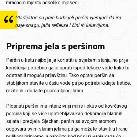
mračnom mjestu nekoliko mjeseci.
Gladijatori su prije borbi jeli peršin vjerujući da im
daje snagu, jača reflekse i čini ih lukavijima.
Priprema jela s peršinom
Peršin u listu najbolje je koristiti u svježem stanju, no prije
korištenja potrebno ga je oprati ispod tekuće vode kako bi
odstranili moguću prljavštinu. Tako oprani peršin sa
stabljikom stavite u čašu vode pa po potrebi kidajte listiće,
režite ih i dodajte pripremljenoj hrani.
Plosnati peršin ima intenzivniji miris i okus od kovrčavog
peršina koji se više upotrebljava kao dekoracija hladnih
salata i predjela. Sjeckani peršin sa svojom aromom
odgovara svim slanim jelima pa ga možete staviti u hranu
prilikom pripreme, a naročito kod posluživanja kada će i