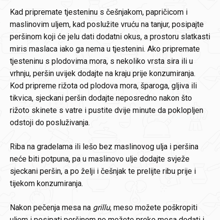
Kad pripremate tjesteninu s češnjakom, papričicom i
maslinovim uljem, kad poslužite vruću na tanjur, posipajte
peršinom koji će jelu dati dodatni okus, a prostoru slatkasti
miris maslaca iako ga nema u tjestenini. Ako pripremate
tjesteninu s plodovima mora, s nekoliko vrsta sira ili u
vrhnju, peršin uvijek dodajte na kraju prije konzumiranja.
Kod pripreme rižota od plodova mora, šparoga, gljiva ili
tikvica, sjeckani peršin dodajte neposredno nakon što
rižoto skinete s vatre i pustite dvije minute da poklopljen
odstoji do posluživanja.
Riba na gradelama ili lešo bez maslinovog ulja i peršina
neće biti potpuna, pa u maslinovo ulje dodajte svježe
sjeckani peršin, a po želji i češnjak te prelijte ribu prije i
tijekom konzumiranja.
Nakon pečenja mesa na
grillu
, meso možete poškropiti
uljem i posipati peršinom no možete preko mesa dodati i