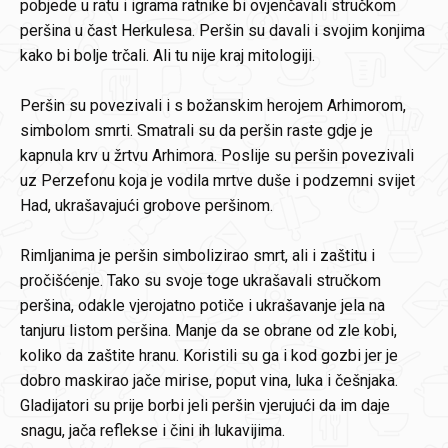
pobjede u ratu i igrama ratnike bi ovjenčavali stručkom
peršina u čast Herkulesa. Peršin su davali i svojim konjima
kako bi bolje trčali. Ali tu nije kraj mitologiji.
Peršin su povezivali i s božanskim herojem Arhimorom,
simbolom smrti. Smatrali su da peršin raste gdje je
kapnula krv u žrtvu Arhimora. Poslije su peršin povezivali
uz Perzefonu koja je vodila mrtve duše i podzemni svijet
Had, ukrašavajući grobove peršinom.
Rimljanima je peršin simbolizirao smrt, ali i zaštitu i
pročišćenje. Tako su svoje toge ukrašavali stručkom
peršina, odakle vjerojatno potiče i ukrašavanje jela na
tanjuru listom peršina. Manje da se obrane od zle kobi,
koliko da zaštite hranu. Koristili su ga i kod gozbi jer je
dobro maskirao jače mirise, poput vina, luka i češnjaka.
Gladijatori su prije borbi jeli peršin vjerujući da im daje
snagu, jača reflekse i čini ih lukavijima.