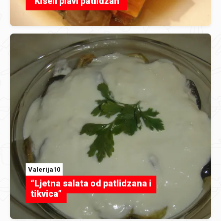
“Kiseli plavi patlidzan”
Valerija10
“Ljetna salata od patlidzana i
tikvica”