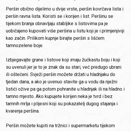
Peršin obično dijelimo u dvije vrste, peršin kovrčava lista i
peršin ravna lista. Koristi se i korijen i list. Peršinu se
tijekom branja obnavljaju stabljike s listovima pa je
uobičajeno kupovati više peršina u listu koji je i primjenjiviji
kao začin. Prilikom kupnje birajte peršin s lišćem
tamnozelene boje.
Izbjegavajte grane i listove koji imaju žućkastu boju i koji
su uvenuli jer je to je znak da su stari, već predugo ubrani
ili oštećeni. Svježi peršin možete držati u hladnjaku do
tjedan dana, a ako je uvenuo stavite ga u vodu da nježni
listići ožive pa ga potom pohranite u hladnjak ili na hladno i
tamno mjesto. Ako kupujete korijen neka je tvrd i bez
tamnih mrlja i plijesni koji su pokazatelj dugog stajanja i
kvarenja peršina.
Peršin možete kupiti na tržnici i supermarketu tijekom