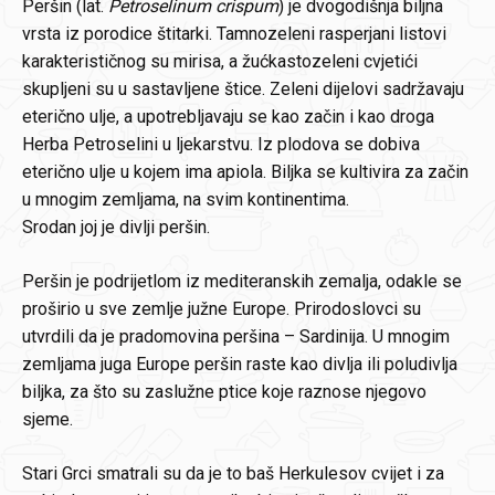
Peršin (lat.
Petroselinum crispum
) je dvogodišnja biljna
vrsta iz porodice štitarki. Tamnozeleni rasperjani listovi
karakterističnog su mirisa, a žućkastozeleni cvjetići
skupljeni su u sastavljene štice. Zeleni dijelovi sadržavaju
eterično ulje, a upotrebljavaju se kao začin i kao droga
Herba Petroselini u ljekarstvu. Iz plodova se dobiva
eterično ulje u kojem ima apiola. Biljka se kultivira za začin
u mnogim zemljama, na svim kontinentima.
Srodan joj je divlji peršin.
Peršin je podrijetlom iz mediteranskih zemalja, odakle se
proširio u sve zemlje južne Europe. Prirodoslovci su
utvrdili da je pradomovina peršina – Sardinija. U mnogim
zemljama juga Europe peršin raste kao divlja ili poludivlja
biljka, za što su zaslužne ptice koje raznose njegovo
sjeme.
Stari Grci smatrali su da je to baš Herkulesov cvijet i za