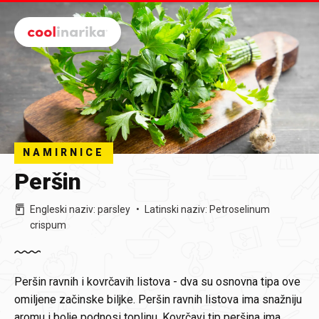
Preskoči na glavni sadržaj
NAMIRNICE
Peršin
Engleski naziv
:
parsley
Latinski naziv
:
Petroselinum
crispum
Peršin ravnih i kovrčavih listova - dva su osnovna tipa ove
omiljene začinske biljke. Peršin ravnih listova ima snažniju
aromu i bolje podnosi toplinu. Kovrčavi tip peršina ima