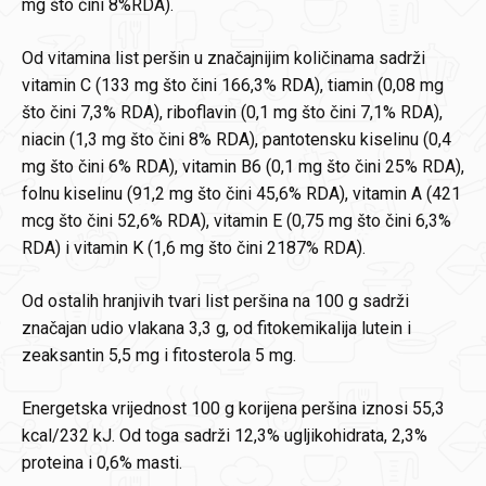
mg što čini 8%RDA).
Od vitamina list peršin u značajnijim količinama sadrži
vitamin C (133 mg što čini 166,3% RDA), tiamin (0,08 mg
što čini 7,3% RDA), riboflavin (0,1 mg što čini 7,1% RDA),
niacin (1,3 mg što čini 8% RDA), pantotensku kiselinu (0,4
mg što čini 6% RDA), vitamin B6 (0,1 mg što čini 25% RDA),
folnu kiselinu (91,2 mg što čini 45,6% RDA), vitamin A (421
mcg što čini 52,6% RDA), vitamin E (0,75 mg što čini 6,3%
RDA) i vitamin K (1,6 mg što čini 2187% RDA).
Od ostalih hranjivih tvari list peršina na 100 g sadrži
značajan udio vlakana 3,3 g, od fitokemikalija lutein i
zeaksantin 5,5 mg i fitosterola 5 mg.
Energetska vrijednost 100 g korijena peršina iznosi 55,3
kcal/232 kJ. Od toga sadrži 12,3% ugljikohidrata, 2,3%
proteina i 0,6% masti.