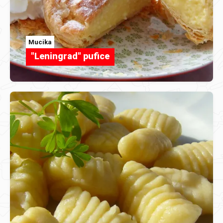
Mucika
"Leningrad" pufice