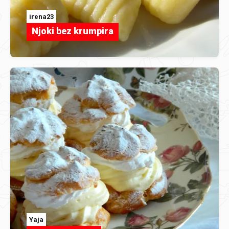
irena23
Njoki bez krumpira
Yaja