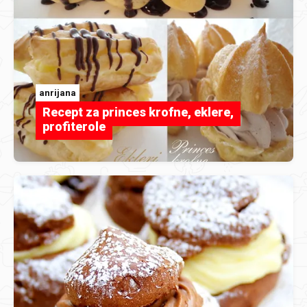
anrijana
Recept za princes krofne, eklere,
profiterole