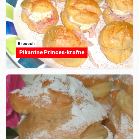
Broccoli
Pikantne Princes-krofne