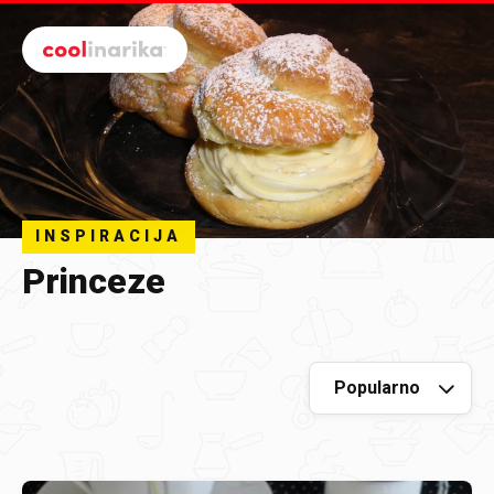
Preskoči na glavni sadržaj
INSPIRACIJA
Princeze