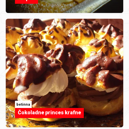
betinna
Čokoladne princes krafne