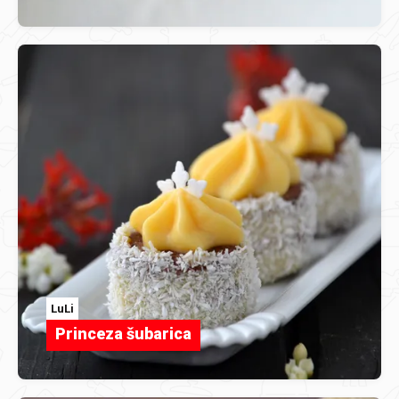
LuLi
Princeza šubarica