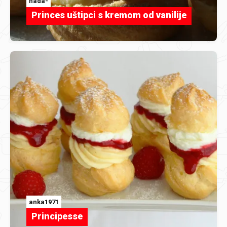
nada-
Princes uštipci s kremom od vanilije
anka1971
Principesse