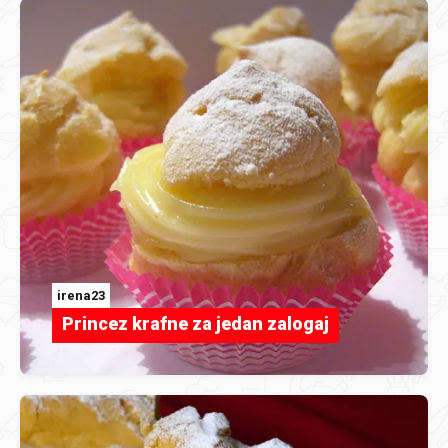
irena23
Princez krafne za jedan zalogaj