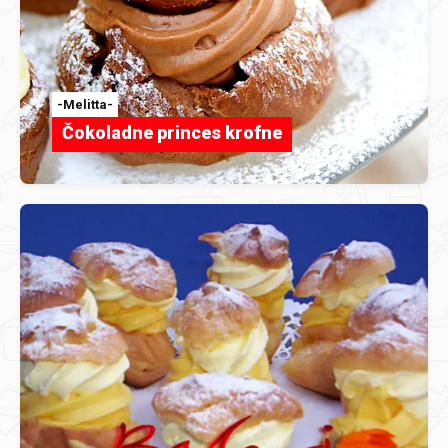
-Melitta-
Čokoladne princes krofne