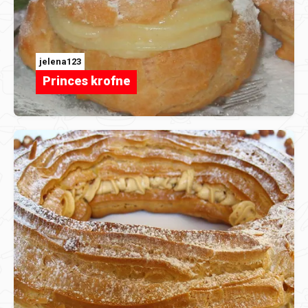
jelena123
Princes krofne