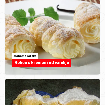
dianamakarska
Rolice s kremom od vanilije