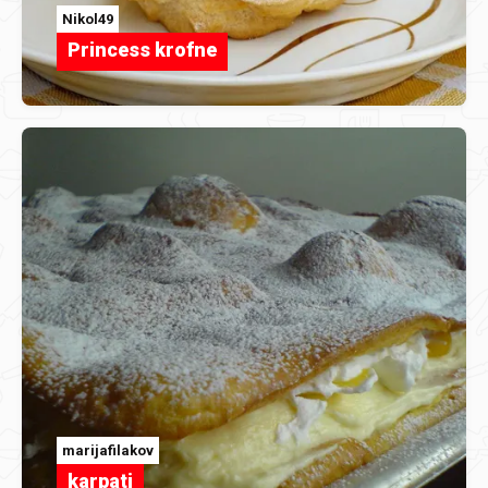
Nikol49
Princess krofne
marijafilakov
karpati