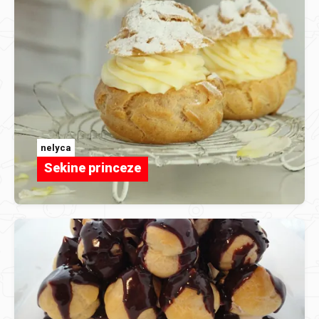
nelyca
Sekine princeze