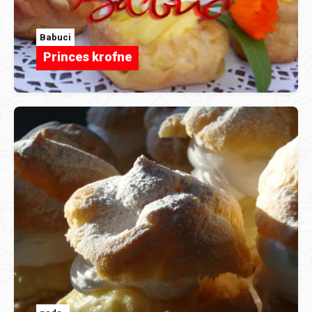
Babuci
Princes krofne