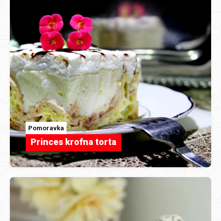
Pomoravka
Princes krofna torta