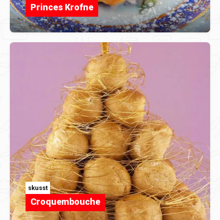
Princes Krofne
skusst
Croquembouche