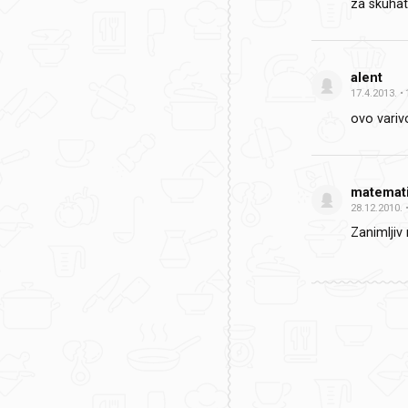
za skuhat
alent
17.4.2013.
ovo variv
matemat
28.12.2010.
Zanimljiv