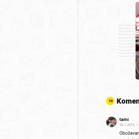
Komen
10
tami
24.1.2015.
Obožavam