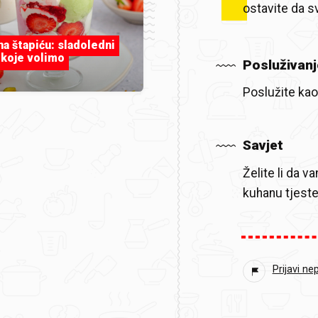
ostavite da s
 na štapiću: sladoledni
 koje volimo
Posluživanj
Poslužite kao
Savjet
Želite li da 
kuhanu tjeste
Prijavi ne