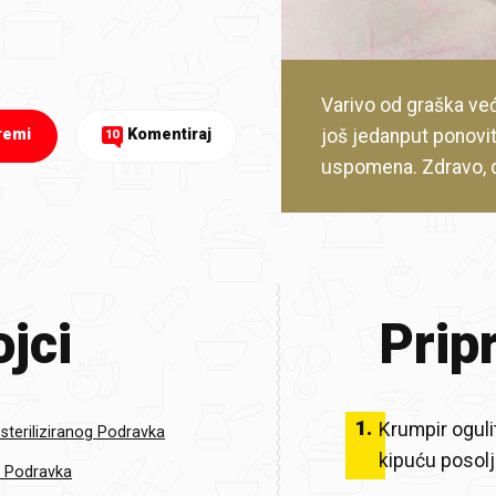
Varivo od graška već
još jedanput ponovit
remi
Komentiraj
10
uspomena. Zdravo, 
jci
Prip
1
.
Krumpir ogulit
steriliziranog Podravka
kipuću posol
e Podravka