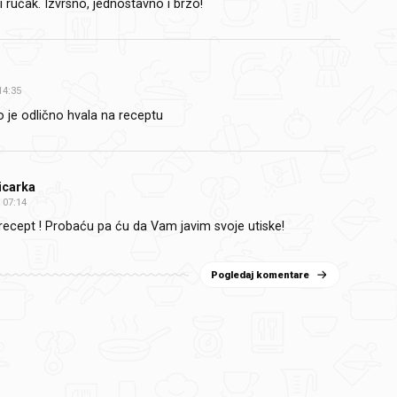
i ručak. Izvrsno, jednostavno i brzo!
14:35
o je odlično hvala na receptu
icarka
07:14
 recept ! Probaću pa ću da Vam javim svoje utiske!
Pogledaj komentare