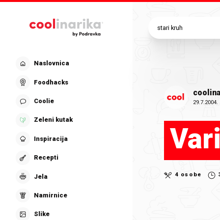
Preskoči na glavni sadržaj
Naslovnica
Foodhacks
coolina
Coolie
29.7.2004.
Zeleni kutak
Var
Inspiracija
Recepti
4 osobe
Jela
Namirnice
Slike