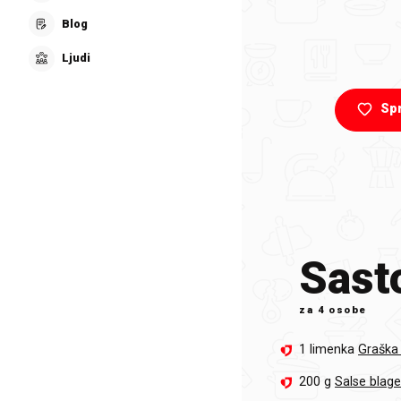
Blog
Ljudi
Sp
Sasto
za
4 osobe
1 limenka
Graška 
200 g
Salse blag