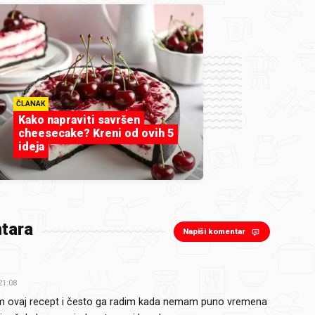
ČLANAK
Kako napraviti savršen
cheesecake? Kreni od ovih 5
ideja
tara
Napiši komentar
21:08
 ovaj recept i često ga radim kada nemam puno vremena