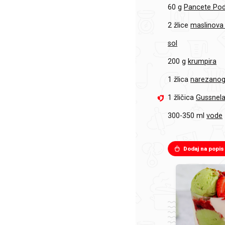
60 g
Pancete Pod
2 žlice
maslinova 
sol
200 g
krumpira
1 žlica
narezanog
1 žličica
Gussnela
300-350 ml
vode
Dodaj na popis