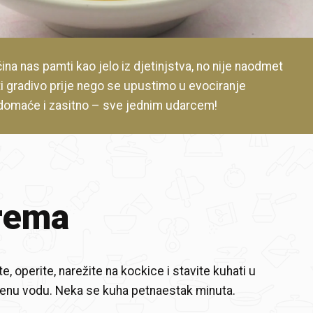
ina nas pamti kao jelo iz djetinjstva, no nije naodmet
i gradivo prije nego se upustimo u evociranje
domaće i zasitno – sve jednim udarcem!
rema
e, operite, narežite na kockice i stavite kuhati u
jenu vodu. Neka se kuha petnaestak minuta.