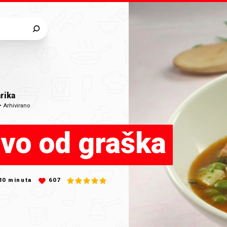
rika
•
Arhivirano
ivo od graška
30
minuta
607