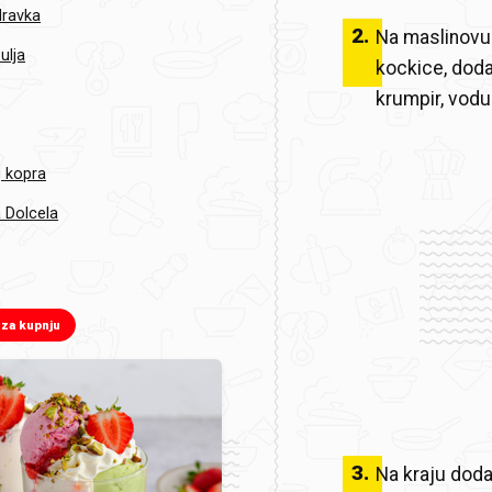
ravka
2
.
Na maslinovu 
ulja
kockice, dodaj
krumpir, vodu
 kopra
 Dolcela
 za kupnju
3
.
Na kraju doda