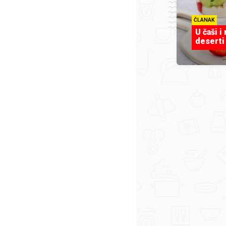
ČLANAK
U čaši i
deserti