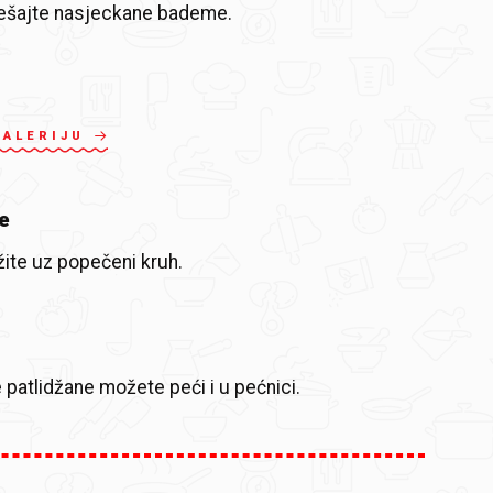
ješajte nasjeckane bademe.
GALERIJU
e
ite uz popečeni kruh.
 patlidžane možete peći i u pećnici.