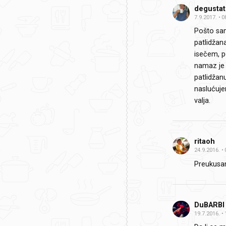
degustat
7.9.2017.
0
Pošto sam
patlidžana
isečem, p
namaz je 
patlidžanu
naslućuje
valja.
ritaoh
24.9.2016.
Preukusa
DuBARBI
19.7.2016.