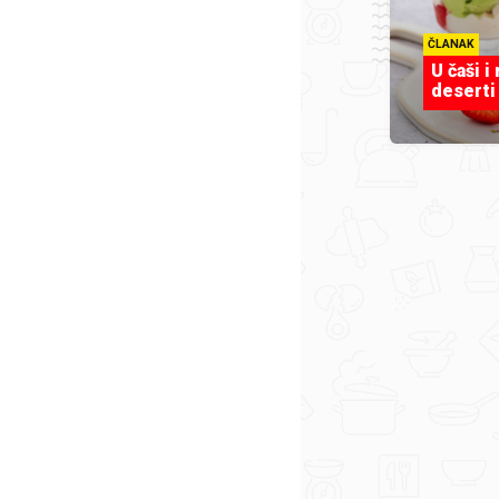
ČLANAK
U čaši i
deserti