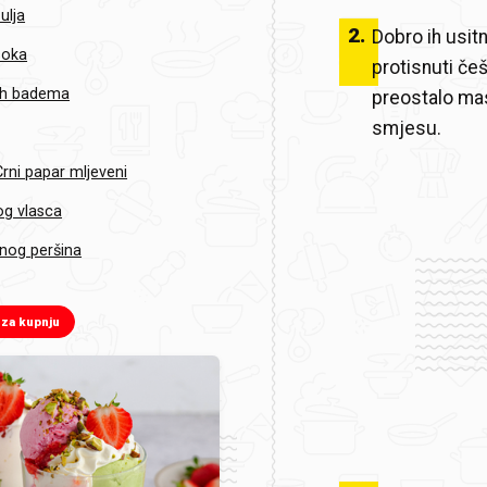
ulja
2
.
Dobro ih usit
soka
protisnuti češ
ih badema
preostalo mas
smjesu.
rni papar mljeveni
g vlasca
nog peršina
 za kupnju