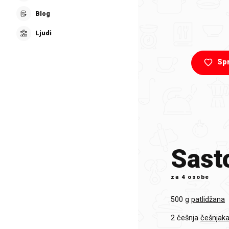
Blog
Ljudi
Sp
Sasto
za
4 osobe
500 g
patlidžana
2 češnja
češnjak