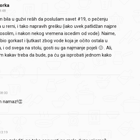
orka
8:48
 bila u gužvi reših da poslušam savet #19, o pečenju
 u rerni, i tako napravih grešku (iako uvek patlidžan najpre
osolim, i nakon nekog vremena iscedim od vode). Naime,
bio gorkast i ljutkast zbog vode koja je očito ostala u
, i od svega na stolu, gosti su ga najmanje pojeli 🙁 . Ali,
m kakav treba da bude, pa ću ga isprobati jednom kako
08:00
n namaz!👏
13:19