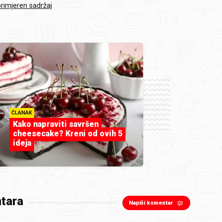
primjeren sadržaj
ČLANAK
Kako napraviti savršen
cheesecake? Kreni od ovih 5
ideja
tara
Napiši komentar