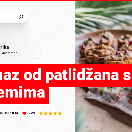
rika
•
Arhivirano
az od patlidžana s
emima
40
minuta
929