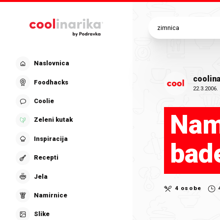
Preskoči na glavni sadržaj
Naslovnica
coolina
Foodhacks
22.3.2006.
Coolie
Nam
Zeleni kutak
Inspiracija
bad
Recepti
Jela
4 osobe
Namirnice
Slike