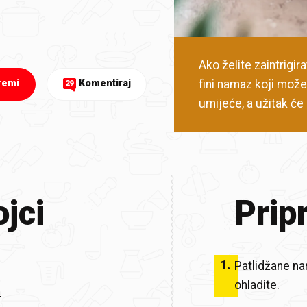
Ako želite zaintrigir
fini namaz koji možet
remi
Komentiraj
29
umijeće, a užitak će 
jci
Prip
1
.
Patlidžane nar
ohladite.
a