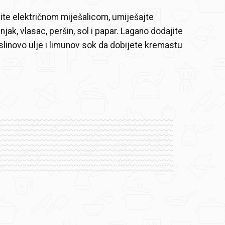
nite električnom miješalicom, umiješajte
njak, vlasac, peršin, sol i papar. Lagano dodajite
linovo ulje i limunov sok da dobijete kremastu