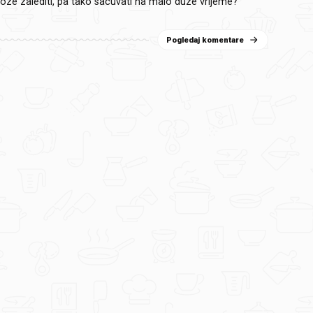
moze zalediti, pa tako sacuvati na malo duze vrijeme?
Pogledaj komentare