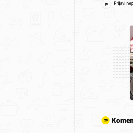
Prijavi ne
Komen
29