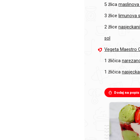
5 žlica
maslinova 
3 žlice
limunova 
2 žlice
nasjeckan
sol
Vegeta Maestro C
1 žličica
narezano
1 žličica
nasjecka
Dodaj na popis