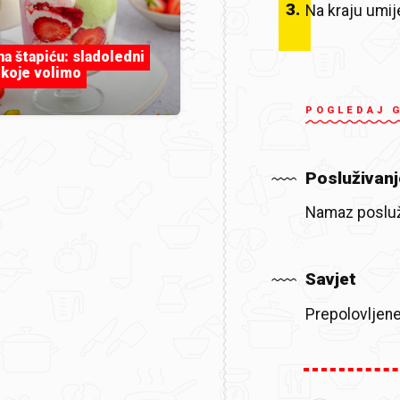
3
.
Na kraju umi
 na štapiću: sladoledni
 koje volimo
POGLEDAJ 
Posluživanj
Namaz posluž
Savjet
Prepolovljene