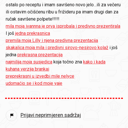
ostalo po receptu i imam savršeno novo jelo…ili za večeru
ili ostavim očišćenu ribu u frižideru pa imam drugi dan za
ručak savršene polpete!!!!!
mila moja ivannna je prva isprobala i predivno prezentirala
I još
jedna prekrasnica
premila moja Lilly i njena predivna prezentacija
skakalica moja mila i predivni sirovo-nesirovo kolaž
i još
jedna
prekrasna prezentacija
najmilija moja susjedica
koja točno zna
kako i kada
kuhana verzija brankai
preprekrasni u izvedbi mile nelyce
udomaćio se i kod moje yaje
Prijavi neprimjeren sadržaj