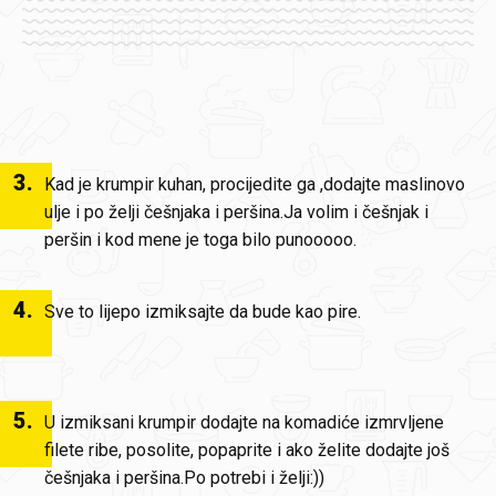
3
.
Kad je krumpir kuhan, procijedite ga ,dodajte maslinovo
ulje i po želji češnjaka i peršina.Ja volim i češnjak i
peršin i kod mene je toga bilo punooooo.
4
.
Sve to lijepo izmiksajte da bude kao pire.
5
.
U izmiksani krumpir dodajte na komadiće izmrvljene
filete ribe, posolite, popaprite i ako želite dodajte još
češnjaka i peršina.Po potrebi i želji:))