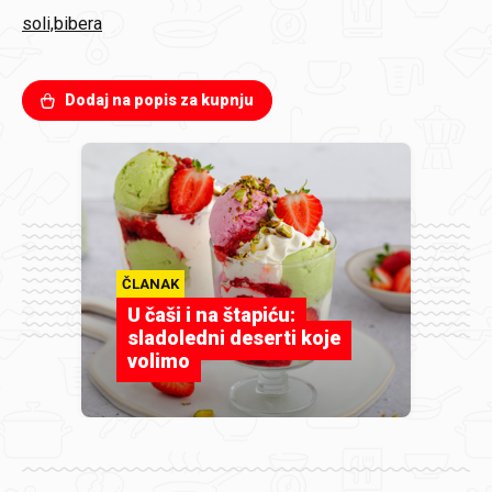
soli,bibera
Dodaj na popis za kupnju
ČLANAK
U čaši i na štapiću:
sladoledni deserti koje
volimo