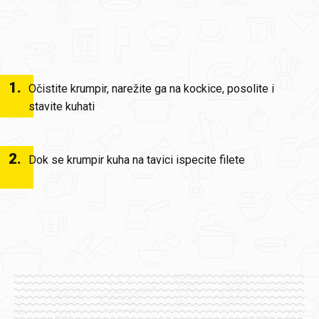
1
.
Očistite krumpir, narežite ga na kockice, posolite i
stavite kuhati
2
.
Dok se krumpir kuha na tavici ispecite filete