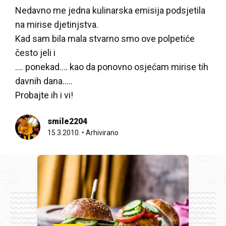
Nedavno me jedna kulinarska emisija podsjetila
na mirise djetinjstva.
Kad sam bila mala stvarno smo ove polpetiće
često jeli i
.... ponekad…. kao da ponovno osjećam mirise tih
davnih dana…..
Probajte ih i vi!
smile2204
15.3.2010.
•
Arhivirano