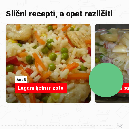
Slični recepti, a opet različiti
AnaS
plamena
Lagani ljetni rižoto
Ljetna p