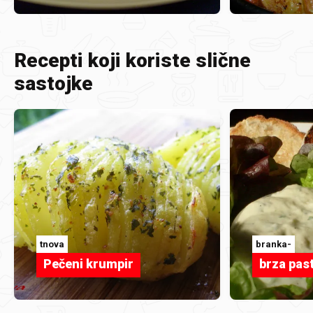
Recepti koji koriste slične
sastojke
tnova
branka-
Pečeni krumpir
brza pas