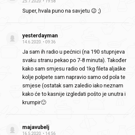
25.7.2020.
19:58
Super, hvala puno na savjetu 😉 ;)
yesterdayman
14.6.2020.
09:36
Ja sam ih radio u pećnici (na 190 stupnjeva
svaku stranu pekao po 7-8 minuta). Također
kako sam smjesu radio od 1kg fileta aljaške
kolje polpete sam napravio samo od pola te
smjese (ostatak sam zaledio iako neznam
kako će to kasnije izgledati pošto je unutra i
krumpir🙂
majavubelj
16.5.2020.
14:56