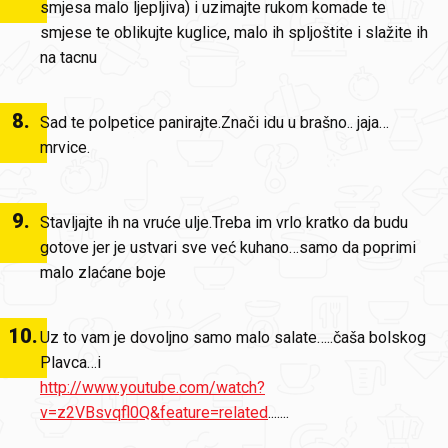
smjesa malo ljepljiva) i uzimajte rukom komade te
smjese te oblikujte kuglice, malo ih spljoštite i slažite ih
na tacnu
8
.
Sad te polpetice panirajte.Znači idu u brašno.. jaja…
mrvice.
9
.
Stavljajte ih na vruće ulje.Treba im vrlo kratko da budu
gotove jer je ustvari sve već kuhano…samo da poprimi
malo zlaćane boje
10
.
Uz to vam je dovoljno samo malo salate…..čaša bolskog
Plavca…i
http://www.youtube.com/watch?
v=z2VBsvqfl0Q&feature=related
.......