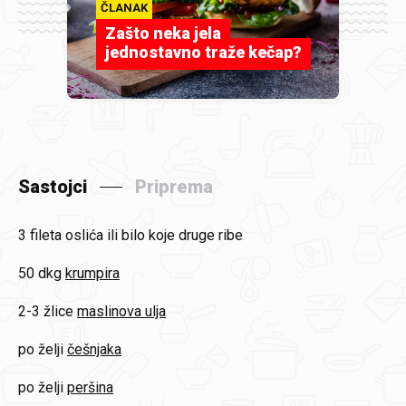
ČLANAK
Zašto neka jela
jednostavno traže kečap?
Sastojci
Priprema
3 fileta
oslića ili bilo koje druge ribe
50 dkg
krumpira
2-3 žlice
maslinova ulja
po želji
češnjaka
po želji
peršina