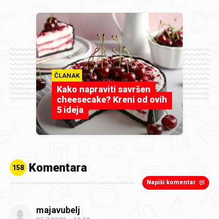
ČLANAK
Kako napraviti savršen
cheesecake? Kreni od ovih
5 ideja
Komentara
158
Napiši komentar
majavubelj