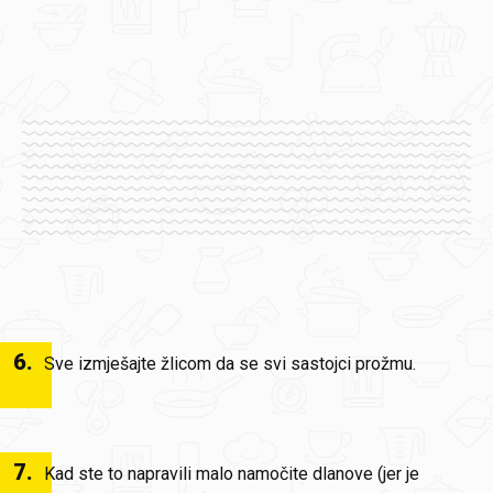
6
.
Sve izmješajte žlicom da se svi sastojci prožmu.
7
.
Kad ste to napravili malo namočite dlanove (jer je