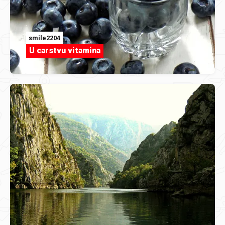
smile2204
U carstvu vitamina