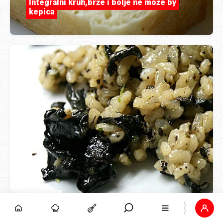
Integralni kruh,brže i bolje ne može by
kepica
smile2204
Rižoto od mrkih trubača by HUFFLEPUFF