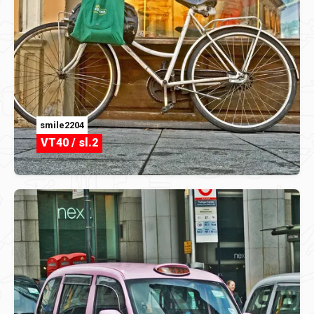
smile2204
VT40 / sl.2