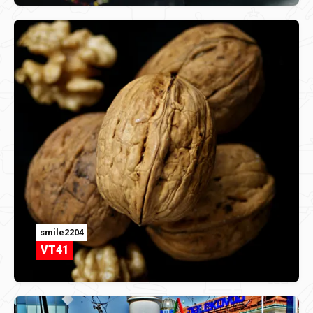
smile2204
VT41