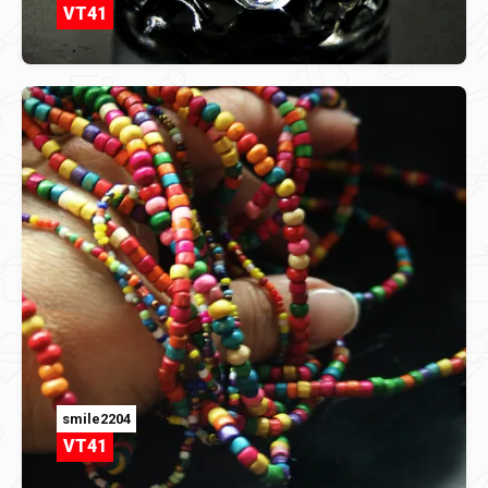
VT41
smile2204
VT41