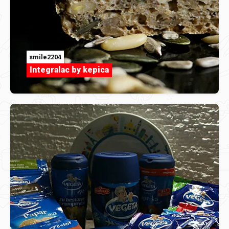
smile2204
Integralac by kepica