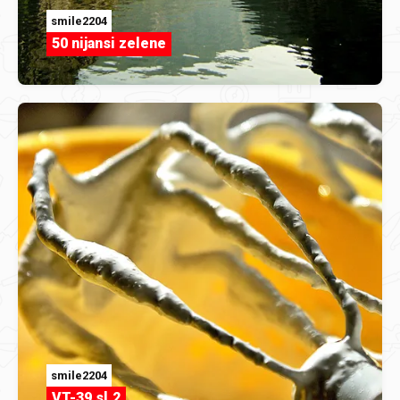
smile2204
50 nijansi zelene
smile2204
VT-39 sl.2