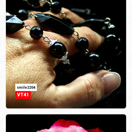
smile2204
VT41