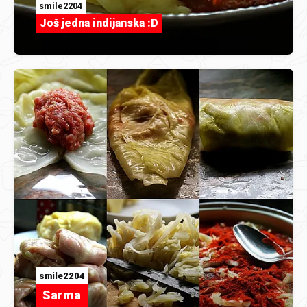
smile2204
Još jedna indijanska :D
smile2204
Sarma