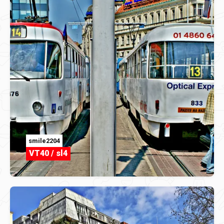
smile2204
VT40 / sl4