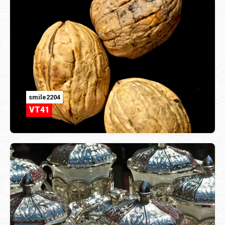
smile2204
VT41