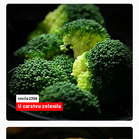
smile2204
U carstvu zelenila