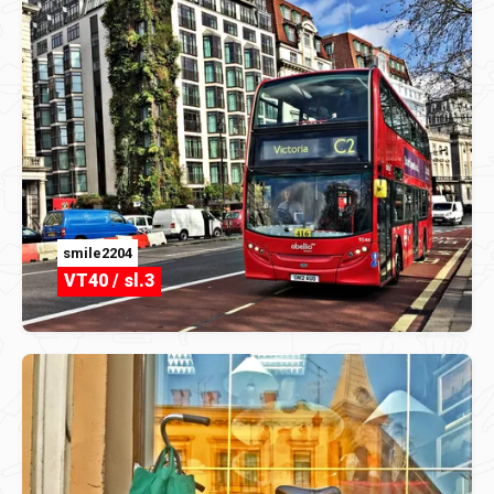
smile2204
VT40 / sl.3