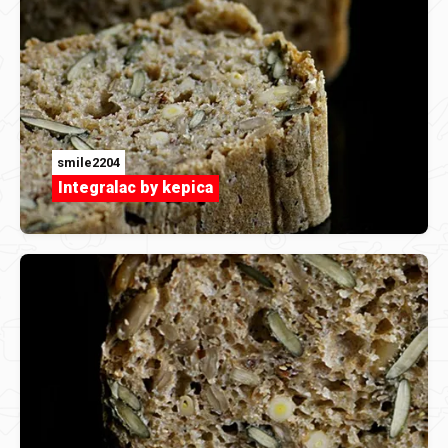
smile2204
Integralac by kepica