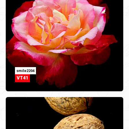
smile2204
VT41