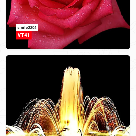
smile2204
VT41