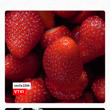
smile2204
VT41