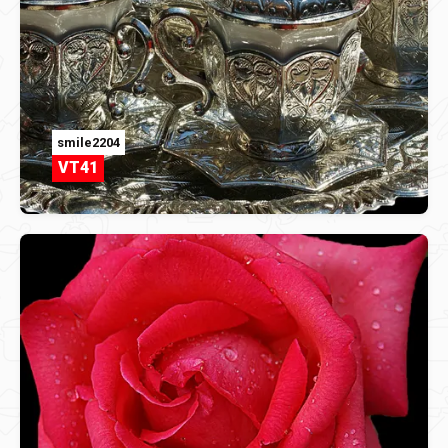
smile2204
VT41