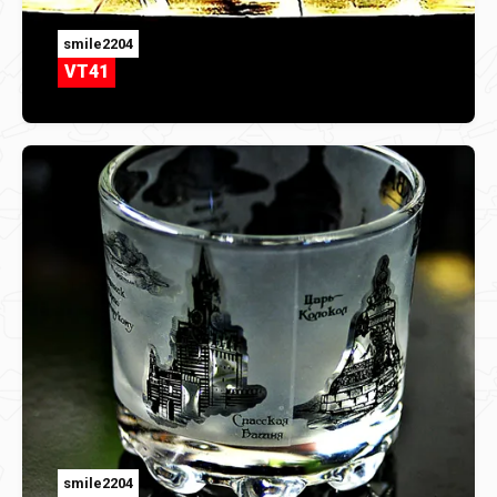
smile2204
VT41
smile2204