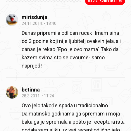
Napiši komentar
mirisdunja
24.11.2014.
18:40
Danas pripremila odlican rucak! Imam sina
od 3 godine koji nije ljubitelj ovakvih jela, ali
danas je rekao "Epo je ovo mama" Tako da
kazem svima sto se dvoume- samo
naprijed!
betinna
28.3.2011.
11:24
Ovo jelo takođe spada u tradicionalno
Dalmatinsko godinama ga spremam i moja
baka ga je spremala a pošto je receptura ista
dodala sam sliku uz vaš recept,odlično jelo !