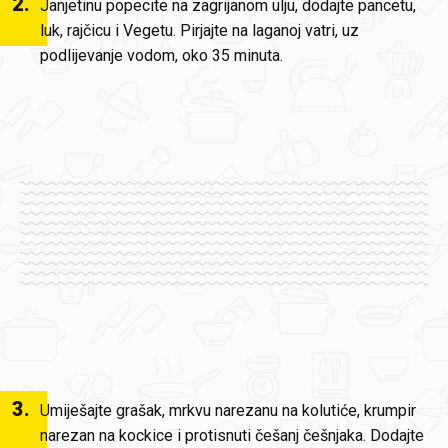
2
.
Janjetinu popecite na zagrijanom ulju, dodajte pancetu,
luk, rajčicu i Vegetu. Pirjajte na laganoj vatri, uz
podlijevanje vodom, oko 35 minuta.
3
.
Umiješajte grašak, mrkvu narezanu na kolutiće, krumpir
narezan na kockice i protisnuti češanj češnjaka. Dodajte