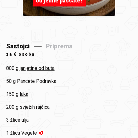
od jedne passate?
Sastojci
Priprema
za
6 osoba
800 g
janjetine od buta
50 g
Pancete Podravka
150 g
luka
200 g
svježih rajčica
3 žlice
ulja
1 žlica
Vegete