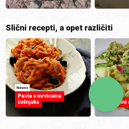
Slični recepti, a opet različiti
Neens
LivesArt
Pasta s mrvicama
češnjaka
tortelini