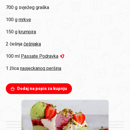
700 g
svježeg graška
100 g
mrkve
150 g
krumpira
2 češnja
češnjaka
100 ml
Passate Podravka
1 žlica
nasjeckanog peršina
Dodaj na popis za kupnju