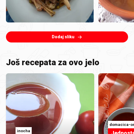
Dodaj sliku
Još recepata za ovo jelo
domacica-on
inocha
Jednosta