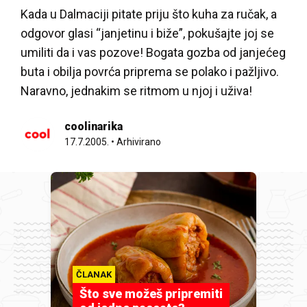
Kada u Dalmaciji pitate priju što kuha za ručak, a
odgovor glasi “janjetinu i biže”, pokušajte joj se
umiliti da i vas pozove! Bogata gozba od janjećeg
buta i obilja povrća priprema se polako i pažljivo.
Naravno, jednakim se ritmom u njoj i uživa!
coolinarika
17.7.2005.
•
Arhivirano
ČLANAK
Što sve možeš pripremiti