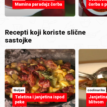
Mamina paradajz čorba
čorba s 
Recepti koji koriste slične
sastojke
tbuljan
coolinarika
Teletina i janjetina ispod
Janjetin
peke
blitvom