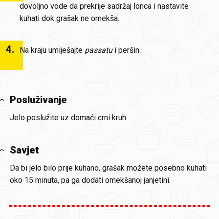
dovoljno vode da prekrije sadržaj lonca i nastavite
kuhati dok grašak ne omekša.
4
.
Na kraju umiješajte
passatu
i peršin.
Posluživanje
Jelo poslužite uz domaći crni kruh.
Savjet
Da bi jelo bilo prije kuhano, grašak možete posebno kuhati
oko 15 minuta, pa ga dodati omekšanoj janjetini.