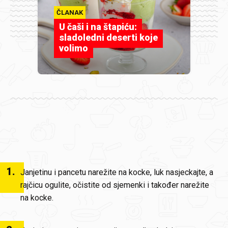
ČLANAK
U čaši i na štapiću:
sladoledni deserti koje
volimo
1
.
Janjetinu i pancetu narežite na kocke, luk nasjeckajte, a
rajčicu ogulite, očistite od sjemenki i također narežite
na kocke.