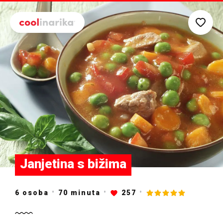
Preskoči na glavni sadržaj
Janjetina s bižima
6 osoba
70
minuta
257