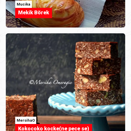
Mucika
Mekik Börek
MersihaO
Kokocoko kocke(ne pece se)