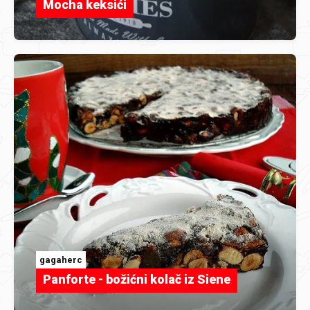
Mocha keksići
gagaherc
Panforte - božićni kolač iz Siene