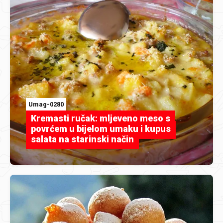
Umag-0280
Kremasti ručak: mljeveno meso s
povrćem u bijelom umaku i kupus
salata na starinski način