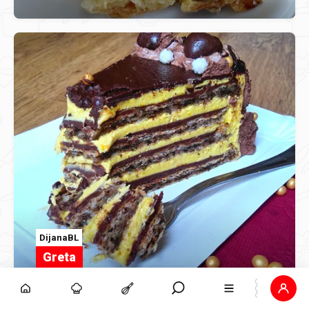
DijanaBL
Greta