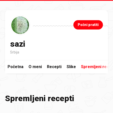
Preskoči na glavni sadržaj
Počni pratiti
sazi
Srbija
Početna
O meni
Recepti
Slike
Spremljeni recep
Spremljeni recepti