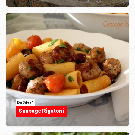
DaSilva1
Sausage Rigatoni