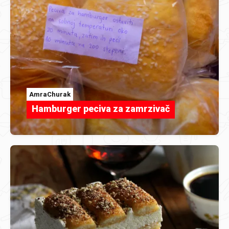
AmraChurak
Hamburger peciva za zamrzivač