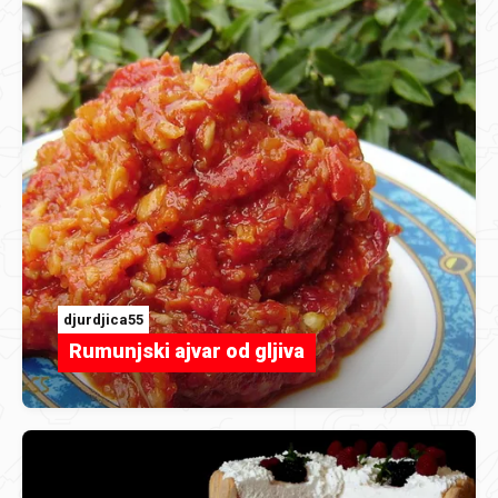
djurdjica55
Rumunjski ajvar od gljiva