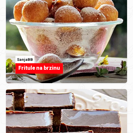
SanjaBB
Fritule na brzinu