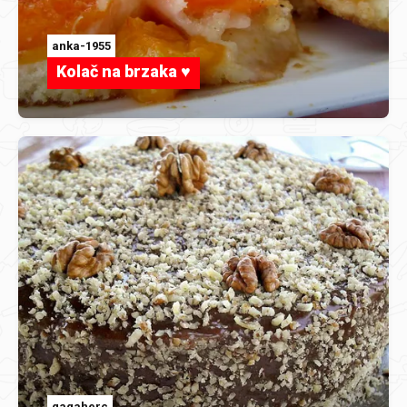
anka-1955
Kolač na brzaka ♥
gagaherc