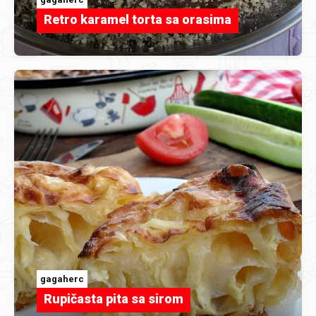
Retro karamel torta sa orasima
gagaherc
Rupičasta pita sa sirom