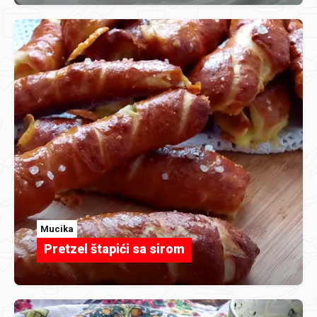
Mucika
Pretzel štapići sa sirom