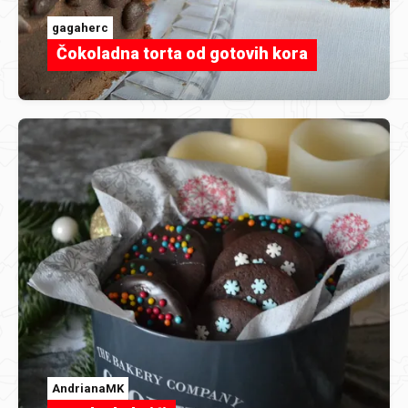
gagaherc
Čokoladna torta od gotovih kora
AndrianaMK