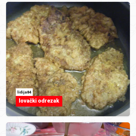
lidija84
lovački odrezak