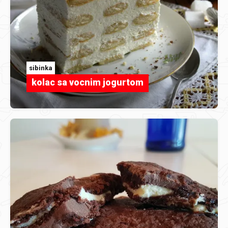
sibinka
kolac sa vocnim jogurtom