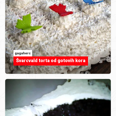
gagaherc
Švarcvald torta od gotovih kora