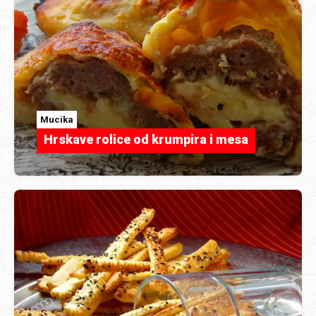
Mucika
Hrskave rolice od krumpira i mesa