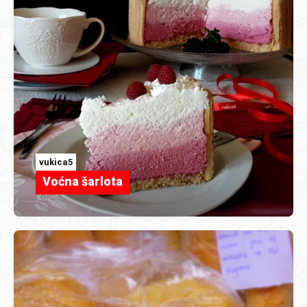
vukica5
Voćna šarlota