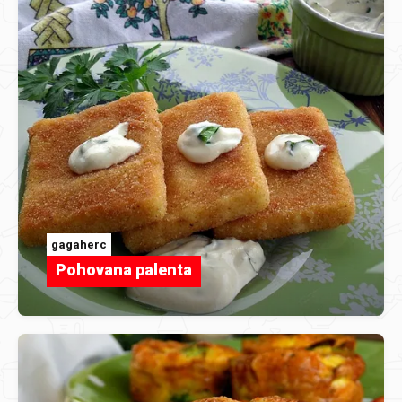
gagaherc
Pohovana palenta