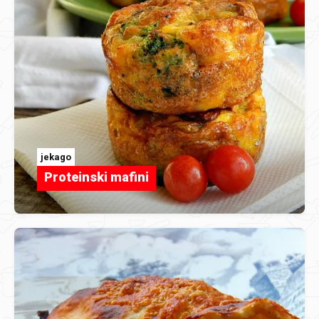
jekago
Proteinski mafini