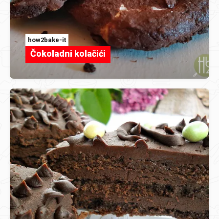
how2bake-it
Čokoladni kolačići