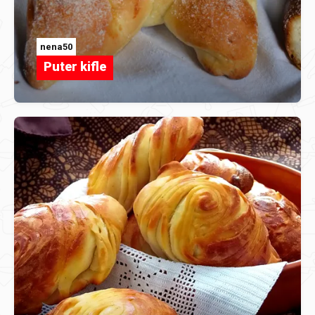
nena50
Puter kifle