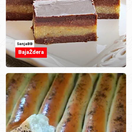
SanjaBB
BajaŽdera