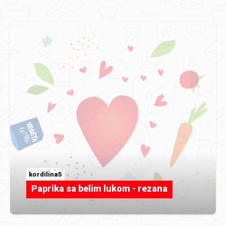
kordilina5
Paprika sa belim lukom - rezana