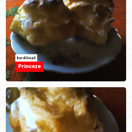
kordilina5
Princeze