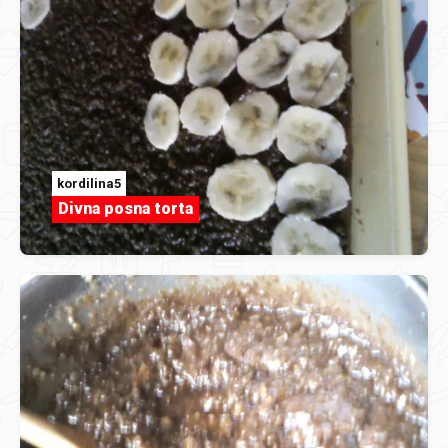
kordilina5
Divna posna torta