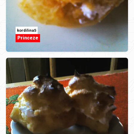
kordilina5
Princeze