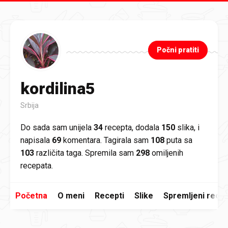
Preskoči na glavni sadržaj
Počni pratiti
kordilina5
Srbija
Do sada sam unijela
34
recepta, dodala
150
slika, i
napisala
69
komentara. Tagirala sam
108
puta sa
103
različita taga. Spremila sam
298
omiljenih
recepata.
Početna
O meni
Recepti
Slike
Spremljeni recep