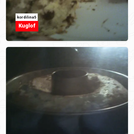
kordilina5
Kuglof