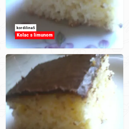
kordilina5
Kolac s limunom