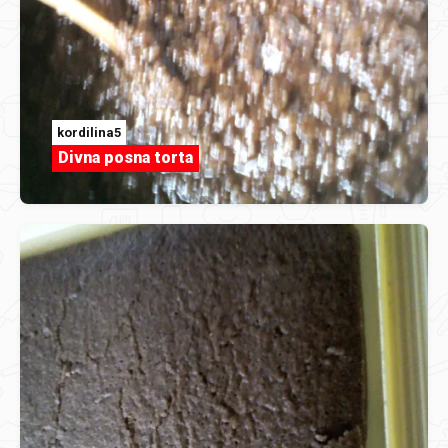
kordilina5
Divna posna torta