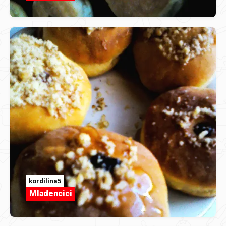
kordilina5
Mladencici