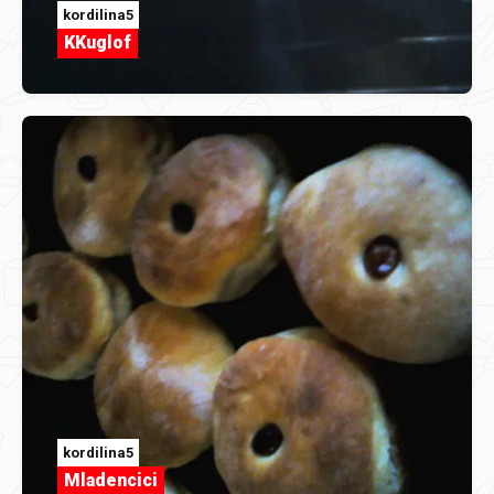
kordilina5
KKuglof
kordilina5
Mladencici