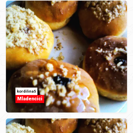
kordilina5
Mladencici