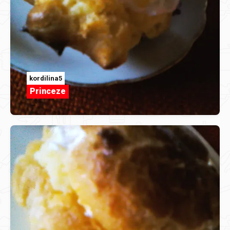
kordilina5
Princeze