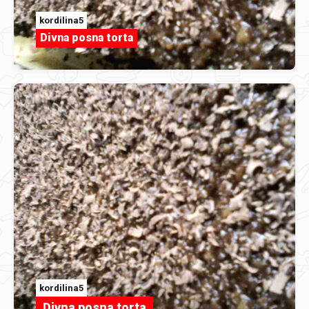
kordilina5
Divna posna torta
kordilina5
Divna posna torta