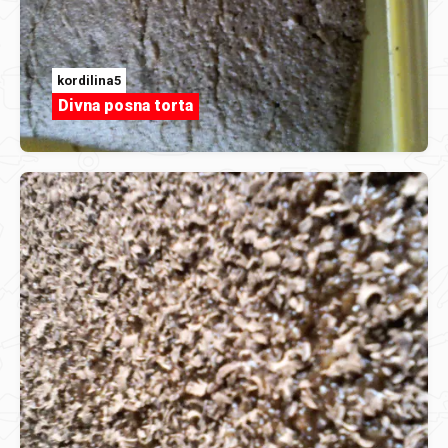
kordilina5
Divna posna torta