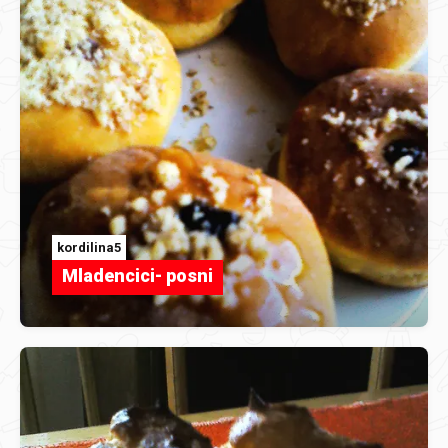
kordilina5
Mladencici- posni