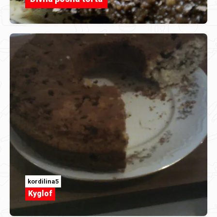
kordilina5
Kyglof