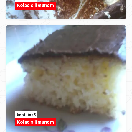
Kolac s limunom
kordilina5
Kolac s limunom