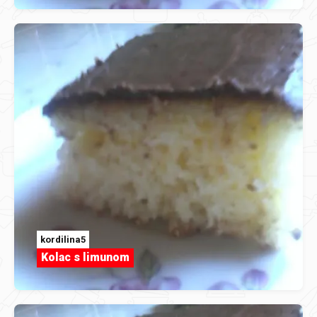
kordilina5
Kolac s limunom