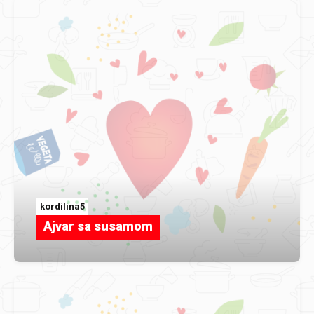
kordilina5
Ajvar sa susamom