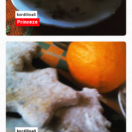
kordilina5
Princeze
kordilina5