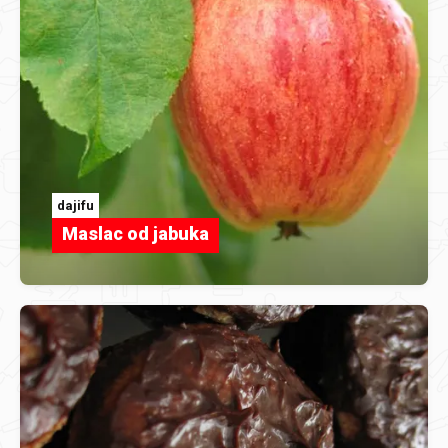
dajifu
Maslac od jabuka