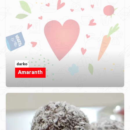
darko
Amaranth