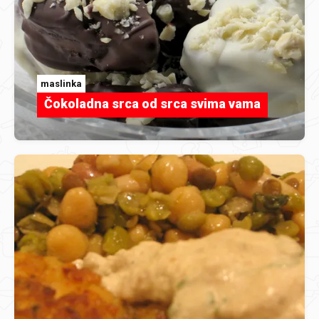
maslinka
Čokoladna srca od srca svima vama