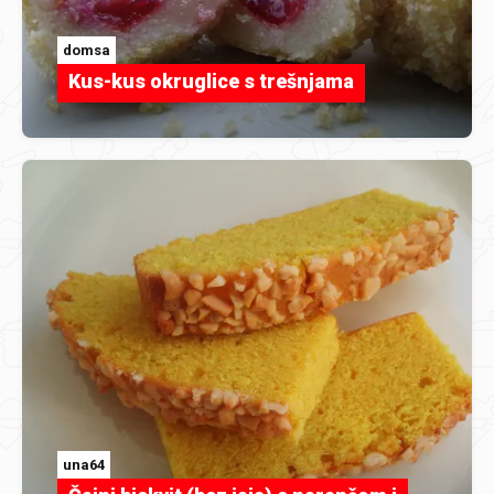
domsa
Kus-kus okruglice s trešnjama
una64