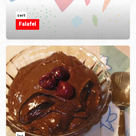
cert
Falafel
lee