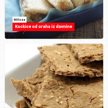
Milicza
Kockice od oraha iz davnine