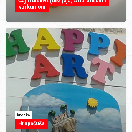
Čajni biskvit (bez jaja) s narančom i
kurkumom
brocka
Hrapaćuša