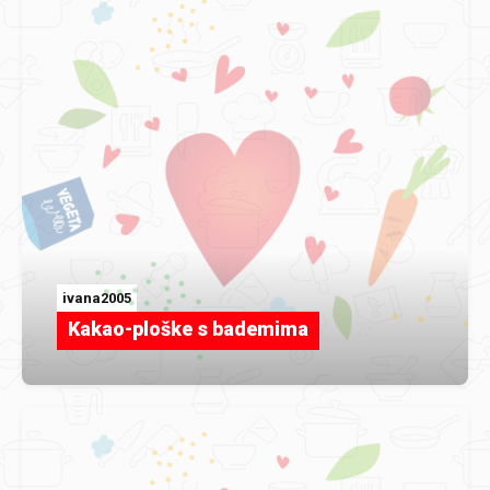
ivana2005
Kakao-ploške s bademima