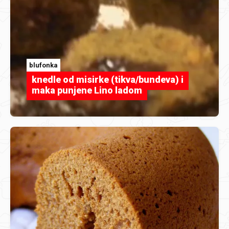
blufonka
knedle od misirke (tikva/bundeva) i
maka punjene Lino ladom