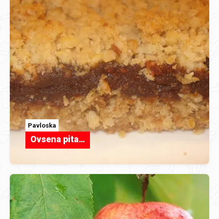
Pavloska
Ovsena pita…