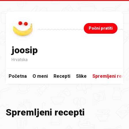
Preskoči na glavni sadržaj
Počni pratiti
joosip
Hrvatska
Početna
O meni
Recepti
Slike
Spremljeni recep
Spremljeni recepti