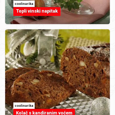
coolinarika
Topli vinski napitak
coolinarika
Kolač s kandiranim voćem