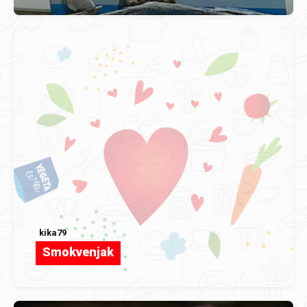
kika79
Smokvenjak