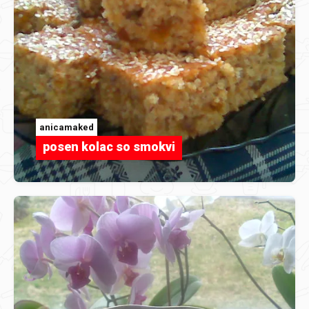
anicamaked
posen kolac so smokvi