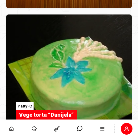
Patty-C
Vege torta “Danijela”