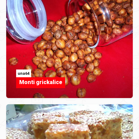
una64
Monti grickalice