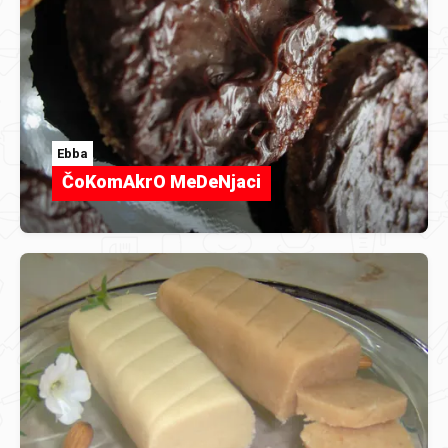
Ebba
ČoKomAkrO MeDeNjaci