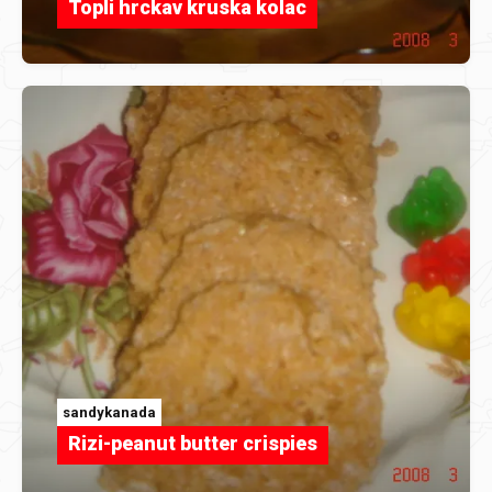
Topli hrckav kruska kolac
sandykanada
Rizi-peanut butter crispies