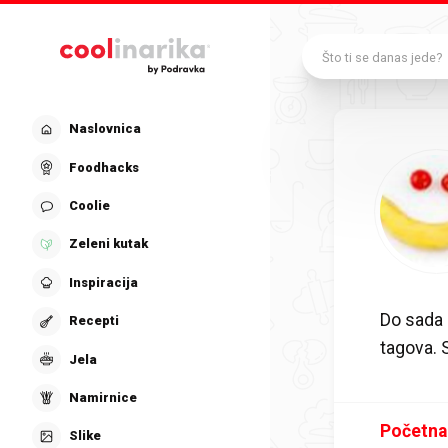
Preskoči na glavni sadržaj
Što ti se danas jede?
Naslovnica
Foodhacks
Coolie
Zeleni kutak
Inspiracija
Do sada
Recepti
tagova.
Jela
Namirnice
Početna
Slike