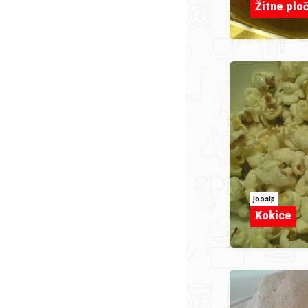
Žitne plo
joosip
Kokice