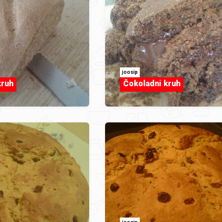
joosip
kruh
Čokoladni kruh