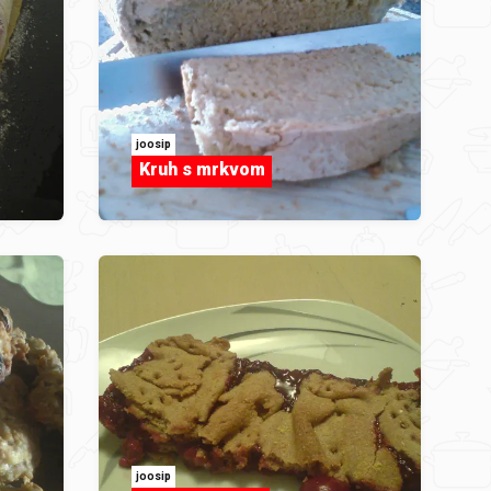
joosip
Kruh s mrkvom
joosip