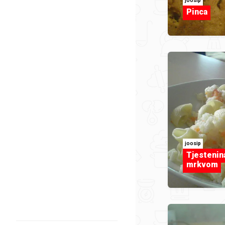
joosip
Pinca
joosip
Tjestenin
mrkvom