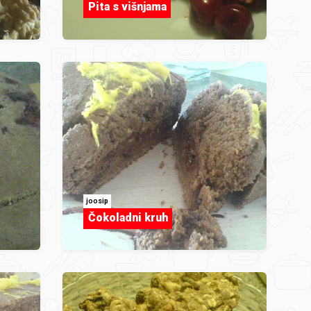
Pita s višnjama
joosip
Čokoladni kruh