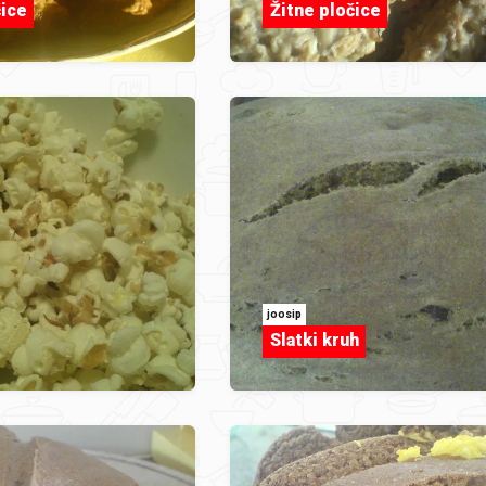
čice
Žitne pločice
joosip
Slatki kruh