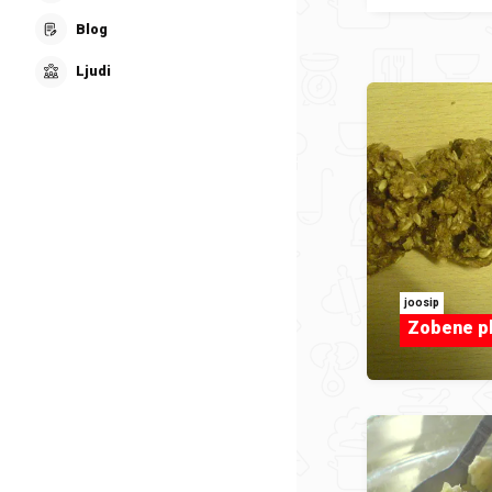
Blog
Ljudi
joosip
Zobene p