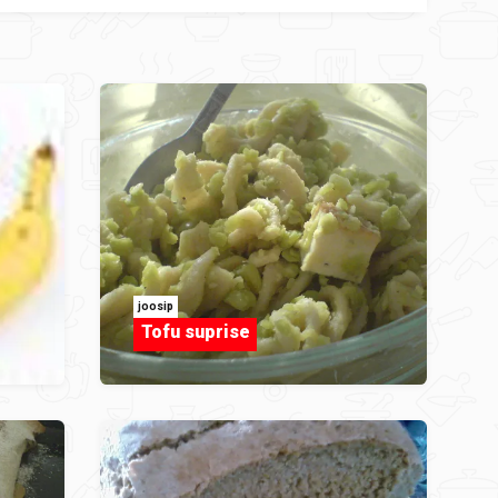
joosip
Tofu suprise