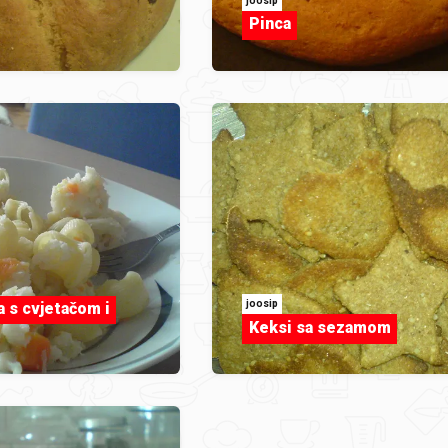
joosip
Pinca
joosip
a s cvjetačom i
Keksi sa sezamom