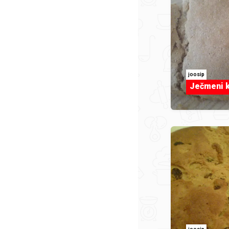
joosip
Ječmeni 