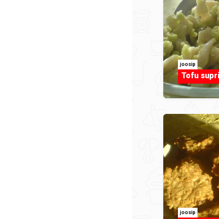
joosip
Tofu supr
joosip