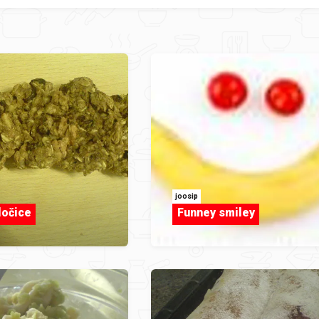
joosip
ločice
Funney smiley