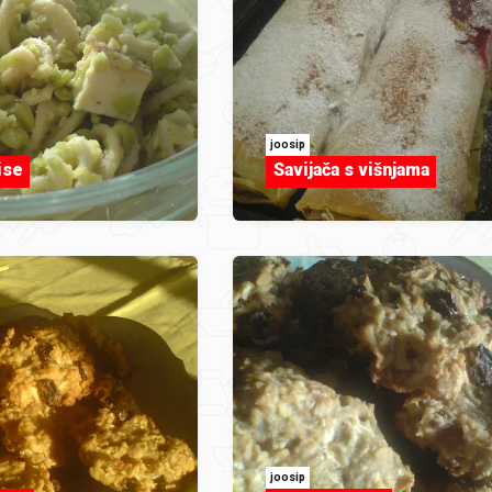
joosip
ise
Savijača s višnjama
joosip