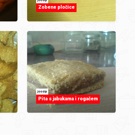
joosip
Zobene pločice
joosip
Pita s jabukama i rogačem