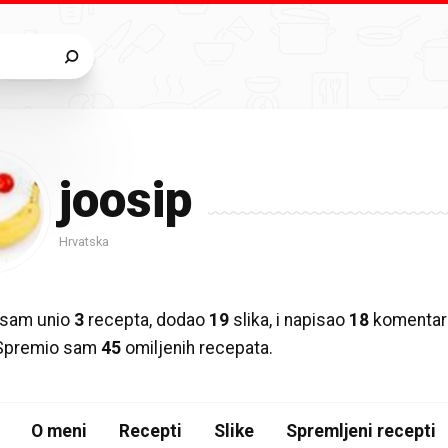
joosip
Hrvatska
 sam unio
3
recepta, dodao
19
slika, i napisao
18
komentar
 Spremio sam
45
omiljenih recepata.
O meni
Recepti
Slike
Spremljeni recepti