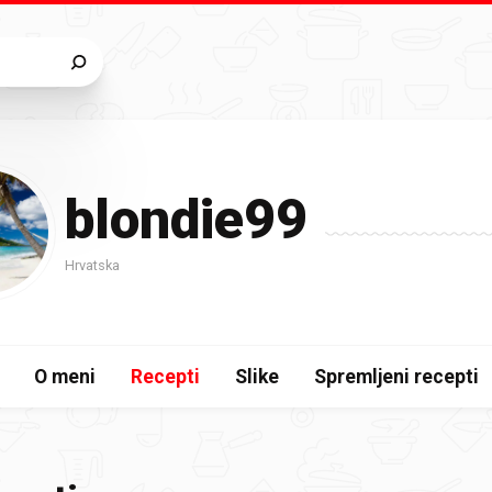
blondie99
Hrvatska
O meni
Recepti
Slike
Spremljeni recepti