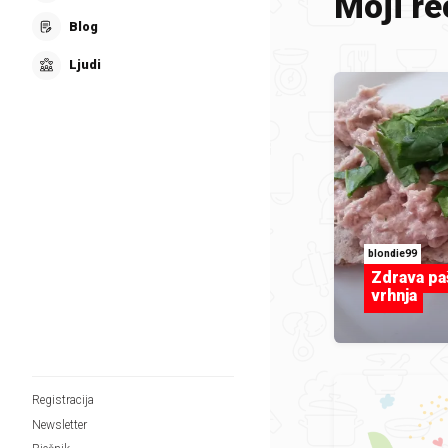
Moji re
Blog
Ljudi
blondie99
Zdrava pa
vrhnja
Registracija
Newsletter