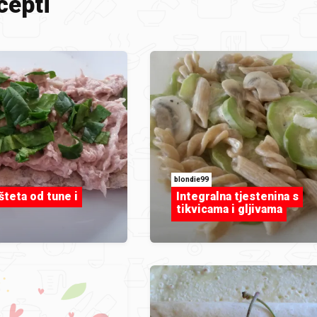
cepti
blondie99
šteta od tune i
Integralna tjestenina s
tikvicama i gljivama