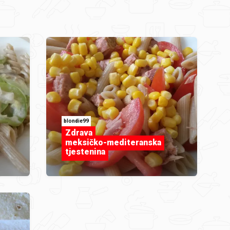
blondie99
Zdrava
meksičko-mediteranska
tjestenina