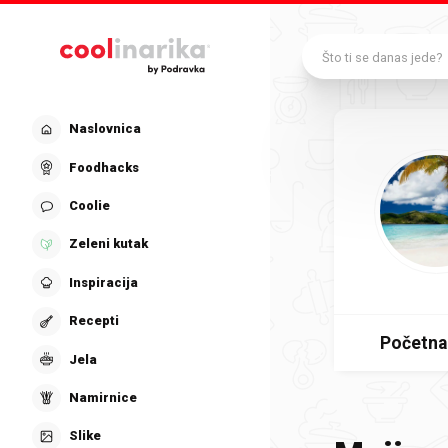
Preskoči na glavni sadržaj
Što ti se danas jede?
Naslovnica
Foodhacks
Coolie
Zeleni kutak
Inspiracija
Recepti
Početna
Jela
Namirnice
Slike