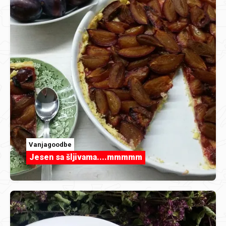
Vanjagoodbe
Jesen sa šljivama....mmmmm