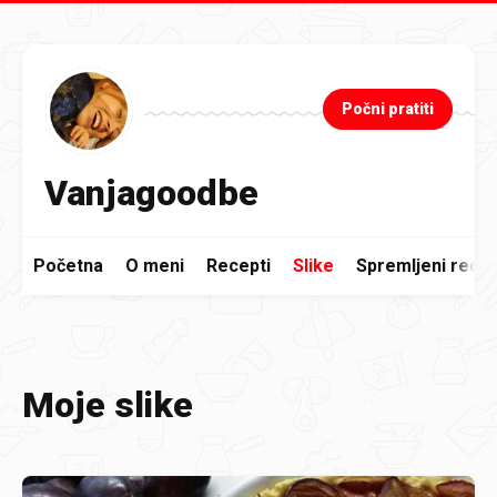
Preskoči na glavni sadržaj
Počni pratiti
Vanjagoodbe
Početna
O meni
Recepti
Slike
Spremljeni recep
Moje slike