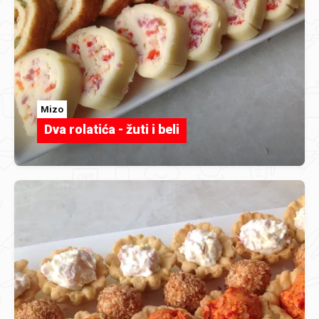
Mizo
Dva rolatića - žuti i beli