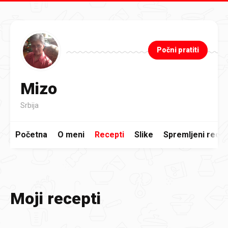
Preskoči na glavni sadržaj
Počni pratiti
Mizo
Srbija
Početna
O meni
Recepti
Slike
Spremljeni recep
Moji recepti