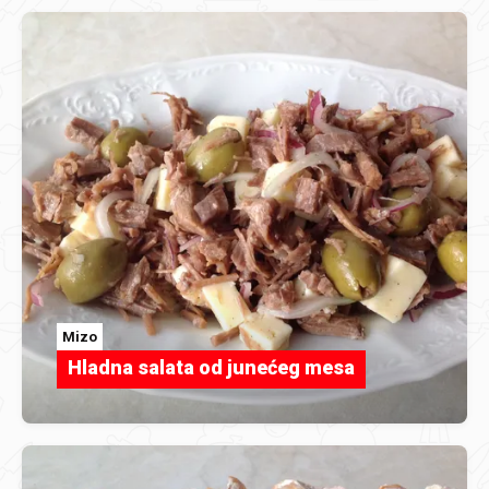
Mizo
Hladna salata od junećeg mesa