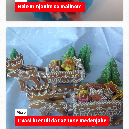
Bele minjonke sa malinom
Mizo
Irvasi krenuli da raznose medenjake