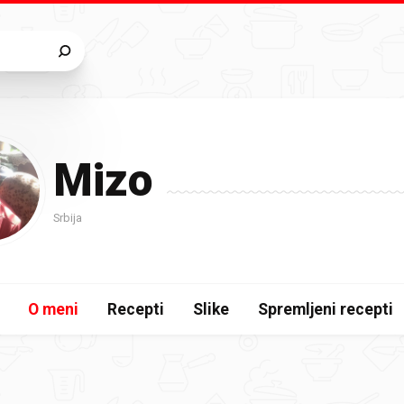
Mizo
Srbija
O meni
Recepti
Slike
Spremljeni recepti