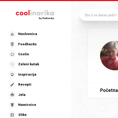
Preskoči na glavni sadržaj
Što ti se danas jede?
Naslovnica
Foodhacks
Coolie
Zeleni kutak
Inspiracija
Recepti
Početna
Jela
Namirnice
Slike