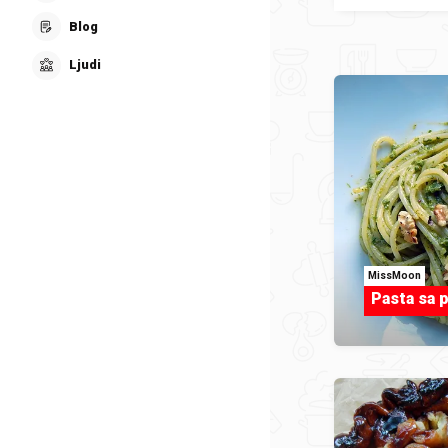
Blog
Ljudi
MissMoon
Pasta sa 