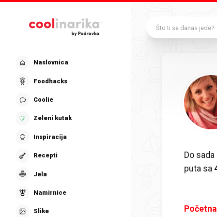
Preskoči na glavni sadržaj
Što ti se danas jede?
Naslovnica
Foodhacks
Coolie
Zeleni kutak
Inspiracija
Do sada
Recepti
puta sa
Jela
Namirnice
Početna
Slike