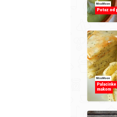
MissMoon
Potaz od 
MissMoon
Palacinke
makom