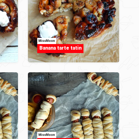
MissMoon
Banana tarte tatin
MissMoon