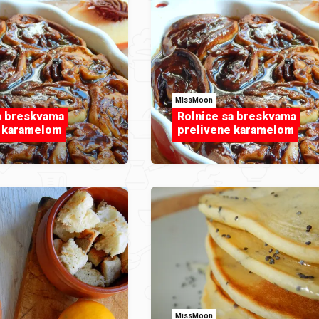
MissMoon
a breskvama
Rolnice sa breskvama
e karamelom
prelivene karamelom
MissMoon