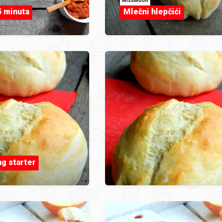
MissMoon
5 minuta
Mlečni hlepčići
g starter