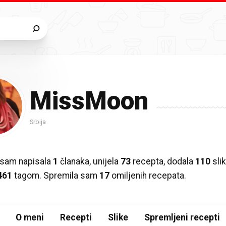
MissMoon
Srbija
 sam napisala
1
članaka, unijela
73
recepta, dodala
110
slik
461
tagom. Spremila sam
17
omiljenih recepata.
O meni
Recepti
Slike
Spremljeni recepti