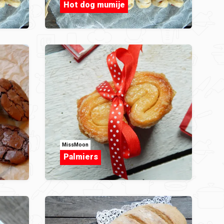
Hot dog mumije
MissMoon
Palmiers