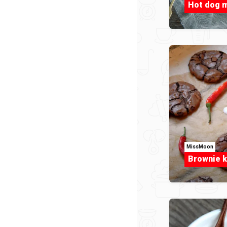
Hot dog 
MissMoon
Brownie 