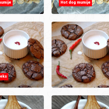
mumije
Hot dog mumije
keks