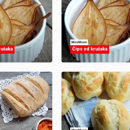
MissMoon
rušaka
Čips od krušaka