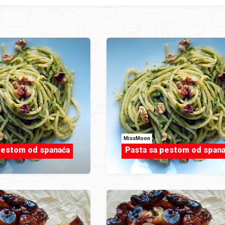
MissMoon
pestom od spanaća
Pasta sa pestom od spana