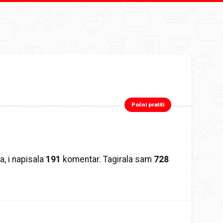
Počni pratiti
a, i napisala
191
komentar. Tagirala sam
728