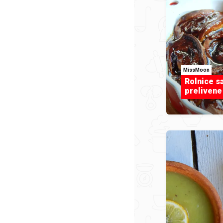
MissMoon
Rolnice s
preliven