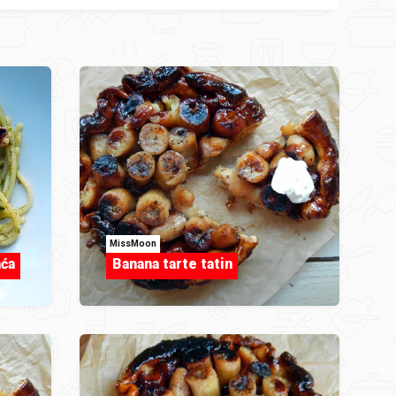
MissMoon
ća
Banana tarte tatin