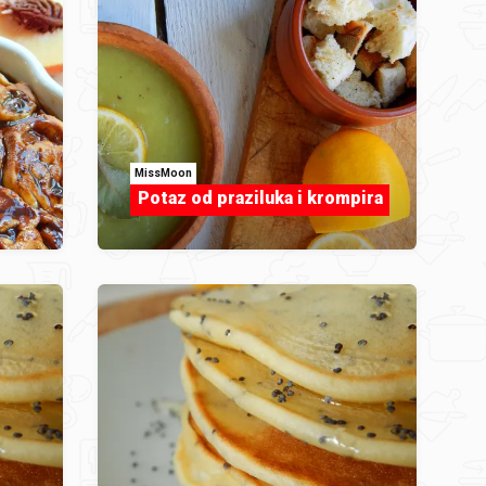
MissMoon
Potaz od praziluka i krompira