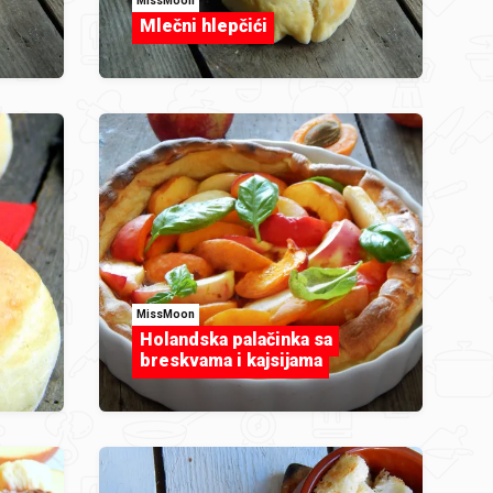
MissMoon
Mlečni hlepčići
MissMoon
Holandska palačinka sa
breskvama i kajsijama