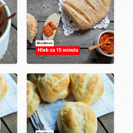
MissMoon
Hleb za 15 minuta