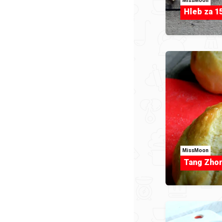
MissMoon
Hleb za 1
MissMoon
Tang Zhon