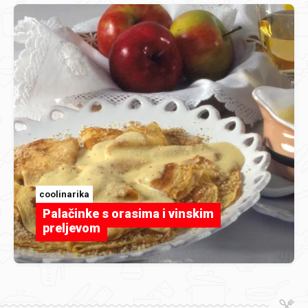
coolinarika
Palačinke s orasima i vinskim
preljevom