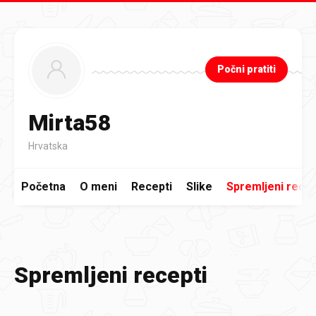
Preskoči na glavni sadržaj
Počni pratiti
Mirta58
Hrvatska
Početna
O meni
Recepti
Slike
Spremljeni recep
Spremljeni recepti