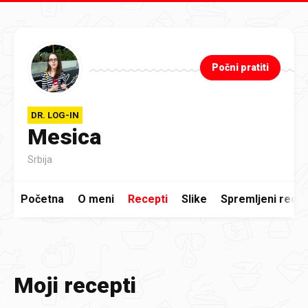
Preskoči na glavni sadržaj
Počni pratiti
DR. LOG-IN
Mesica
Srbija
Početna
O meni
Recepti
Slike
Spremljeni recep
Moji recepti