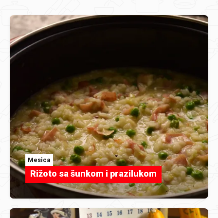
Mesica
Rižoto sa šunkom i prazilukom