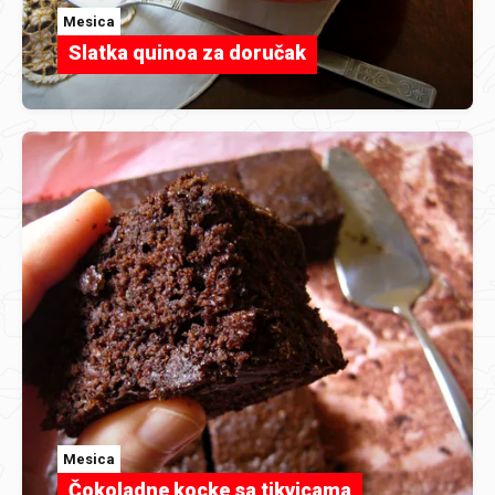
Mesica
Slatka quinoa za doručak
Mesica
Čokoladne kocke sa tikvicama