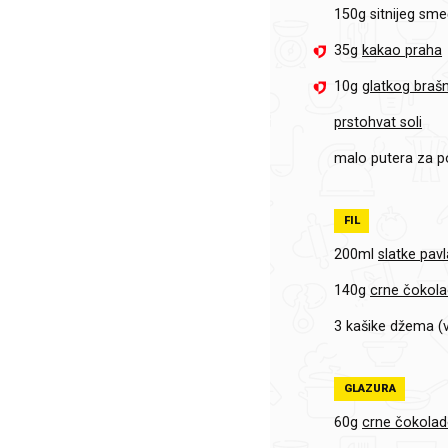
150g
sitnijeg sm
35g
kakao praha
10g
glatkog braš
prstohvat soli
malo putera za p
FIL
200ml
slatke pav
140g
crne čokola
3 kašike
džema (v
GLAZURA
60g
crne čokolad