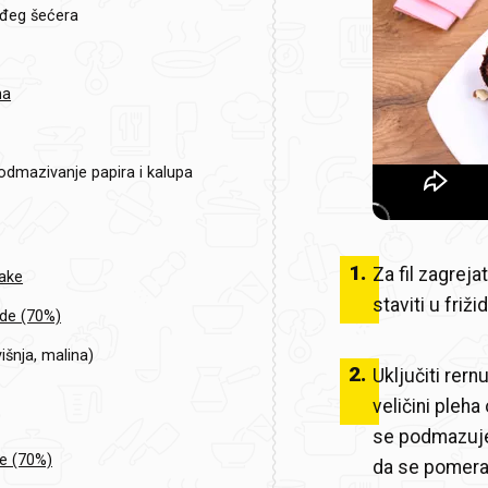
eđeg šećera
na
odmazivanje papira i kalupa
1
.
Za fil zagreja
lake
staviti u friž
de (70%)
išnja, malina)
2
.
Uključiti rern
veličini pleha
se podmazuje 
e (70%)
da se pomera