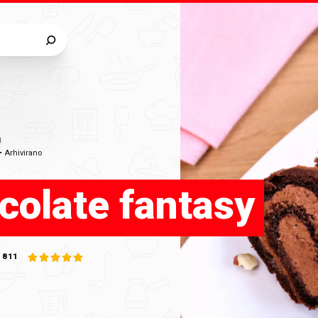
a
•
Arhivirano
colate fantasy
811