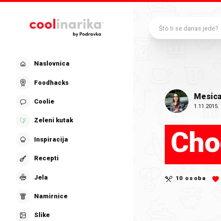
Preskoči na glavni sadržaj
Što ti se danas jede?
Naslovnica
Foodhacks
Mesic
Coolie
1.11.2015.
Zeleni kutak
Cho
Inspiracija
Recepti
Jela
10 osoba
Namirnice
Slike