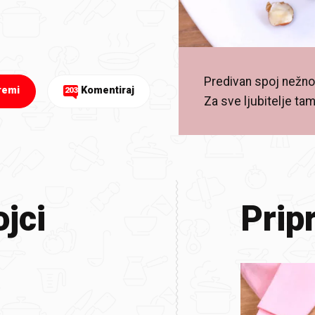
Predivan spoj nežnog
remi
Komentiraj
203
Za sve ljubitelje ta
jci
Prip