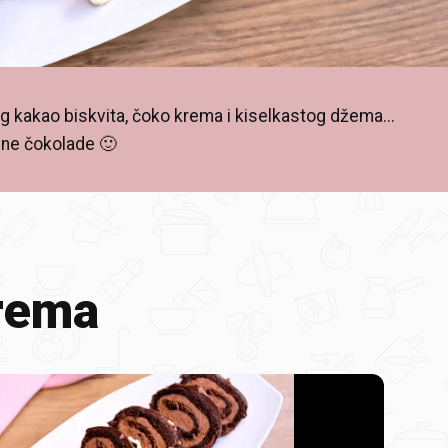
 kakao biskvita, čoko krema i kiselkastog džema...
mne čokolade 🙂
rema