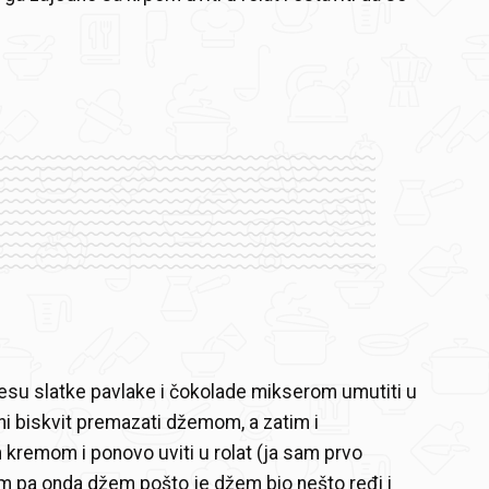
su slatke pavlake i čokolade mikserom umutiti u
i biskvit premazati džemom, a zatim i
 kremom i ponovo uviti u rolat (ja sam prvo
m pa onda džem pošto je džem bio nešto ređi i