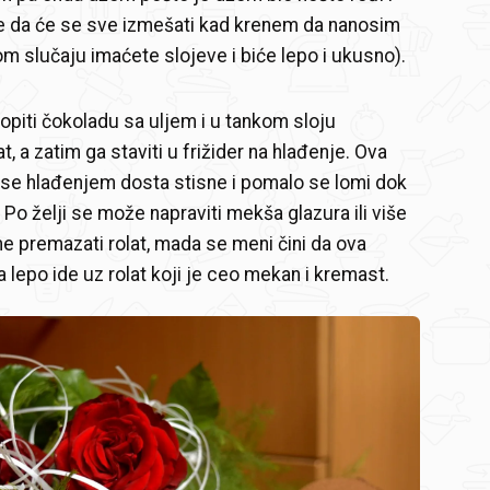
e da će se sve izmešati kad krenem da nanosim
m slučaju imaćete slojeve i biće lepo i ukusno).
topiti čokoladu sa uljem i u tankom sloju
t, a zatim ga staviti u frižider na hlađenje. Ova
 se hlađenjem dosta stisne i pomalo se lomi dok
 Po želji se može napraviti mekša glazura ili više
e premazati rolat, mada se meni čini da ova
a lepo ide uz rolat koji je ceo mekan i kremast.