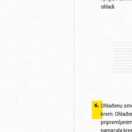
ohladi.
6
.
Ohlađenu sme
krem. Ohlađen
pripremljenim
namazala kre