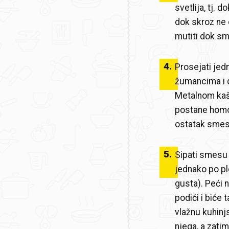
svetlija, tj. 
dok skroz ne 
mutiti dok sm
4
.
Prosejati je
žumancima i d
Metalnom kaš
postane homog
ostatak smes
5
.
Sipati smesu 
jednako po pl
gusta). Peći 
podići i biće
vlažnu kuhinj
njega, a zatim