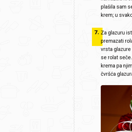
plašila sam s
krem; u svako
7
.
Za glazuru is
premazati rola
vrsta glazure
se rolat seče.
krema pa njim
čvršća glazur