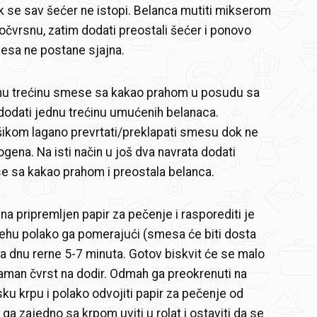
dok se sav šećer ne istopi. Belanca mutiti mikserom
očvrsnu, zatim dodati preostali šećer i ponovo
esa ne postane sjajna.
dnu trećinu smese sa kakao prahom u posudu sa
odati jednu trećinu umućenih belanaca.
ikom lagano prevrtati/preklapati smesu dok ne
ena. Na isti način u još dva navrata dodati
e sa kakao prahom i preostala belanca.
na pripremljen papir za pečenje i rasporediti je
ehu polako ga pomerajući (smesa će biti dosta
na dnu rerne 5-7 minuta. Gotov biskvit će se malo
 taman čvrst na dodir. Odmah ga preokrenuti na
sku krpu i polako odvojiti papir za pečenje od
 ga zajedno sa krpom uviti u rolat i ostaviti da se