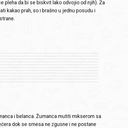
e pleha da bi se biskvit lako odvojio od njih). Za
jati kakao prah, so i brašno u jednu posudu i
 strane.
umanca i belanca. Žumanca mutiti mikserom sa
šećera dok se smesa ne zgusne i ne postane