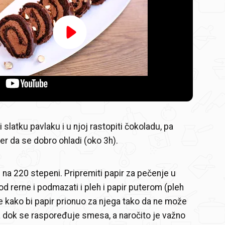
Video
Player
is
loading.
ti slatku pavlaku i u njoj rastopiti čokoladu, pa
ider da se dobro ohladi (oko 3h).
u na 220 stepeni. Pripremiti papir za pečenje u
 od rerne i podmazati i pleh i papir puterom (pleh
kako bi papir prionuo za njega tako da ne može
 dok se raspoređuje smesa, a naročito je važno