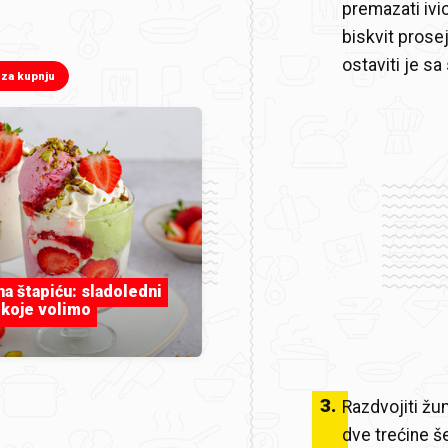
premazati ivic
biskvit prose
ostaviti je sa
 za kupnju
 na štapiću: sladoledni
 koje volimo
3
.
Razdvojiti ž
dve trećine 