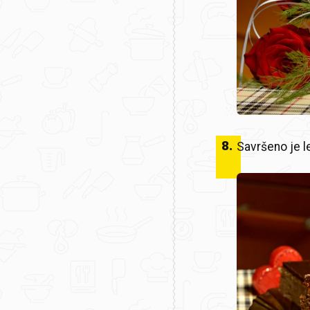
8
.
Savršeno je l