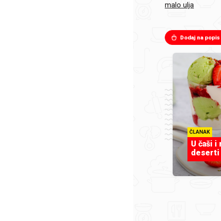
malo ulja
Dodaj na popis
ČLANAK
U čaši i
deserti