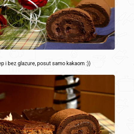
ep i bez glazure, posut samo kakaom :))