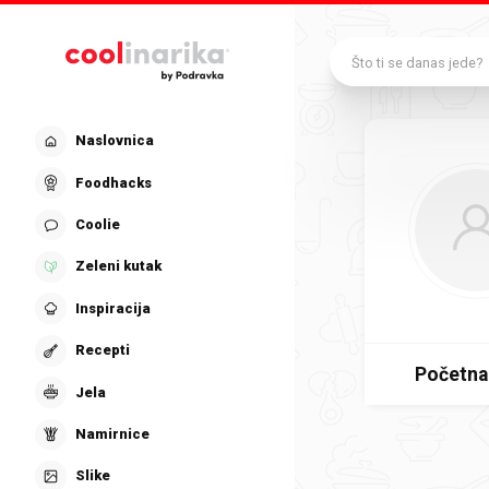
Preskoči na glavni sadržaj
Što ti se danas jede?
Naslovnica
Foodhacks
Coolie
Zeleni kutak
Inspiracija
Recepti
Početna
Jela
Namirnice
Slike