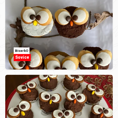
BiserkO
Sovice