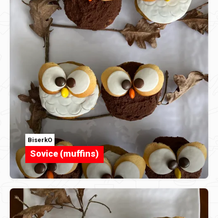
BiserkO
Sovice (muffins)