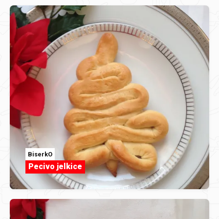
BiserkO
Pecivo jelkice