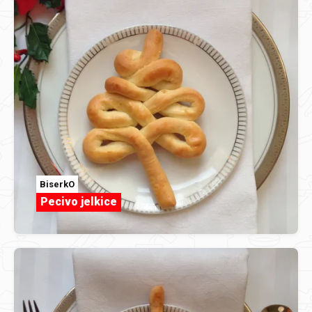
BiserkO
Pecivo jelkice