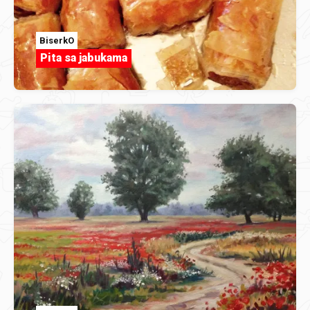
BiserkO
Pita sa jabukama