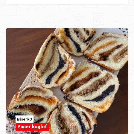
BiserkO
Pacer kuglof