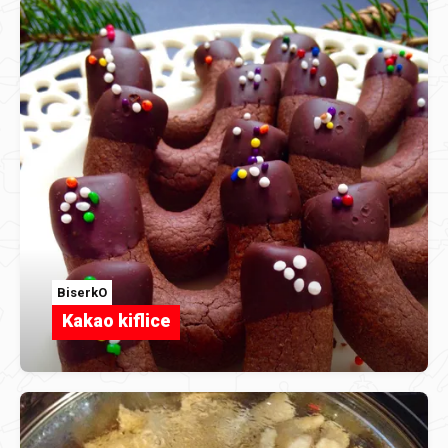
BiserkO
Kakao kiflice