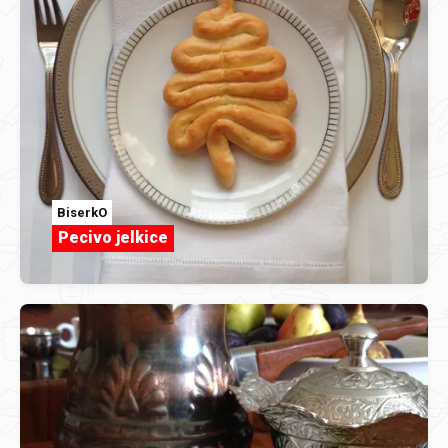
BiserkO
Pecivo jelkice