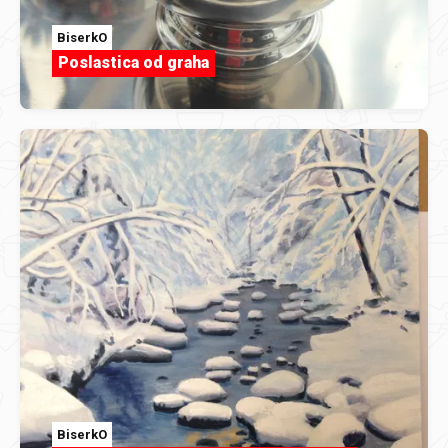
BiserkO
Poslastica od graha
BiserkO