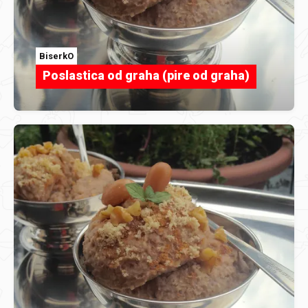
BiserkO
Poslastica od graha (pire od graha)