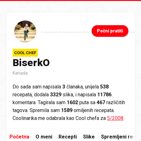
Preskoči na glavni sadržaj
Počni pratiti
COOL CHEF
BiserkO
Kanada
Do sada sam napisala
3
članaka, unijela
538
recepata, dodala
3329
slika, i napisala
11786
komentara. Tagirala sam
1602
puta sa
467
različitih
tagova. Spremila sam
1589
omiljenih recepata.
Coolinarika me odabrala kao Cool chefa za
5/2008
.
Početna
O meni
Recepti
Slike
Spremljeni recep