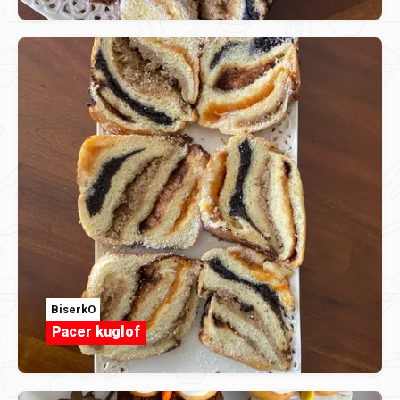
BiserkO
Pacer kuglof