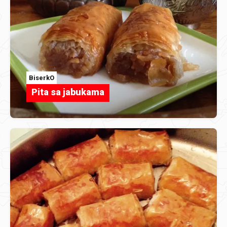
BiserkO
Pita sa jabukama