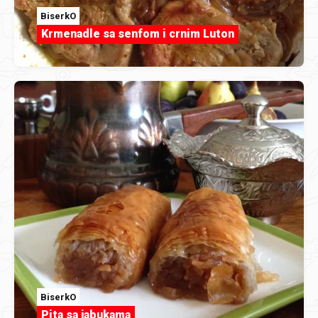
BiserkO
Krmenadle sa senfom i crnim Luton
BiserkO
Pita sa jabukama