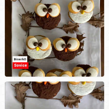
BiserkO
Sovice