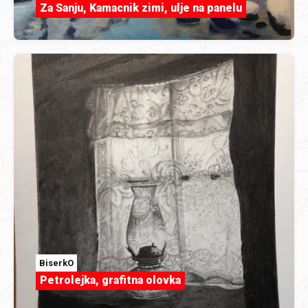
Za Sanju, Kamacnik zimi, ulje na panelu
BiserkO
Petrolejka, grafitna olovka