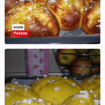
632004
Pečene