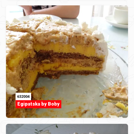
632004
Egipatska by Boby