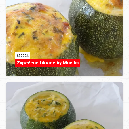
632004
Zapečene tikvice by Mucika