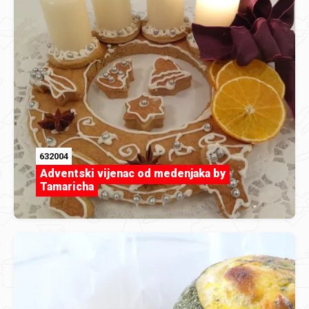
632004
Adventski vijenac od medenjaka by
Tamaricha