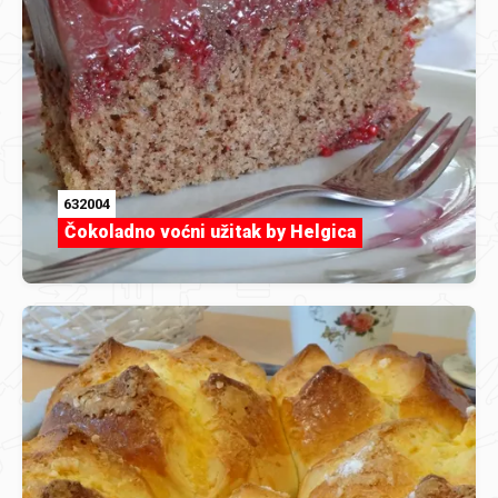
632004
Čokoladno voćni užitak by Helgica