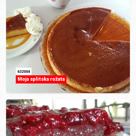
632004
Moja splitska rožata