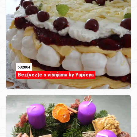
632004
Bez(vez)e s višnjama by Yupieya