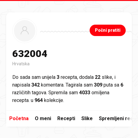
Preskoči na glavni sadržaj
Počni pratiti
632004
Hrvatska
Do sada sam unijela
3
recepta, dodala
22
slike, i
napisala
342
komentara. Tagirala sam
309
puta sa
6
različitih tagova. Spremila sam
4033
omiljena
recepta. u
964
kolekcije.
Početna
O meni
Recepti
Slike
Spremljeni recep