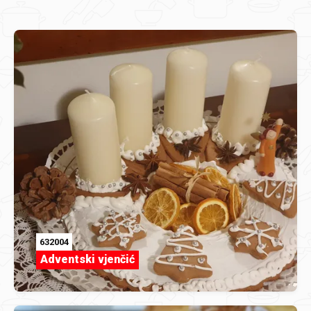
632004
Adventski vjenčić