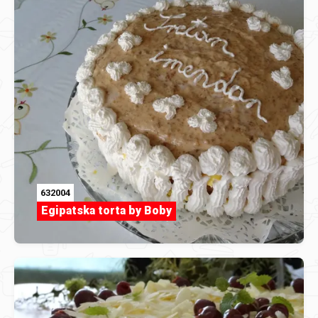
632004
Egipatska torta by Boby