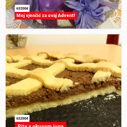
632004
Moj vjenčić za ovaj Advent!
632004
Pita s okusom juga