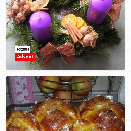
632004
Advent