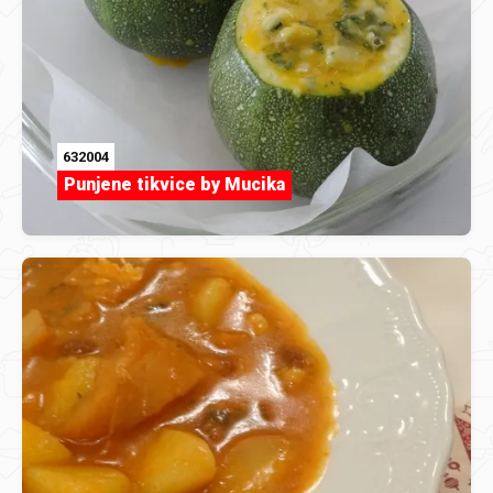
632004
Punjene tikvice by Mucika