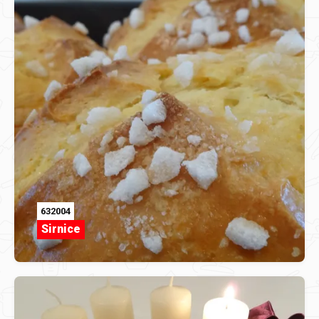
632004
Sirnice