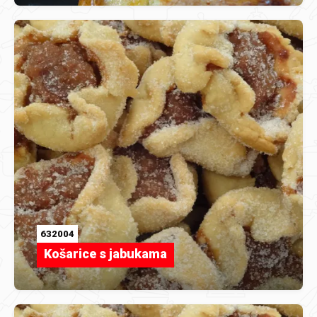
632004
Košarice s jabukama