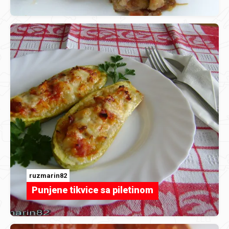
ruzmarin82
Punjene tikvice sa piletinom