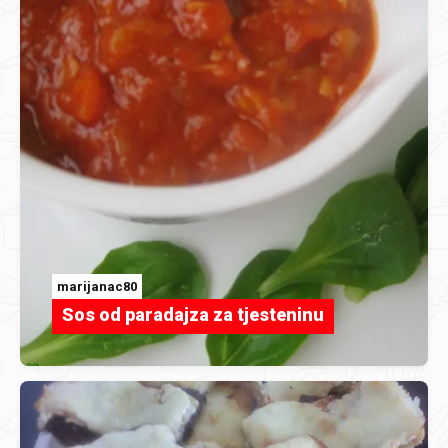
marijanac80
Sos od paradajza za tjesteninu