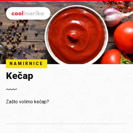
Preskoči na glavni sadržaj
NAMIRNICE
Kečap
Zašto volimo kečap?