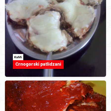
KaMi
Crnogorski patlidzani