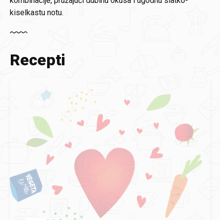
kombinacije, pružajući dubinu okusa i ugodnu slatko-
kiselkastu notu.
Recepti