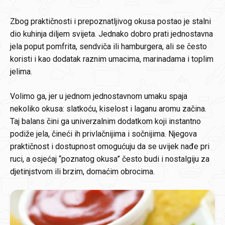
Zbog praktičnosti i prepoznatljivog okusa postao je stalni
dio kuhinja diljem svijeta. Jednako dobro prati jednostavna
jela poput pomfrita, sendviča ili hamburgera, ali se često
koristi i kao dodatak raznim umacima, marinadama i toplim
jelima.
Volimo ga, jer u jednom jednostavnom umaku spaja
nekoliko okusa: slatkoću, kiselost i laganu aromu začina.
Taj balans čini ga univerzalnim dodatkom koji instantno
podiže jela, čineći ih privlačnijima i sočnijima. Njegova
praktičnost i dostupnost omogućuju da se uvijek nađe pri
ruci, a osjećaj “poznatog okusa” često budi i nostalgiju za
djetinjstvom ili brzim, domaćim obrocima.