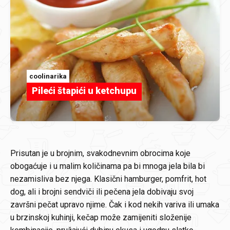
coolinarika
Pileći štapići u ketchupu
Prisutan je u brojnim, svakodnevnim obrocima koje
obogaćuje i u malim količinama pa bi mnoga jela bila bi
nezamisliva bez njega. Klasični hamburger, pomfrit, hot
dog, ali i brojni sendviči ili pečena jela dobivaju svoj
završni pečat upravo njime. Čak i kod nekih variva ili umaka
u brzinskoj kuhinji, kečap može zamijeniti složenije