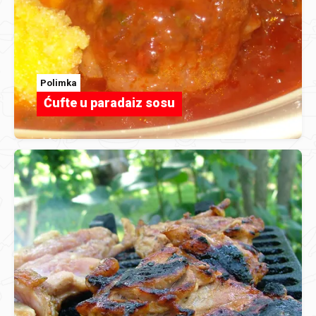
Polimka
Ćufte u paradaiz sosu