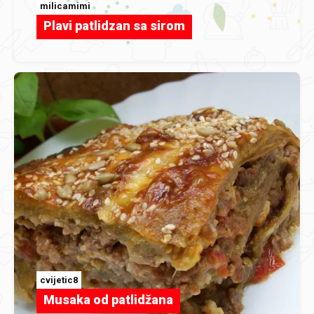
milicamimi
Plavi patlidzan sa sirom
cvijetic8
Musaka od patlidžana