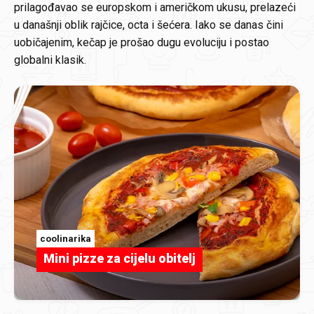
prilagođavao se europskom i američkom ukusu, prelazeći
u današnji oblik rajčice, octa i šećera. Iako se danas čini
uobičajenim, kečap je prošao dugu evoluciju i postao
globalni klasik.
coolinarika
Mini pizze za cijelu obitelj