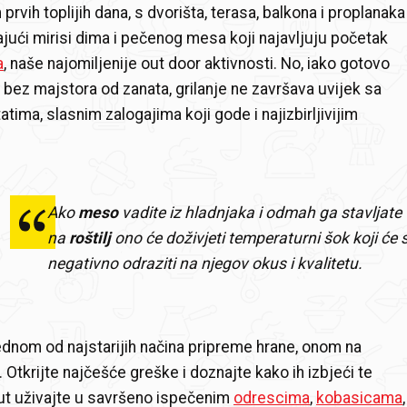
rvih toplijih dana, s dvorišta, terasa, balkona i proplanaka
ajući mirisi dima i pečenog mesa koji najavljuju početak
a
, naše najomiljenije out door aktivnosti. No, iako gotovo
ez majstora od zanata, grilanje ne završava uvijek sa
atima, slasnim zalogajima koji gode i najizbirljivijim
Ako
meso
vadite iz hladnjaka i odmah ga stavljate
na
roštilj
ono će doživjeti temperaturni šok koji će 
negativno odraziti na njegov okus i kvalitetu.
dnom od najstarijih načina pripreme hrane, onom na
. Otkrijte najčešće greške i doznajte kako ih izbjeći te
ut uživajte u savršeno ispečenim
odrescima
,
kobasicama
,