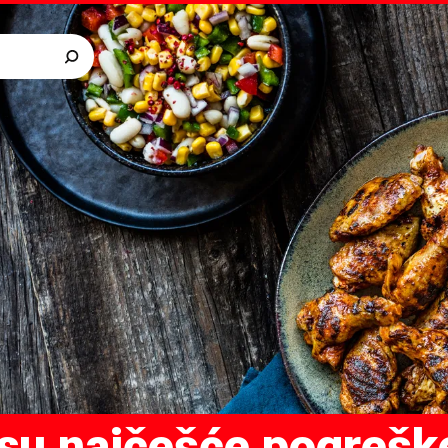
su najčešće pogrešk