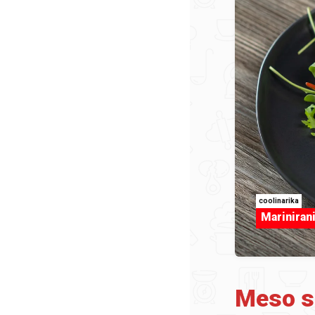
coolinarika
Marinirani
Meso st