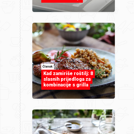
Članak
Kad zamiriše roštilj: 8
slasnih prijedloga za
kombinacije s grilla