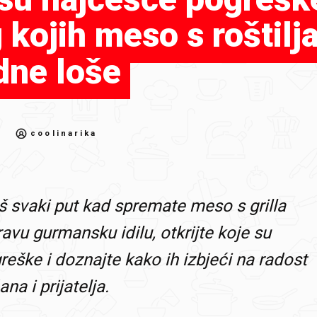
 kojih meso s roštilj
dne loše
coolinarika
š svaki put kad spremate meso s grilla
ravu gurmansku idilu, otkrijte koje su
reške i doznajte kako ih izbjeći na radost
na i prijatelja.