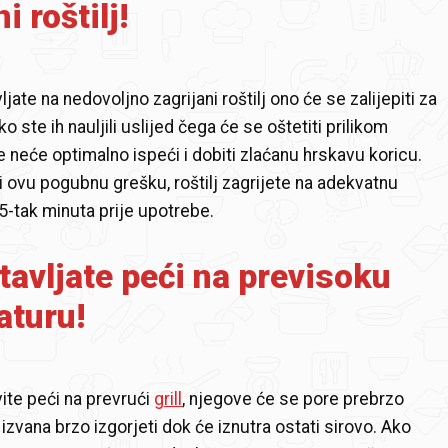
i roštilj!
ljate na nedovoljno zagrijani roštilj ono će se zalijepiti za
ko ste ih nauljili uslijed čega će se oštetiti prilikom
e neće optimalno ispeći i dobiti zlaćanu hrskavu koricu.
li ovu pogubnu grešku, roštilj zagrijete na adekvatnu
-tak minuta prije upotrebe.
avljate peći na previsoku
aturu!
te peći na prevrući
grill
, njegove će se pore prebrzo
e izvana brzo izgorjeti dok će iznutra ostati sirovo. Ako