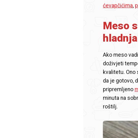
ćevapčićima
,
p
Meso s
hladnj
Ako meso vadit
doživjeti temp
kvalitetu. Ono
da je gotovo, 
pripremljeno
minuta na sobn
roštilj.