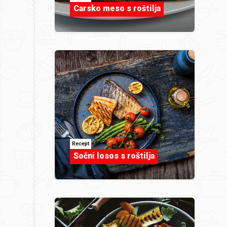
Carsko meso s roštilja
Recept
Sočni losos s roštilja