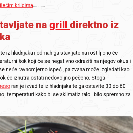
ilećim krilcima
………..
tavljate na
grill
direktno iz
aka
e iz hladnjaka i odmah ga stavljate na roštilj ono će
eraturni šok koji će se negativno odraziti na njegov okus i
 se neće ravnomjerno ispeći, pa zvana može izgledati kao
dok će iznutra ostati nedovoljno pečeno. Stoga
meso
ranije izvadite iz hladnjaka te ga ostavite 30 do 60
oj temperaturi kako bi se aklimatiziralo i bilo spremno za