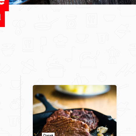
a
Članak