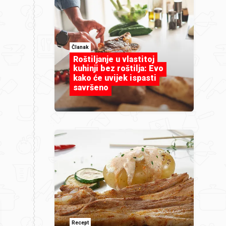
Članak
Roštiljanje u vlastitoj
kuhinji bez roštilja: Evo
kako će uvijek ispasti
savršeno
Recept