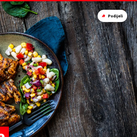
Podijeli
e