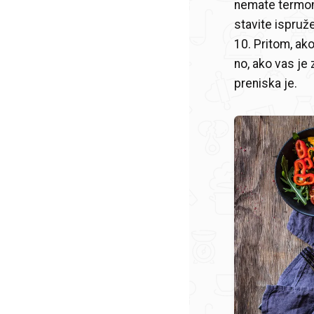
nemate termome
stavite ispruže
10. Pritom, ak
no, ako vas je 
preniska je.