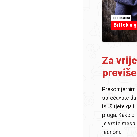
coolinarika
Biftek u g
Za vri
previše
Prekomjernim 
sprečavate da
isušujete ga i
pruga. Kako bi 
je vrste mesa
jednom.