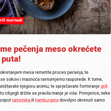
rill marinadi
jeme pečenja meso okrećete
 puta!
okretanjem mesa remetite proces pečenja, te
 se sokovi i masnoća ravnomjerno rasporede. K tome,
 uništavate njegovu aromu, te sprječavate formiranje
grill
to izbjegli držite se pravila manje je više. Primjerice, neke
 poput
ramsteka
ili
hamburgera
dovoljno okrenuti samo