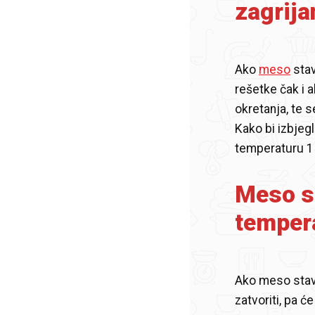
zagrijan
Ako
meso
stav
rešetke čak i a
okretanja, te s
Kako bi izbjeg
temperaturu 15
Meso st
temper
Ako meso stavi
zatvoriti, pa ć