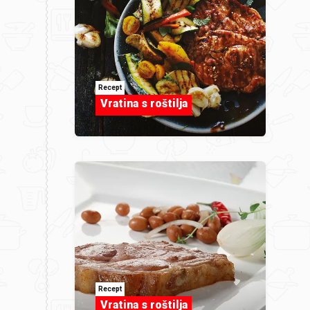
Recept
Vratina s roštilja
Recept
Vratina s roštilja