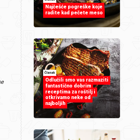
Najčešće pogreške koje
radite kad pečete meso
Članak
Odlučili smo vas razmaziti
se
fantastično dobrim
receptima za roštilj i
otkrivamo neke od
najboljih