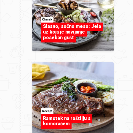
Članak
Slasno, sočno meso: Jela
uz koja je navijanje
poseban gušt
Recept
Ramstek na roštilju s
komoračem