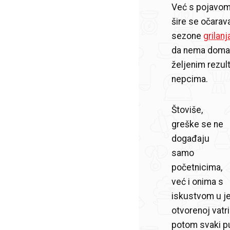
Već s pojavom p
šire se očarav
sezone
grilanj
da nema doma b
željenim rezult
nepcima.
Štoviše,
greške se ne
događaju
samo
početnicima,
već i onima s
iskustvom u je
otvorenoj vatri
potom svaki p