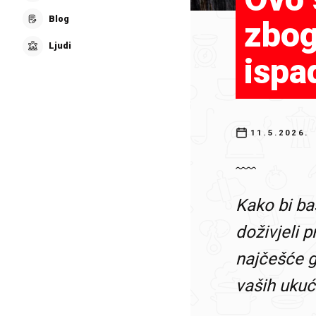
Blog
zbog
Ljudi
ispa
11.5.2026.
Kako bi ba
doživjeli p
najčešće g
vaših ukuća