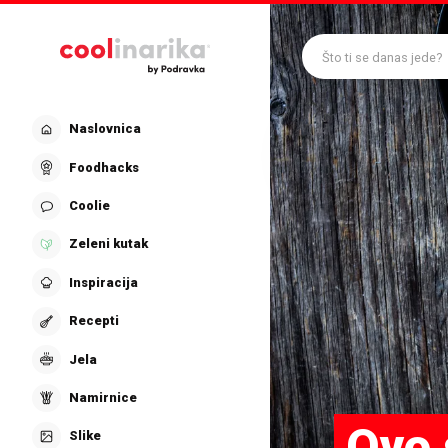
Preskoči na glavni sadržaj
Što ti se danas jede?
Naslovnica
Foodhacks
Coolie
Zeleni kutak
Inspiracija
Recepti
Jela
Namirnice
Ovo 
Slike