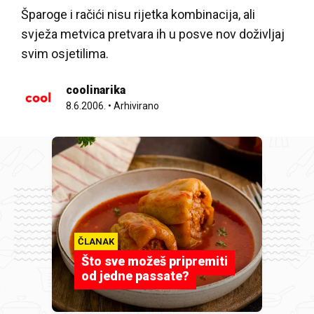
Šparoge i račići nisu rijetka kombinacija, ali
svježa metvica pretvara ih u posve nov doživljaj
svim osjetilima.
coolinarika
8.6.2006.
•
Arhivirano
ČLANAK
Što sve možeš pripremiti
od jedne passate?