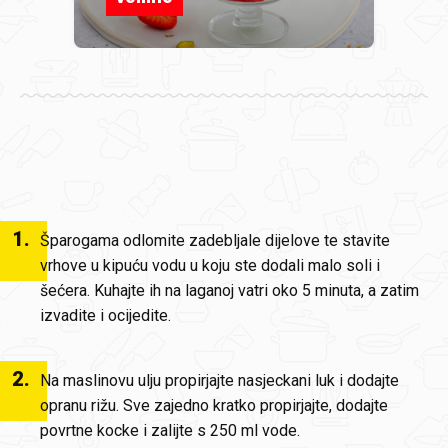
1
.
Šparogama odlomite zadebljale dijelove te stavite
vrhove u kipuću vodu u koju ste dodali malo soli i
šećera. Kuhajte ih na laganoj vatri oko 5 minuta, a zatim
izvadite i ocijedite.
2
.
Na maslinovu ulju propirjajte nasjeckani luk i dodajte
opranu rižu. Sve zajedno kratko propirjajte, dodajte
povrtne kocke i zalijte s 250 ml vode.