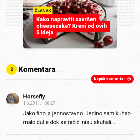
ČLANAK
Kako napraviti savršen
cheesecake? Kreni od ovih
5 ideja
Komentara
2
Napiši komentar
Horsefly
1.6.2011.
08:27
Jako fino, a jednostavno. Jedino sam kuhao
malo dulje dok se račići nisu skuhali...