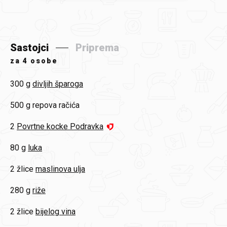
Sastojci
Priprema
za
4 osobe
300 g
divljih šparoga
500 g
repova račića
2
Povrtne kocke Podravka
80 g
luka
2 žlice
maslinova ulja
280 g
riže
2 žlice
bijelog vina