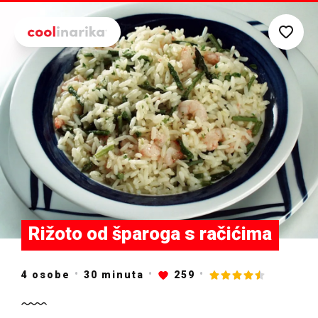
Preskoči na glavni sadržaj
Rižoto od šparoga s račićima
4 osobe
30
minuta
259