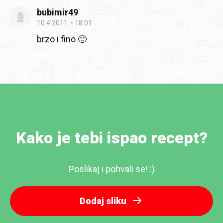
bubimir49
10.4.2011.
18:01
brzo i fino 🙂
Kako je tebi ispao recept?
Poslikaj i pohvali se! :)
Dodaj sliku