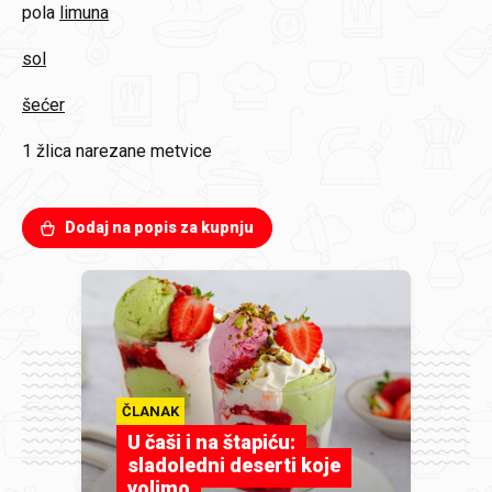
pola
limuna
sol
šećer
1 žlica
narezane metvice
Dodaj na popis za kupnju
ČLANAK
U čaši i na štapiću:
sladoledni deserti koje
volimo