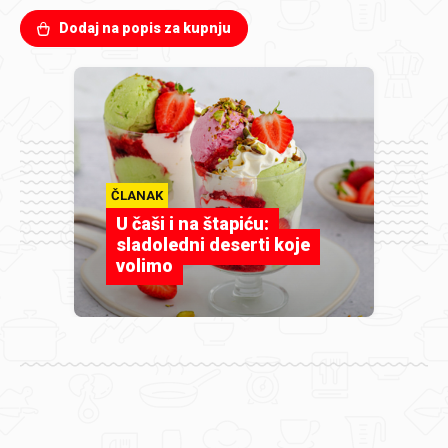
Dodaj na popis za kupnju
ČLANAK
U čaši i na štapiću:
sladoledni deserti koje
volimo