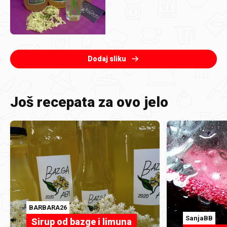
Dodaj sliku
Još recepata za ovo jelo
BARBARA26
SanjaBB
Sirup od bazge i limuna