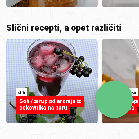
Slični recepti, a opet različiti
olili
coolinarika
Sok / sirup od aronije iz
Žele napi
sokovnika na paru
kokosa