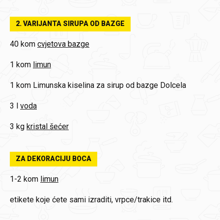
2. VARIJANTA SIRUPA OD BAZGE
40 kom
cvjetova bazge
1 kom
limun
1 kom
Limunska kiselina za sirup od bazge Dolcela
3 l
voda
3 kg
kristal šećer
ZA DEKORACIJU BOCA
1-2 kom
limun
etikete koje ćete sami izraditi, vrpce/trakice itd.