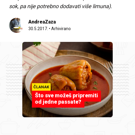
sok, pa nije potrebno dodavati više limuna).
AndreaZaza
30.5.2017.
•
Arhivirano
ČLANAK
Što sve možeš pripremiti
od jedne passate?