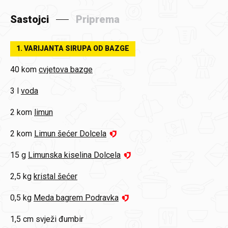
Sastojci
Priprema
1. VARIJANTA SIRUPA OD BAZGE
40 kom
cvjetova bazge
3 l
voda
2 kom
limun
2 kom
Limun šećer Dolcela
15 g
Limunska kiselina Dolcela
2,5 kg
kristal šećer
0,5 kg
Meda bagrem Podravka
1,5 cm
svježi đumbir