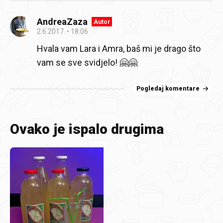
AndreaZaza
Autor
2.6.2017.
18:06
Hvala vam Lara i Amra, baš mi je drago što
vam se sve svidjelo! 🤗🤗
Pogledaj komentare
Ovako je ispalo drugima