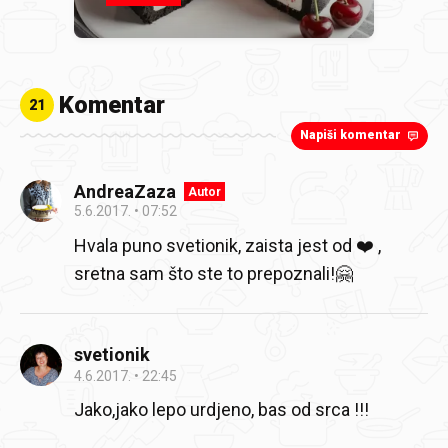
Komentar
21
Napiši komentar
AndreaZaza
Autor
5.6.2017.
07:52
Hvala puno svetionik, zaista jest od ❤️ ,
sretna sam što ste to prepoznali!🤗
svetionik
4.6.2017.
22:45
Jako,jako lepo urdjeno, bas od srca !!!