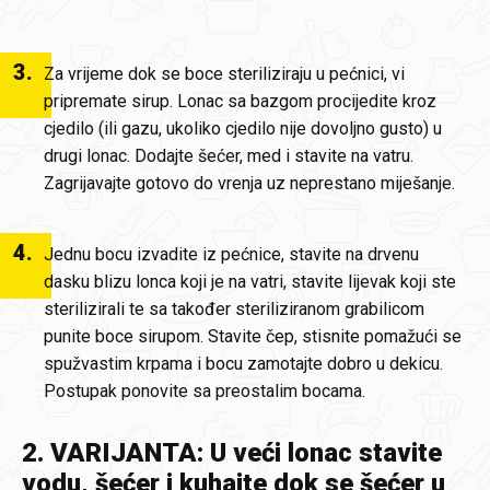
3
.
Za vrijeme dok se boce steriliziraju u pećnici, vi
pripremate sirup. Lonac sa bazgom procijedite kroz
cjedilo (ili gazu, ukoliko cjedilo nije dovoljno gusto) u
drugi lonac. Dodajte šećer, med i stavite na vatru.
Zagrijavajte gotovo do vrenja uz neprestano miješanje.
4
.
Jednu bocu izvadite iz pećnice, stavite na drvenu
dasku blizu lonca koji je na vatri, stavite lijevak koji ste
sterilizirali te sa također steriliziranom grabilicom
punite boce sirupom. Stavite čep, stisnite pomažući se
spužvastim krpama i bocu zamotajte dobro u dekicu.
Postupak ponovite sa preostalim bocama.
2. VARIJANTA: U veći lonac stavite
vodu, šećer i kuhajte dok se šećer u