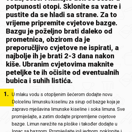
potpunosti otopi. Sklonite sa vatre i
pustite da se hladi sa strane. Za to
vrijeme pripremite cvjetove bazge.
Bazgu je poželjno brati daleko od
prometnica, obzirom da je
preporučljivo cvjetove ne ispirati, a
najbolje ih je brati 2-3 dana nakon
kiše. Ubranim cvjetovima maknite
peteljke te ih očisite od eventualnih
bubica i suhih listića.
1
.
U mlaku vodu s otopljenim šećerom dodajte novu
Dolcelinu limunsku kiselinu za sirup od bazge koja je
zapravo mješavina limunske kiseline i soka limuna. Sve
promiješajte, a zatim dodajte pripremljene cvjetove
bazge. Limun narežite na ploške i također dodajte u
lonac sa bazgom. Promiješajte još jednom, poklopite i