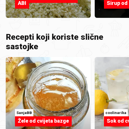
ABI
Sirup od
Recepti koji koriste slične
sastojke
SanjaBB
coolinarika
Žele od cvijeta bazge
Sok od c