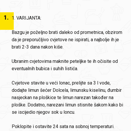
1
.
1. VARIJANTA:
Bazgu je poželjno brati daleko od prometnica, obzirom
da je preporučljivo cvjetove ne ispirati, a najbolje ih je
brati 2-3 dana nakon kiše.
Ubranim cvjetovima maknite peteljke te ih očisite od
eventualnih bubica i suhih listića.
Cvjetove stavite u veći lonac, prelijte sa 3 l vode,
dodajte limun šećer Dolcela, limunsku kiselinu, đumbir
nasjeckan na ploškice te limun narezan također na
ploške. Dodatno, narezani limun stisnite šakom kako bi
se iscijedio njegov sok u loncu.
Poklopite i ostavite 24 sata na sobnoj temperaturi.