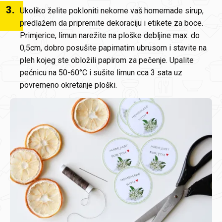
3
.
Ukoliko želite pokloniti nekome vaš homemade sirup,
predlažem da pripremite dekoraciju i etikete za boce.
Primjerice, limun narežite na ploške debljine max. do
0,5cm, dobro posušite papirnatim ubrusom i stavite na
pleh kojeg ste obložili papirom za pečenje. Upalite
pećnicu na 50-60°C i sušite limun cca 3 sata uz
povremeno okretanje ploški.