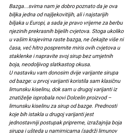
Bazga...svima nam je dobro poznato da je ova
biljka jedna od najljekovitijih, ali i najstarijih
biljaka u Europi, a sada je pravo vrijeme za berbu
njezinih prekrasnih bijelih cvjetova. Stoga ukoliko
u vašim krajevima raste bazga, ne čekajte više ni
časa, već hitro pospremite miris ovih cvjetova u
staklenke i napravite svoj sirup bez umjetnih
boja, neodoljivog slatkastog okusa.
U nastavku vam donosim dvije varijante sirupa
od bazge: u prvoj varijanti koristila sam klasičnu
limunsku kiselinu, dok sam u drugoj varijanti iz
znatiželje isprobala novi Dolcelin proizvod –
limunsku kiselinu za sirup od bazge. Prednosti
koje bih istakla u drugoj varijanti jest
jednostavniji postupak pripreme, izražajnija boja
sirupa i ušteda u namirnicama (sadrži limunov