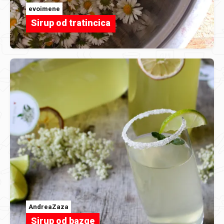
evoimene
Sirup od tratincica
AndreaZaza
Sirup od bazge