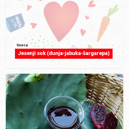
Sneca
Jesenji sok (dunja-jabuka-šargarepa)