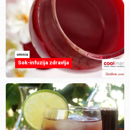
omnia
Sok-infuzija zdravlja