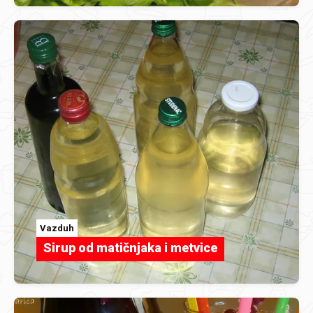
Vazduh
Sirup od matičnjaka i metvice