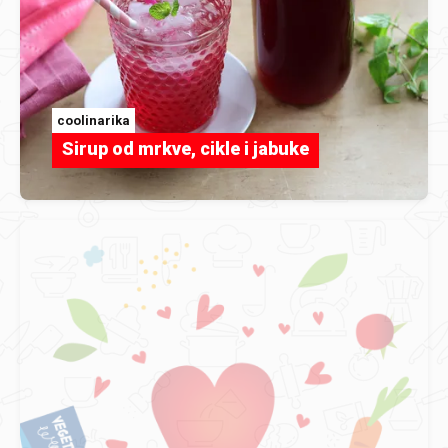
coolinarika
Sirup od mrkve, cikle i jabuke