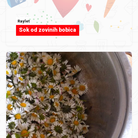
Raylet
Sok od zovinih bobica