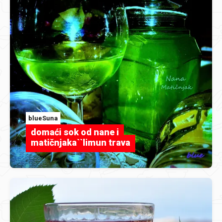
blueSuna
domaći sok od nane i
matičnjaka``limun trava