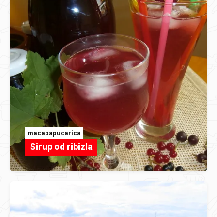
macapapucarica
Sirup od ribizla