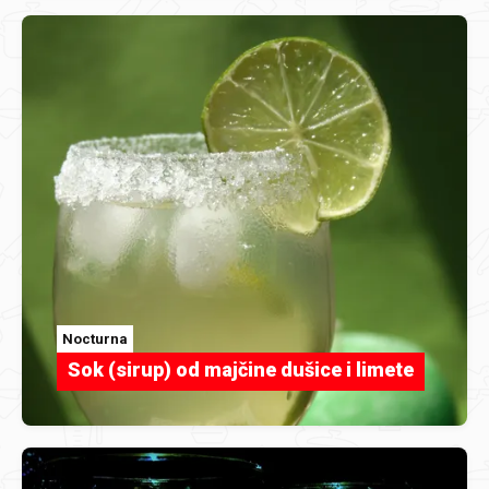
Nocturna
Sok (sirup) od majčine dušice i limete