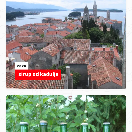
zazu
sirup od kadulje