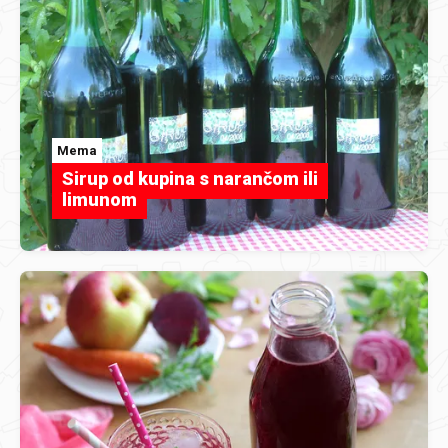
Mema
Sirup od kupina s narančom ili
limunom