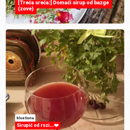
[Treća sreća:] Domaći sirup od bazge
(zove)
blueSuna
Sirupić od rozi...❤️