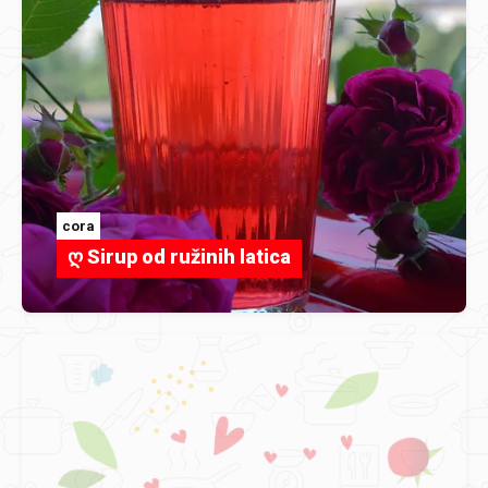
cora
ღ Sirup od ružinih latica