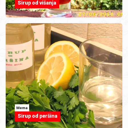
Sirup od višanja
Mema
Sirup od peršina