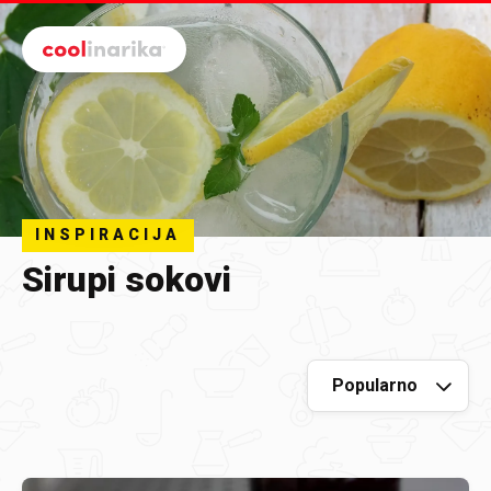
Preskoči na glavni sadržaj
INSPIRACIJA
Sirupi sokovi