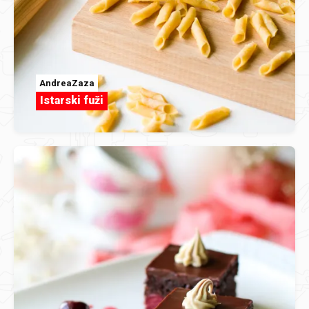
AndreaZaza
Istarski fuži