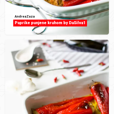
AndreaZaza
Paprike punjene kruhom by DaSilva1