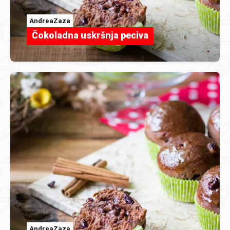
AndreaZaza
Čokoladna uskršnja peciva
AndreaZaza