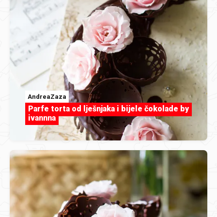
AndreaZaza
Parfe torta od lješnjaka i bijele čokolade by
ivannna