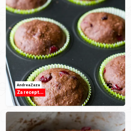
AndreaZaza
Za recept...