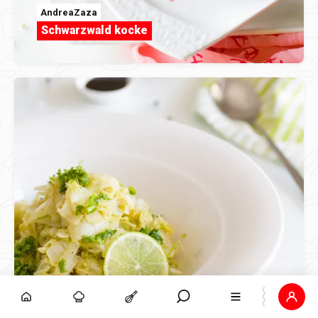
AndreaZaza
Schwarzwald kocke
AndreaZaza
Kineski kupus, pirjana salata by BARBARA26