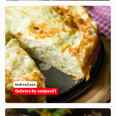
AndreaZaza
Gužvara by sanjass01