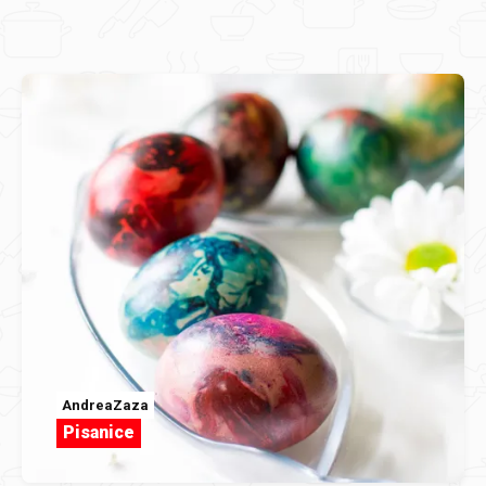
AndreaZaza
Pisanice