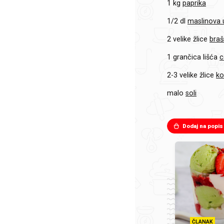
1 kg
paprika
1/2 dl
maslinova u
2 velike žlice
bra
1 grančica lišća
c
2-3 velike žlice
ko
malo
soli
Dodaj na popis
ČLANAK