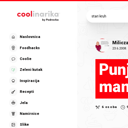
Preskoči na glavni sadržaj
Naslovnica
Milicz
Foodhacks
23.6.2008.
Coolie
Pun
Zeleni kutak
ma
Inspiracija
Recepti
Jela
6 osoba
Namirnice
Slike