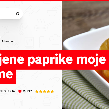
a
•
Arhivirano
jene paprike moje
me
90
minuta
2.097