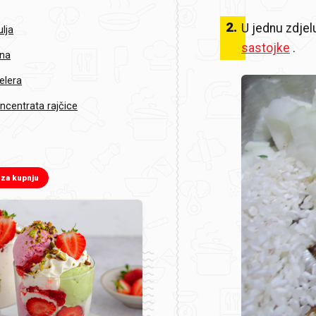
2
.
U jednu zdje
lja
sastojke
.
šna
elera
ncentrata rajčice
 za kupnju