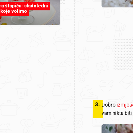
 na štapiću: sladoledni
 koje volimo
3
.
Dobro
izmješ
vam ništa bit