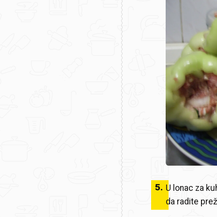
5
.
U lonac za ku
da radite pre