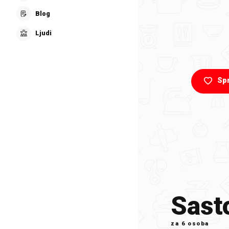
Blog
Ljudi
Sp
Sasto
za
6 osoba