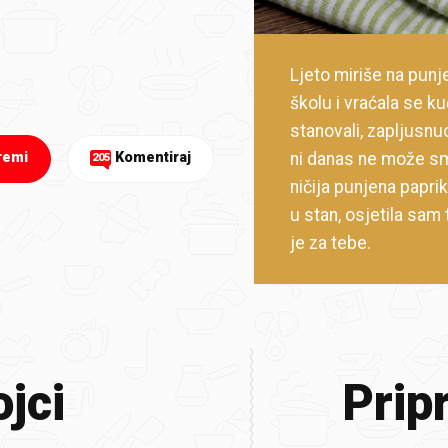
Ljeto miriše na pun
školu i vraćala se k
stanovali, zapljusnu
ni danas ne može smi
remi
Komentiraj
205
ničija punjena papri
u stan, osjetila sam 
je za tebe.
jci
Prip