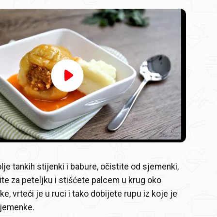
Video
Player
is
loading.
lje tankih stijenki i babure, očistite od sjemenki,
ite za peteljku i stišćete palcem u krug oko
e, vrteći je u ruci i tako dobijete rupu iz koje je
 sjemenke.