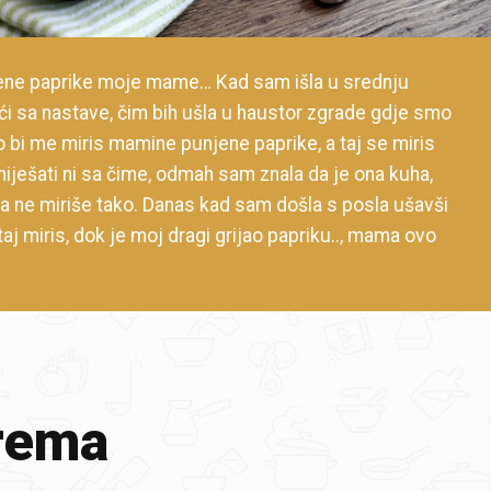
jene paprike moje mame… Kad sam išla u srednju
ući sa nastave, čim bih ušla u haustor zgrade gdje smo
o bi me miris mamine punjene paprike, a taj se miris
ješati ni sa čime, odmah sam znala da je ona kuha,
ka ne miriše tako. Danas kad sam došla s posla ušavši
taj miris, dok je moj dragi grijao papriku.., mama ovo
rema