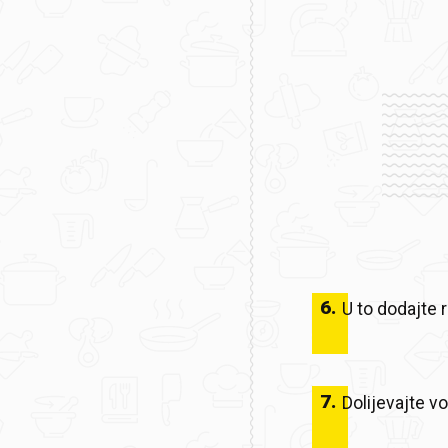
6
.
U to dodajte r
7
.
Dolijevajte v