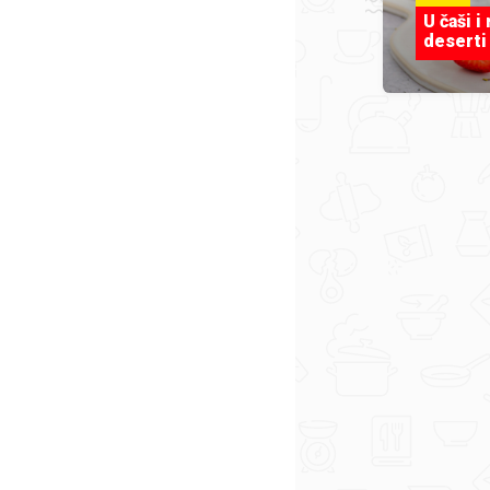
U čaši i
deserti