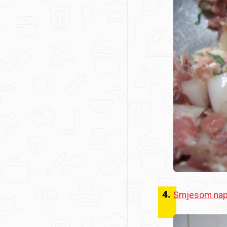
4
.
Smjesom napu