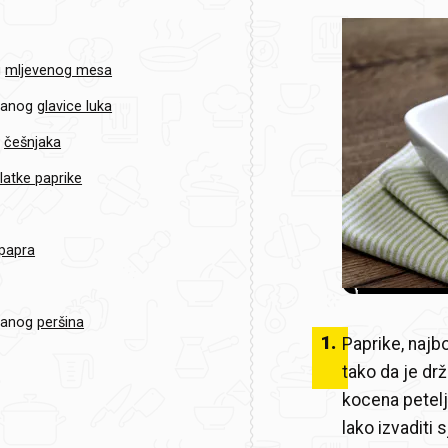
g
mljevenog mesa
kanog
glavice luka
g
češnjaka
latke paprike
papra
ckanog
peršina
1
.
Paprike, najbo
tako da je drž
kocena peteljk
lako izvaditi