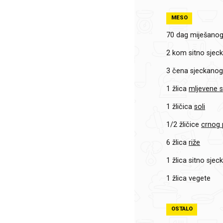
MESO
70 dag miješano
2 kom sitno sjec
3 čena sjeckano
1 žlica
mljevene s
1 žličica
soli
1/2 žličice
crnog 
6 žlica
riže
1 žlica sitno sje
1 žlica
vegete
OSTALO