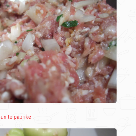
nite paprike
.