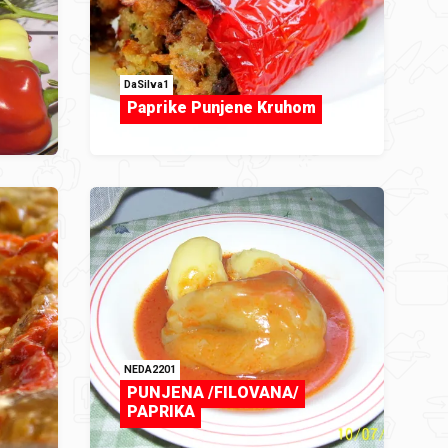
DaSilva1
Paprike Punjene Kruhom
NEDA2201
PUNJENA /FILOVANA/
PAPRIKA