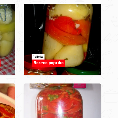
Polimka
Barena paprika