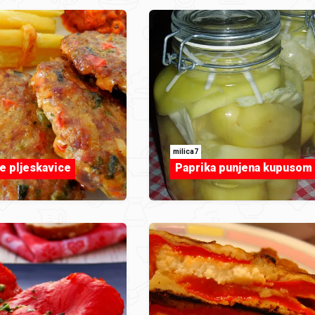
milica7
 pljeskavice
Paprika punjena kupusom