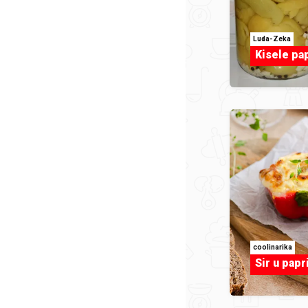
Luda-Zeka
Kisele pa
coolinarika
Sir u pap