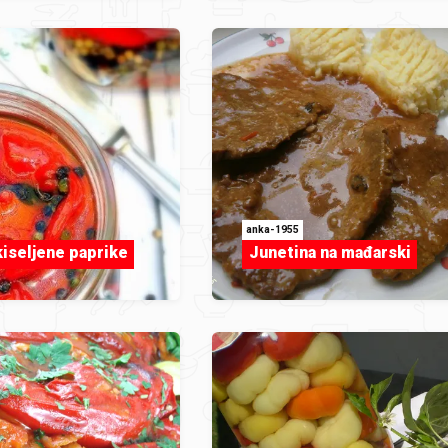
anka-1955
iseljene paprike
Junetina na mađarski