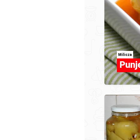
Milicza
Punj