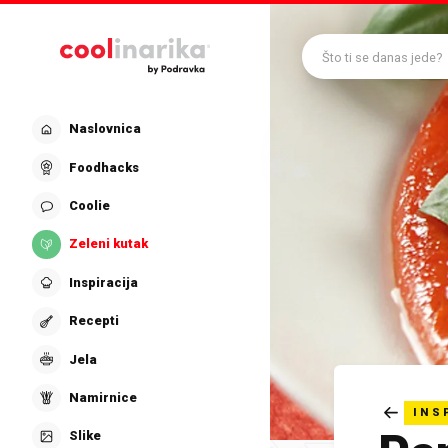
Preskoči na glavni sadržaj
Što ti se danas jede?
Naslovnica
Foodhacks
Coolie
Zeleni kutak
Inspiracija
Recepti
Jela
Namirnice
INS
Slike