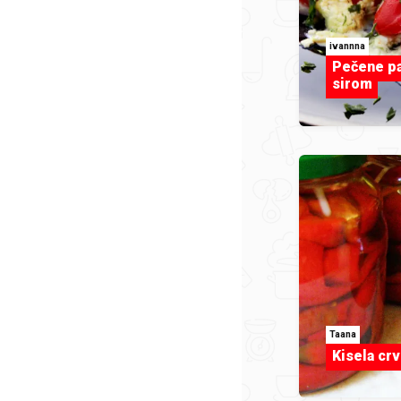
ivannna
Pečene pa
sirom
Taana
Kisela cr