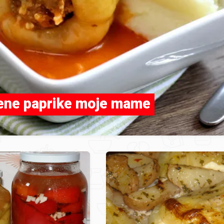
ene paprike moje mame