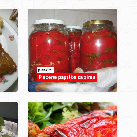
jelena123
Pecene paprike za zimu