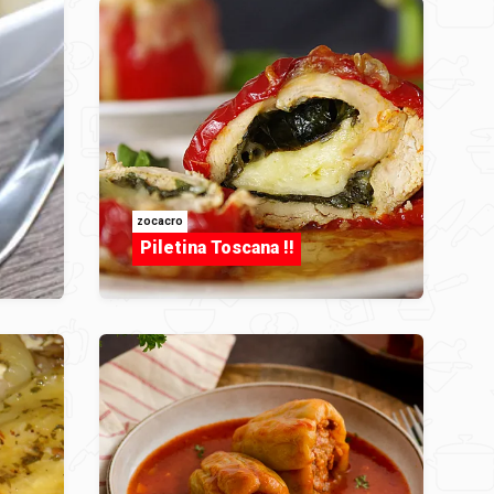
zocacro
Piletina Toscana !!