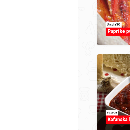
UrsulaSO
Paprike p
suzyca
Kafanska l