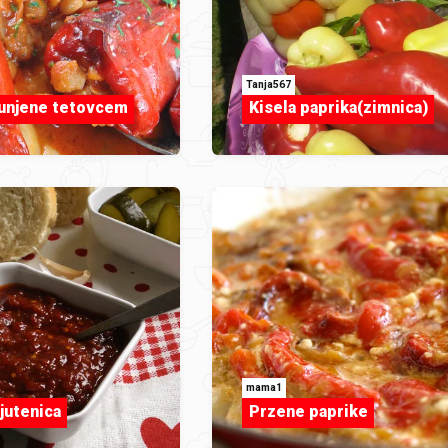
Tanja567
unjene tetovcem
Kisela paprika(zimnica)
mama1
jutenica
Przene paprike