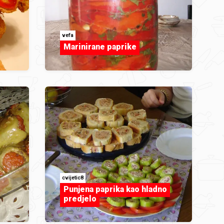
vefa
Marinirane paprike
cvijetic8
Punjena paprika kao hladno
predjelo