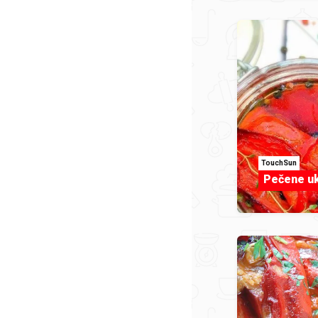
TouchSun
Pečene uk