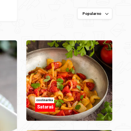
coolinarika
Sataraš