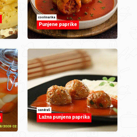
coolinarika
Punjene paprike
sandra5
a
Lažna punjena paprika