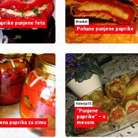
BrankaI
prike punjene feta
Pohane punjene paprike
Valerija10
“Punjene
paprike” – s
vena paprika za zimu
mesom