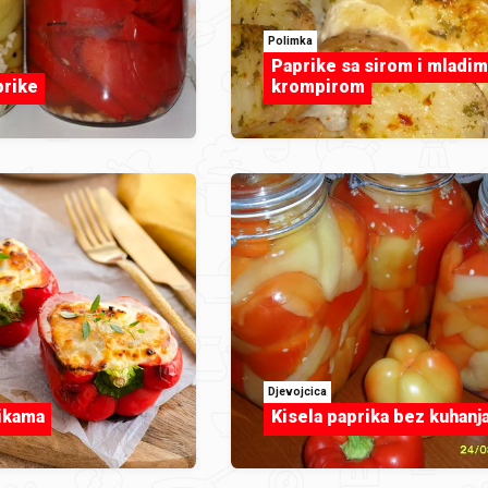
Polimka
Paprike sa sirom i mladim
prike
krompirom
Djevojcica
rikama
Kisela paprika bez kuhanj