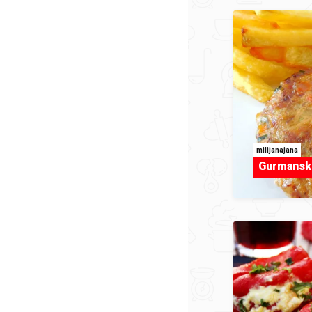
milijanajana
Gurmanske