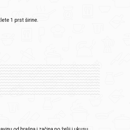
lete 1 prst širine.
vinu od brašna i začina po želji i ukusu.