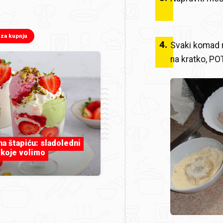
 za kupnju
4
.
Svaki komad r
na kratko, PO
 na štapiću: sladoledni
 koje volimo