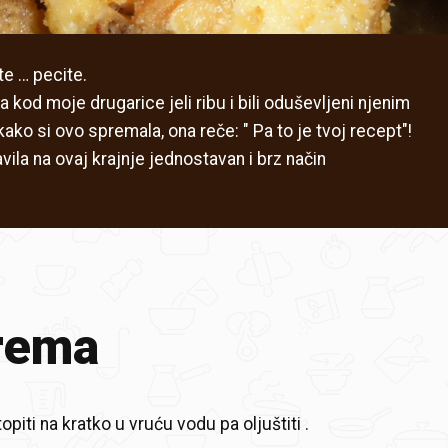
te … pecite.
kod moje drugarice jeli ribu i bili oduševljeni njenim
ako si ovo spremala, ona reče: " Pa to je tvoj recept"!
la na ovaj krajnje jednostavan i brz način
rema
opiti na kratko u vruću vodu pa oljuštiti .