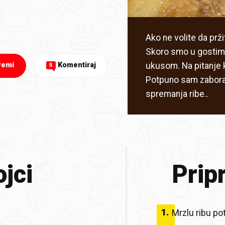
Ako ne volite da prži
Skoro smo u gostima 
ukusom. Na pitanje k
remi
Komentiraj
5
Potpuno sam zaboravi
spremanja ribe..
jci
Prip
1
.
Mrzlu ribu pot