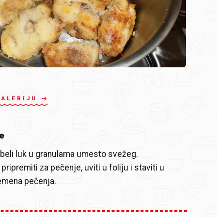
GALERIJU
e
 beli luk u granulama umesto svežeg.
ripremiti za pečenje, uviti u foliju i staviti u
remena pečenja.