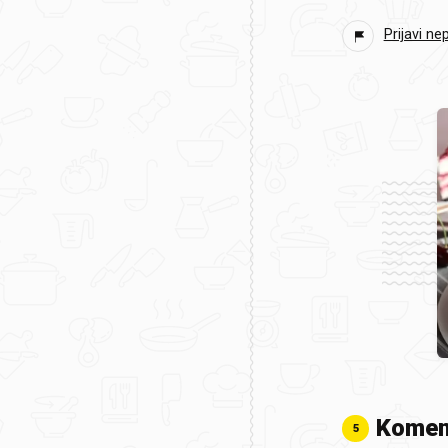
Prijavi ne
Komen
5