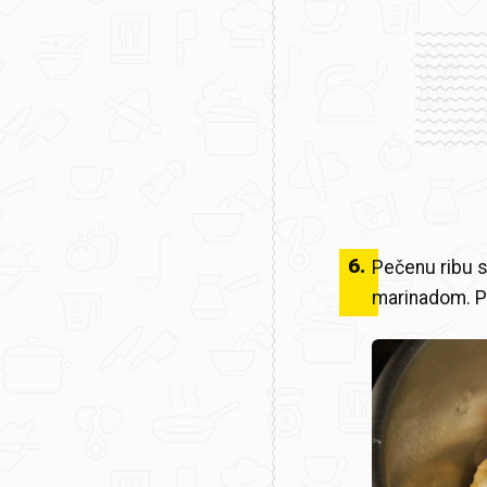
6
.
Pečenu ribu s
marinadom. Po