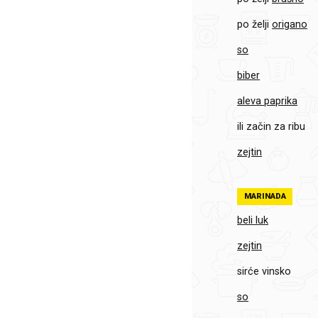
po želji
origano
so
biber
aleva paprika
ili začin za ribu
zejtin
MARINADA
beli luk
zejtin
sirće vinsko
so