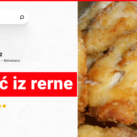
2
.
•
Arhivirano
ć iz rerne