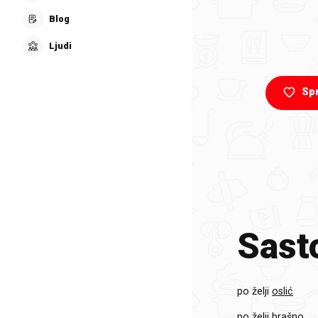
Blog
Ljudi
Sp
Sasto
po želji
oslić
po želji
brašno