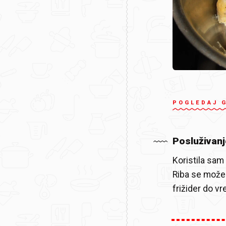
POGLEDAJ 
Posluživanj
Koristila sam
Riba se može p
frižider do v