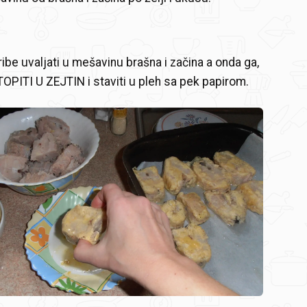
ibe uvaljati u mešavinu brašna i začina a onda ga,
TOPITI U ZEJTIN i staviti u pleh sa pek papirom.