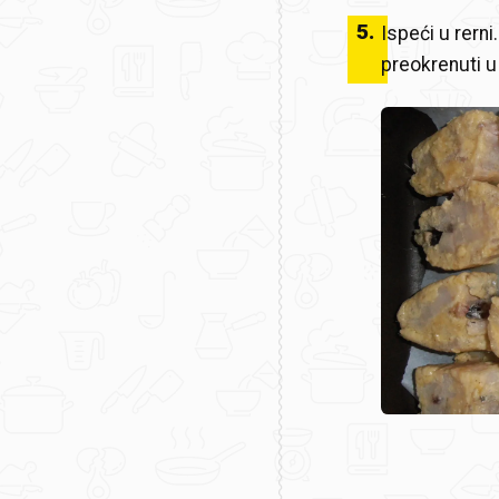
5
.
Ispeći u rern
preokrenuti u