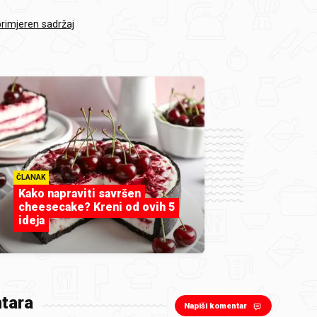
primjeren sadržaj
ČLANAK
Kako napraviti savršen
cheesecake? Kreni od ovih 5
ideja
tara
Napiši komentar