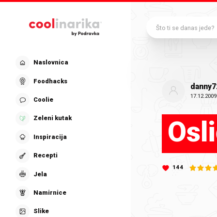
Preskoči na glavni sadržaj
Što ti se danas jede?
Naslovnica
Foodhacks
danny7
17.12.2009
Coolie
Zeleni kutak
Osli
Inspiracija
Recepti
144
Jela
Namirnice
Slike