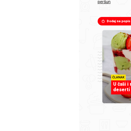
peršun
Dodaj na popis
ČLANAK
U čaši i
deserti