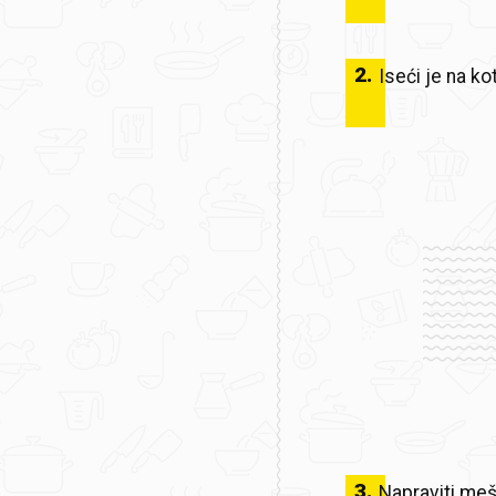
2
.
Iseći je na kot
3
.
Napraviti meša