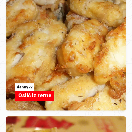
danny72
Oslić iz rerne