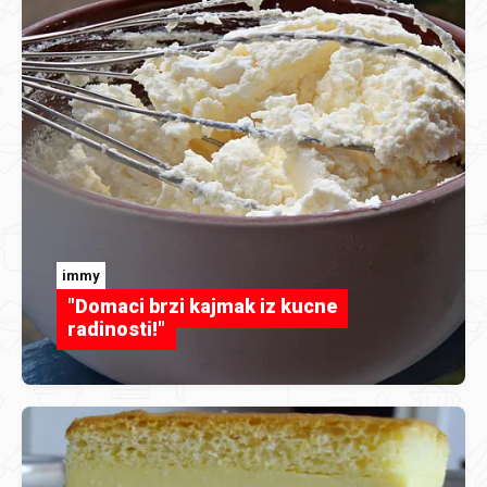
immy
"Domaci brzi kajmak iz kucne
radinosti!"