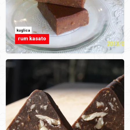
kuglica
rum kasato