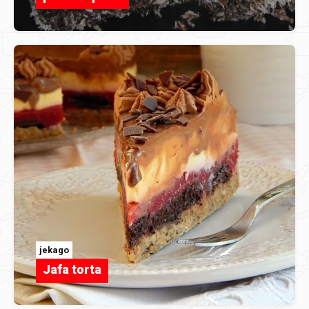
jekago
Jafa torta