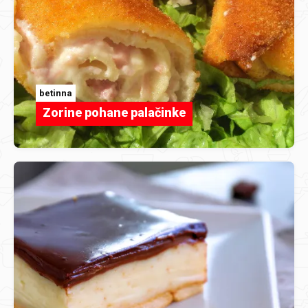
betinna
Zorine pohane palačinke