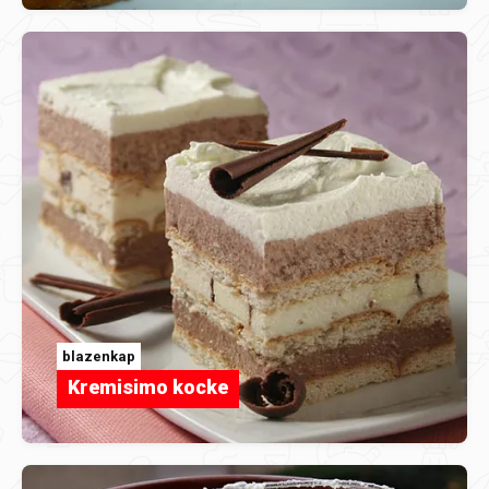
blazenkap
Kremisimo kocke