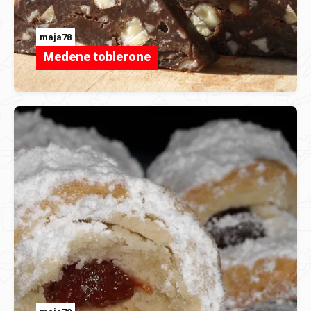
maja78
Medene toblerone