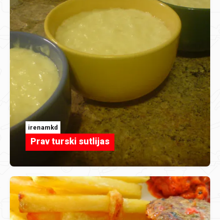
irenamkd
Prav turski sutlijas