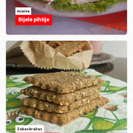
miaiva
Bijele pihtije
Zabackrabac