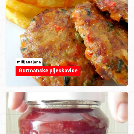
milijanajana
Gurmanske pljeskavice