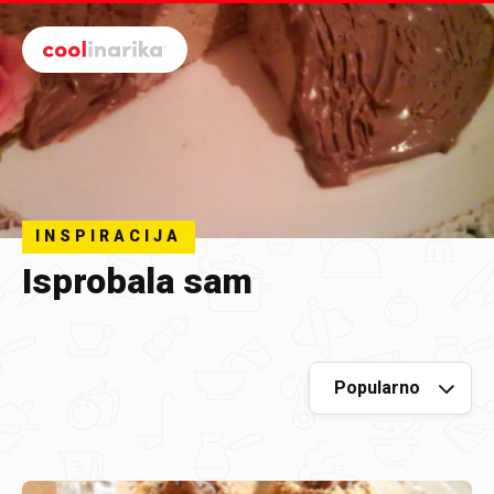
Preskoči na glavni sadržaj
INSPIRACIJA
Isprobala sam