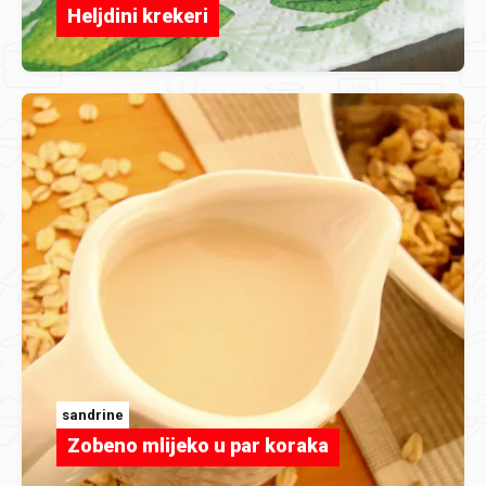
Heljdini krekeri
sandrine
Zobeno mlijeko u par koraka