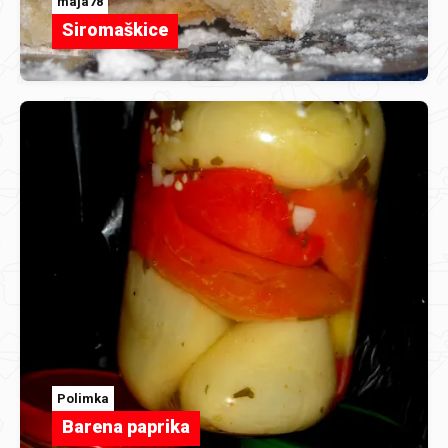
maja78
Siromaškice
Polimka
Barena paprika