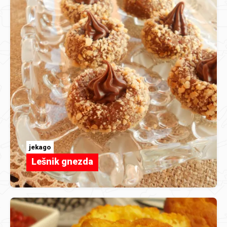
jekago
Lešnik gnezda