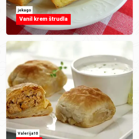
jekago
Vanil krem štrudla
Valerija10