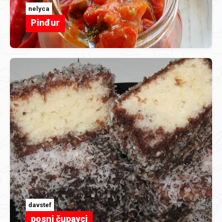
nelyca
Pinđur
davstef
posni čupavci