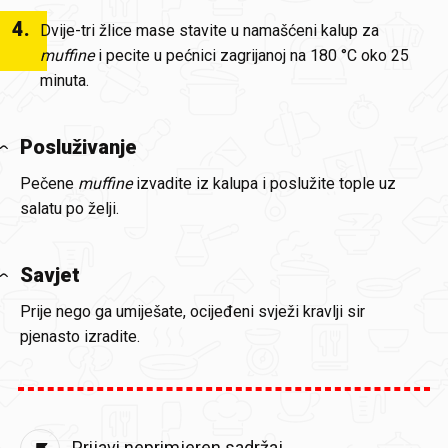
4
.
Dvije-tri žlice mase stavite u namašćeni kalup za
muffine
i pecite u pećnici zagrijanoj na 180 °C oko 25
minuta.
Posluživanje
Pečene
muffine
izvadite iz kalupa i poslužite tople uz
salatu po želji.
Savjet
Prije nego ga umiješate, ocijeđeni svježi kravlji sir
pjenasto izradite.
Prijavi neprimjeren sadržaj