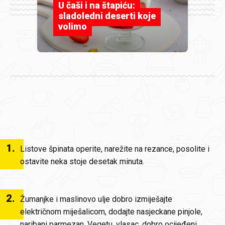
U čaši i na štapiću:
sladoledni deserti koje
volimo
1
.
Listove špinata operite, narežite na rezance, posolite i
ostavite neka stoje desetak minuta.
2
.
Žumanjke i maslinovo ulje dobro izmiješajte
električnom miješalicom, dodajte nasjeckane pinjole,
naribani parmezan, Vegetu, vlasac, dobro ocijeđeni