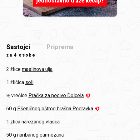
jednostavno traže kečap?
Sastojci
Priprema
za
4 osobe
2 žlice
maslinova ulja
1 žličica
soli
½ vrećice
Praška za pecivo Dolcela
60 g
Pšeničnog oštrog brašna Podravka
1 žlica
narezanog vlasca
50 g
naribanog parmezana