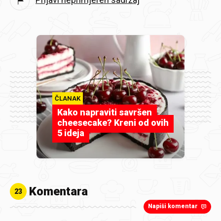
ČLANAK
Kako napraviti savršen
cheesecake? Kreni od ovih
5 ideja
Komentara
23
Napiši komentar