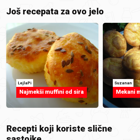
Još recepata za ovo jelo
LejlaPi
Suzanan
Najmekši muffini od sira
Mekani m
Recepti koji koriste slične
sastojke