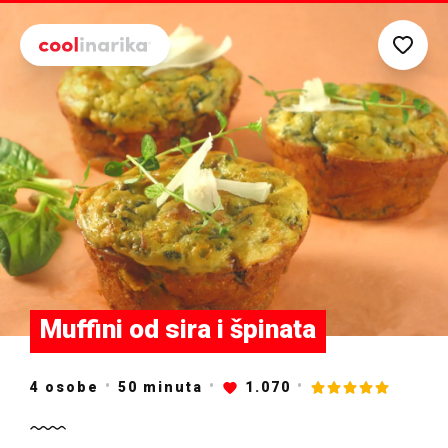
Preskoči na glavni sadržaj
Muffini od sira i špinata
4 osobe
50
minuta
1.070