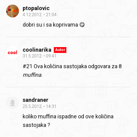
ptopalovic
4.12.2012.
21:04
dobri su i sa koprivama 😋
coolinarika
Autor
31.5.2012.
09:41
#21 Ova količina sastojaka odgovara za 8
muffina
.
sandraner
25.5.2012.
14:31
koliko muffina ispadne od ove količina
sastojaka ?