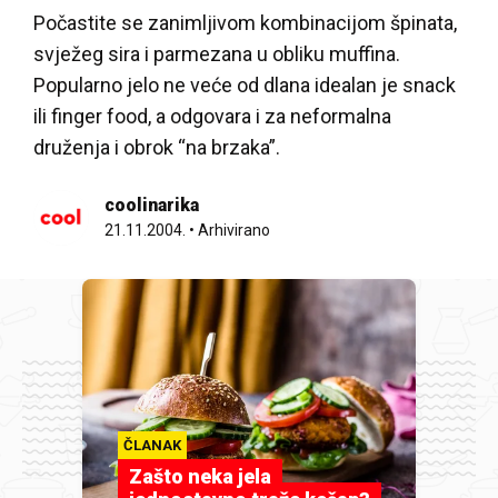
Počastite se zanimljivom kombinacijom špinata,
svježeg sira i parmezana u obliku muffina.
Popularno jelo ne veće od dlana idealan je snack
ili finger food, a odgovara i za neformalna
druženja i obrok “na brzaka”.
coolinarika
21.11.2004.
•
Arhivirano
ČLANAK
Zašto neka jela