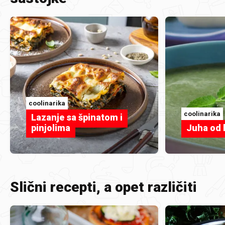
coolinarika
coolinarika
Lazanje sa špinatom i
pinjolima
Juha od b
Slični recepti, a opet različiti