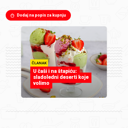
Dodaj na popis za kupnju
ČLANAK
U čaši i na štapiću:
sladoledni deserti koje
volimo