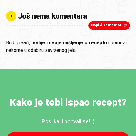
Još nema komentara
:(
Napiši komentar
Budi prva/i,
podijeli svoje mišljenje o receptu
i pomozi
nekome u odabiru savršenog jela.
Kako je tebi ispao recept?
Poslikaj i pohvali se! :)