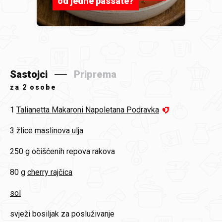
od jedne passate?
Sastojci
Priprema
za
2 osobe
1
Talianetta Makaroni Napoletana Podravka
3 žlice
maslinova ulja
250 g
očišćenih repova rakova
80 g
cherry rajčica
sol
svježi bosiljak za posluživanje