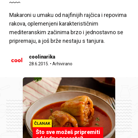
Makaroni u umaku od najfinijih rajčica i repovima
rakova, oplemenjeni karakterističnim
mediteranskim začinima brzo i jednostavno se
pripremaju, a još brže nestaju s tanjura.
coolinarika
28.6.2015.
•
Arhivirano
ČLANAK
Što sve možeš pripremiti