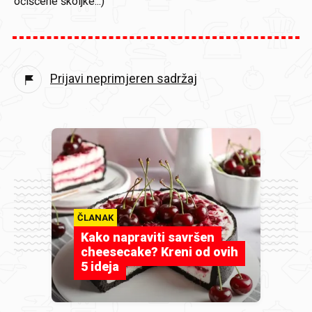
očišćene školjke...)
Prijavi neprimjeren sadržaj
ČLANAK
Kako napraviti savršen
cheesecake? Kreni od ovih
5 ideja