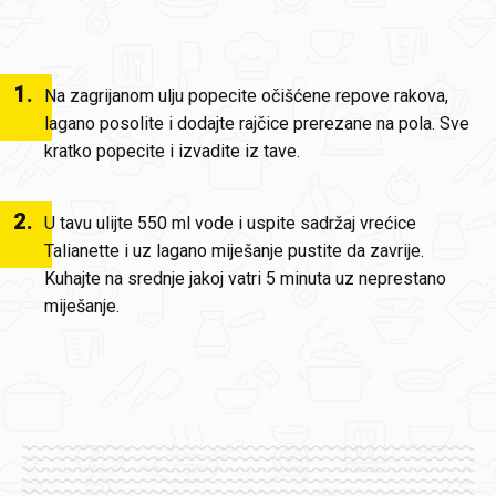
1
.
Na zagrijanom ulju popecite očišćene repove rakova,
lagano posolite i dodajte rajčice prerezane na pola. Sve
kratko popecite i izvadite iz tave.
2
.
U tavu ulijte 550 ml vode i uspite sadržaj vrećice
Talianette i uz lagano miješanje pustite da zavrije.
Kuhajte na srednje jakoj vatri 5 minuta uz neprestano
miješanje.