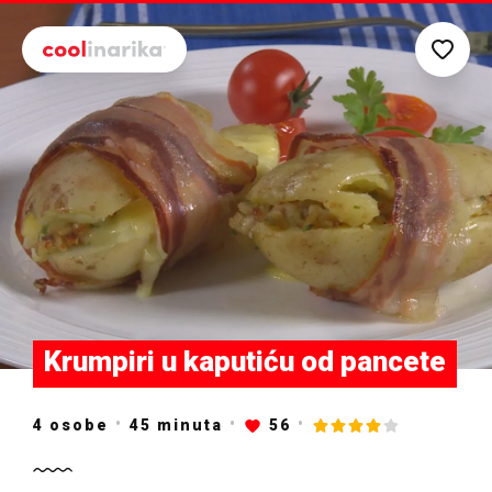
Preskoči na glavni sadržaj
Krumpiri u kaputiću od pancete
4 osobe
45
minuta
56