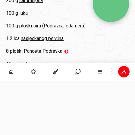
200 g
šampinjona
100 g
luka
100 g
ploški sira (Podravca, edamera)
1 žlica
nasjeckanog peršina
8 ploški
Pancete Podravka
40 g
maslaca
100 g
kiselog vrhnja
sol
Vegeta Maestro crni papar mljeveni
1 žličica
Vegete