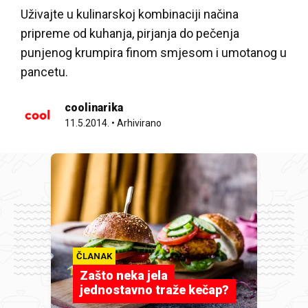
Uživajte u kulinarskoj kombinaciji načina
pripreme od kuhanja, pirjanja do pečenja
punjenog krumpira finom smjesom i umotanog u
pancetu.
coolinarika
11.5.2014.
•
Arhivirano
ČLANAK
Zašto neka jela
jednostavno traže kečap?