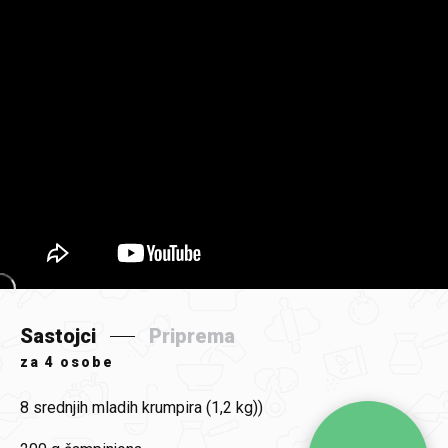
Sastojci
Priprema
za
4 osobe
8
srednjih mladih krumpira (1,2 kg))