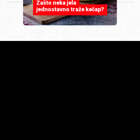
Zašto neka jela
jednostavno traže kečap?