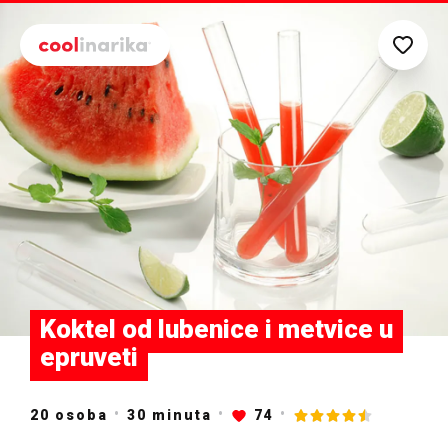
Preskoči na glavni sadržaj
Koktel od lubenice i metvice u
epruveti
20 osoba
30
minuta
74