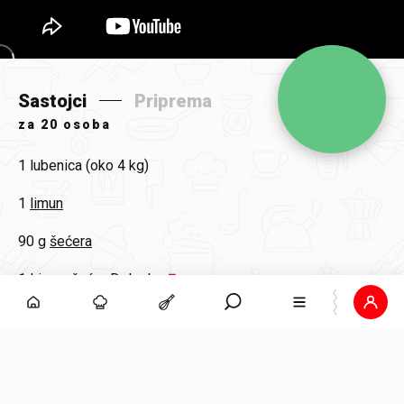
Sastojci
Priprema
za
20 osoba
1
lubenica (oko 4 kg)
1
limun
90 g
šećera
1
Limun šećer Dolcela
nekoliko grančica
svježe metvice
100 ml
konjaka
oko 500 ml
vodke