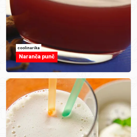
coolinarika
Naranča punč