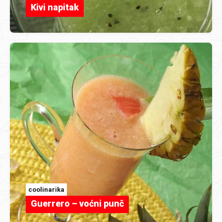
Kivi napitak
coolinarika
Guerrero – voćni punč