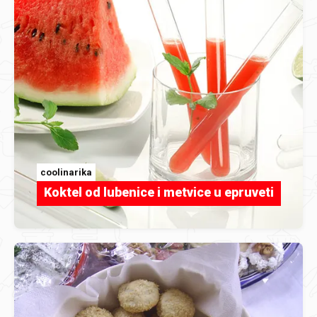
coolinarika
Koktel od lubenice i metvice u epruveti