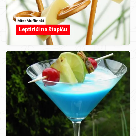
MissMuffinski
Leptirići na štapiću