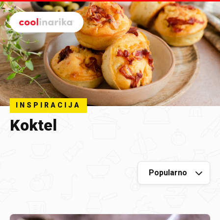
Preskoči na glavni sadržaj
INSPIRACIJA
Koktel