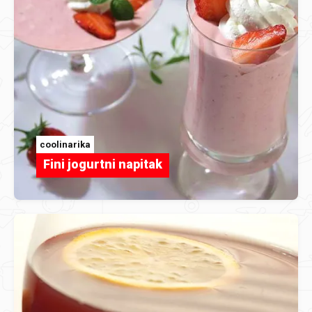
coolinarika
Fini jogurtni napitak