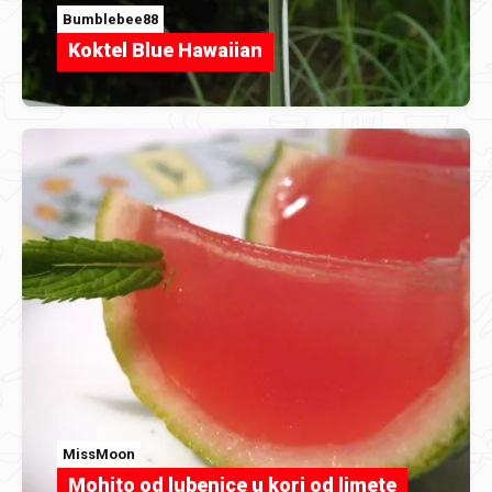
Bumblebee88
Koktel Blue Hawaiian
MissMoon
Mohito od lubenice u kori od limete