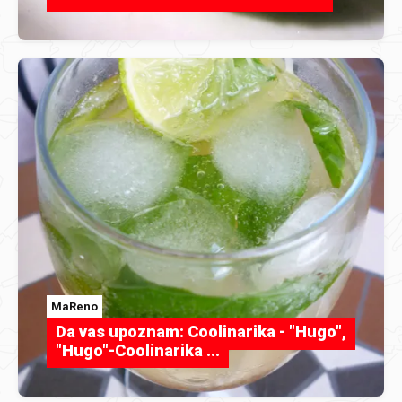
MaReno
Da vas upoznam: Coolinarika - "Hugo",
"Hugo"-Coolinarika ...