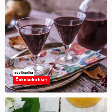
coolinarika
Čokoladni liker