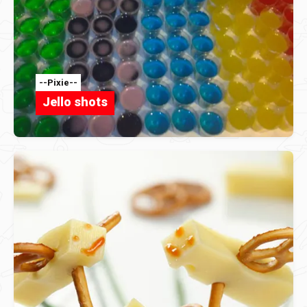
--Pixie--
Jello shots