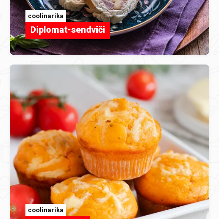
coolinarika
Diplomat-sendviči
coolinarika