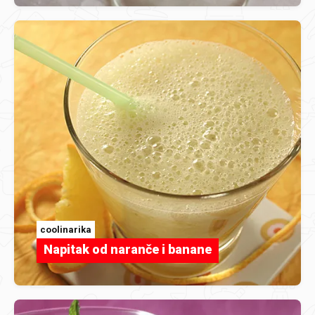
coolinarika
Napitak od naranče i banane