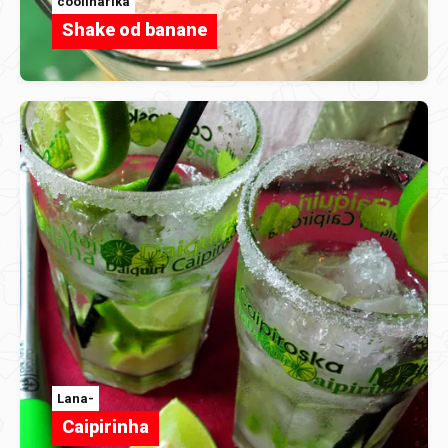
coolinarika
Shake od banane
Lana-
Caipirinha