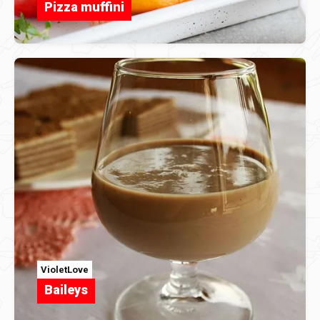
Pizza muffini
VioletLove
Baileys