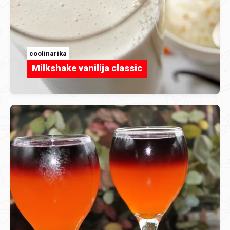
coolinarika
Milkshake vanilija classic