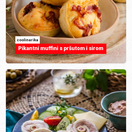
coolinarika
Pikantni muffini s pršutom i sirom